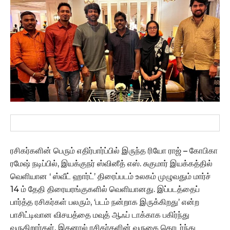
ரசிகர்களின் பெரும் எதிர்பார்ப்பில் இருந்த ரியோ ராஜ் – கோபிகா
ரமேஷ் நடிப்பில், இயக்குநர் ஸ்வினீத் எஸ். சுகுமார் இயக்கத்தில்
வெளியான ‘ ஸ்வீட் ஹார்ட்’ திரைப்படம் உலகம் முழுவதும் மார்ச்
14 ம் தேதி திரையரங்குகளில் வெளியானது. இப்படத்தைப்
பார்த்த ரசிகர்கள் பலரும், ‘படம் நன்றாக இருக்கிறது’ என்ற
பாசிட்டிவான விசயத்தை மவுத் ஆஃப் டாக்காக பகிர்ந்து
வருகிறார்கள். இதனால் ரசிகர்களின் வருகை தொடர்ந்து