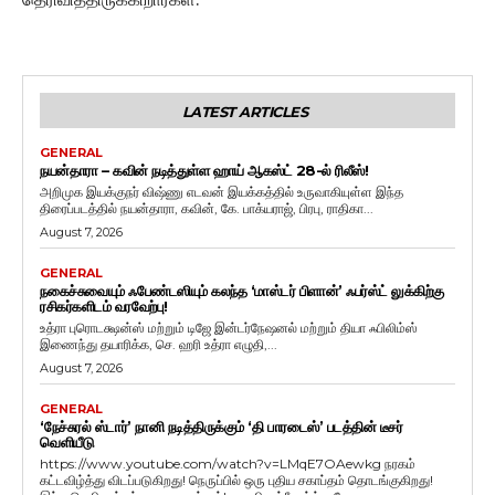
LATEST ARTICLES
GENERAL
நயன்தாரா – கவின் நடித்துள்ள ஹாய் ஆகஸ்ட் 28-ல் ரிலீஸ்!
அறிமுக இயக்குநர் விஷ்ணு எடவன் இயக்கத்தில் உருவாகியுள்ள இந்த
திரைப்படத்தில் நயன்தாரா, கவின், கே. பாக்யராஜ், பிரபு, ராதிகா...
August 7, 2026
GENERAL
நகைச்சுவையும் ஃபேண்டஸியும் கலந்த ‘மாஸ்டர் பிளான்’ ஃபர்ஸ்ட் லுக்கிற்கு
ரசிகர்களிடம் வரவேற்பு!
உத்ரா புரொடக்ஷன்ஸ் மற்றும் டிஜே இன்டர்நேஷனல் மற்றும் தியா ஃபிலிம்ஸ்
இணைந்து தயாரிக்க, செ. ஹரி உத்ரா எழுதி,...
August 7, 2026
GENERAL
‘நேச்சுரல் ஸ்டார்’ நானி நடித்திருக்கும் ‘தி பாரடைஸ்’ படத்தின் டீசர்
வெளியீடு
https://www.youtube.com/watch?v=LMqE7OAewkg நரகம்
கட்டவிழ்த்து விடப்படுகிறது! நெருப்பில் ஒரு புதிய சகாப்தம் தொடங்குகிறது!