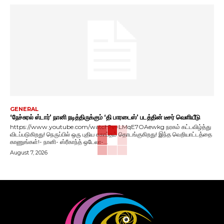
GENERAL
‘நேச்சுரல் ஸ்டார்’ நானி நடித்திருக்கும் ‘தி பாரடைஸ்’ படத்தின் டீசர் வெளியீடு
https://www.youtube.com/watch?v=LMqE7OAewkg நரகம் கட்டவிழ்த்து
விடப்படுகிறது! நெருப்பில் ஒரு புதிய சகாப்தம் தொடங்குகிறது! இந்த வெறியாட்டத்தை
காணுங்கள்!- நானி- ஸ்ரீகாந்த் ஒடேலா-...
August 7, 2026