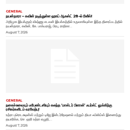
GENERAL
நயன்தாரா – கவின் நடித்துள்ள ஹாய் ஆகஸ்ட் 28-ல் ரிலீஸ்!
அறிமுக இயக்குநர் விஷ்ணு எடவன் இயக்கத்தில் உருவாகியுள்ள இந்த திரைப்படத்தில்
நயன்தாரா, கவின், கே. பாக்யராஜ், பிரபு, ராதிகா...
August 7, 2026
GENERAL
நகைச்சுவையும் ஃபேண்டஸியும் கலந்த ‘மாஸ்டர் பிளான்’ ஃபர்ஸ்ட் லுக்கிற்கு
ரசிகர்களிடம் வரவேற்பு!
உத்ரா புரொடக்ஷன்ஸ் மற்றும் டிஜே இன்டர்நேஷனல் மற்றும் தியா ஃபிலிம்ஸ் இணைந்து
தயாரிக்க, செ. ஹரி உத்ரா எழுதி,...
August 7, 2026