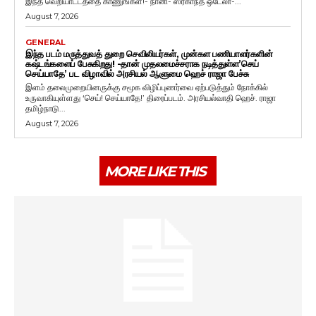
இந்த வெறியாட்டத்தை காணுங்கள்!- நானி- ஸ்ரீகாந்த் ஒடேலா-...
August 7, 2026
GENERAL
இந்த படம் மருத்துவத் துறை செவிலியர்கள், முன்கள பணியாளர்களின்
கஷ்டங்களைப் பேசுகிறது! -தான் முதலமைச்சராக நடித்துள்ள’செய்
செய்யாதே’ பட விழாவில் அரசியல் ஆளுமை ஹெச் ராஜா பேச்சு
இளம் தலைமுறையினருக்கு சமூக விழிப்புணர்வை ஏற்படுத்தும் நோக்கில்
உருவாகியுள்ளது ‘செய்! செய்யாதே!’ திரைப்படம். அரசியல்வாதி ஹெச். ராஜா
தமிழ்நாடு...
August 7, 2026
MORE LIKE THIS