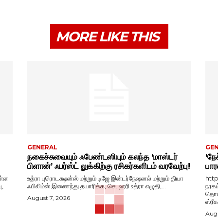
MORE LIKE THIS
GENERAL
GE
நகைச்சுவையும் ஃபேண்டஸியும் கலந்த ‘மாஸ்டர்
‘நேச
பிளான்’ ஃபர்ஸ்ட் லுக்கிற்கு ரசிகர்களிடம் வரவேற்பு!
பார
ள்ள
உத்ரா புரொடக்ஷன்ஸ் மற்றும் டிஜே இன்டர்நேஷனல் மற்றும் தியா
htt
ு,
ஃபிலிம்ஸ் இணைந்து தயாரிக்க, செ. ஹரி உத்ரா எழுதி,...
நரகம
தொடங
August 7, 2026
ஸ்ரீ
Augu