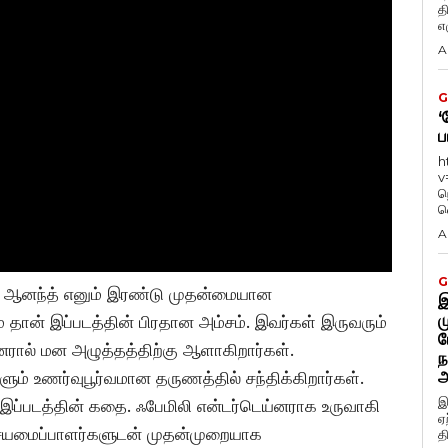
த
எழ
A
G
‘
ப
h
v
ந
வ
A
G
யா – ஆனந்த் எனும் இரண்டு முதன்மையான
இ
ம
் தான் இப்படத்தின் பிரதான அம்சம். இவர்கள் இருவரும்
ப
ரால் மன அழுத்தத்திற்கு ஆளாகிறார்கள்.‌
ந
அ
ும் உணர்வுபூர்வமான தருணத்தில் சந்திக்கிறார்கள்.
இ
இப்படத்தின் கதை. ஃபேமிலி என்டர்டெய்னராக உருவாகி
ஏ
 இசையமைப்பாளர்களுடன் முதன்முறையாக
த