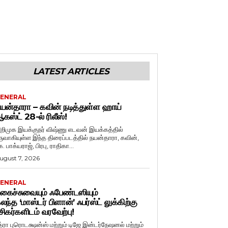
LATEST ARTICLES
ENERAL
யன்தாரா – கவின் நடித்துள்ள ஹாய்
கஸ்ட் 28-ல் ரிலீஸ்!
றிமுக இயக்குநர் விஷ்ணு எடவன் இயக்கத்தில்
ருவாகியுள்ள இந்த திரைப்படத்தில் நயன்தாரா, கவின்,
. பாக்யராஜ், பிரபு, ராதிகா...
ugust 7, 2026
ENERAL
கைச்சுவையும் ஃபேண்டஸியும்
லந்த ‘மாஸ்டர் பிளான்’ ஃபர்ஸ்ட் லுக்கிற்கு
சிகர்களிடம் வரவேற்பு!
த்ரா புரொடக்ஷன்ஸ் மற்றும் டிஜே இன்டர்நேஷனல் மற்றும்