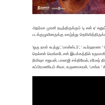
அதர்வா முரளி நடித்திருக்கும் ‘டி என் ஏ’ என
படக்குழுவினருக்கு வாழ்த்து தெரிவித்திருக்க
‘ஒரு நாள் கூத்து’, ‘மான்ஸ்டர்’, ‘ ஃபர்ஹா
நெல்சன் வெங்கடேசன் இயக்கத்தில் உருவாகி வர
நிமிஷா சஜயன், பாலாஜி சக்திவேல், ரமேஷ் திலக்
சுப்பிரமணியம் சிவா, கருணாகரன், ‘பசங்க ‘ சி