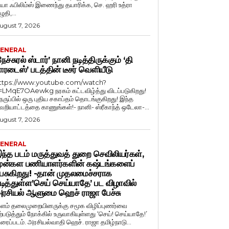
ியா ஃபிலிம்ஸ் இணைந்து தயாரிக்க, செ. ஹரி உத்ரா
ுதி,...
ugust 7, 2026
ENERAL
நேச்சுரல் ஸ்டார்’ நானி நடித்திருக்கும் ‘தி
ாரடைஸ்’ படத்தின் டீசர் வெளியீடு
ttps://www.youtube.com/watch?
=LMqE7OAewkg நரகம் கட்டவிழ்த்து விடப்படுகிறது!
ெருப்பில் ஒரு புதிய சகாப்தம் தொடங்குகிறது! இந்த
ெறியாட்டத்தை காணுங்கள்!- நானி- ஸ்ரீகாந்த் ஒடேலா-...
ugust 7, 2026
ENERAL
ந்த படம் மருத்துவத் துறை செவிலியர்கள்,
ுன்கள பணியாளர்களின் கஷ்டங்களைப்
ேசுகிறது! -தான் முதலமைச்சராக
டித்துள்ள’செய் செய்யாதே’ பட விழாவில்
ரசியல் ஆளுமை ஹெச் ராஜா பேச்சு
ளம் தலைமுறையினருக்கு சமூக விழிப்புணர்வை
ற்படுத்தும் நோக்கில் உருவாகியுள்ளது ‘செய்! செய்யாதே!’
ிரைப்படம். அரசியல்வாதி ஹெச். ராஜா தமிழ்நாடு...