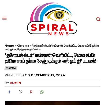
Home
Cinema
'குளோபல் ஸ்டார்' ராம்சரண் வெளியிட்ட, மெகா சுப்ரீம் ஹீரோ
சாய் துர்கா தேஜ் நடிக்கும் 'எஸ்...
‘குளோபல் ஸ்டார்’ ராம்சரண் வெளியிட்ட, மெகா சுப்ரீம்
ஹீரோ சாய் துர்கா தேஜ் நடிக்கும் ‘எஸ் ஒய் ஜி’ பட டீசர்!
CINEMA
PUBLISHED ON
DECEMBER 13, 2024
BY
ADMIN