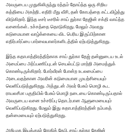
அவருடைய முதுகிலிருந்து ரத்தம் தோய்ந்த ஒரு சிறிய
கத்தியை அகற்றி.. எதிரி மீது வீசி, தன் கோபத்தை கட்டவிழ்த்து
விடுகிறார். இந்த டீசர் டீசரில் சாய் துர்கா தேஜின் சக்தி வாய்ந்த
வசனங்கள்.. உச்சத்தை தொடுகிறது. மேலும் அவரது
கடுமையான வாழ்க்கையை விட பெரிய இருப்பிற்கான
எதிர்பார்ப்பை பார்வையாளர்களிடத்தில் ஏற்படுத்துகிறது.
இந்த கதாபாத்திரத்திற்காக சாய் துர்கா தேஜ் தன்னுடைய உடல்
அமைப்பை அர்ப்பணிப்புடன் செயல்பட்டு மாற்றி அமைத்துக்
கொண்டிருக்கிறார். போர்வீரன் போன்ற உடலமைப்பை
அடைவதற்கான அவரின் கடுமையான முயற்சியையும்
வெளிப்படுத்துகிறது. அத்துடன் அவர் பேசும் மொழி கூட
ராயலசீமா பகுதியில் பேசும் மொழி நடையை கொண்டிருப்பதால்
அவருடைய வசன உச்சரிப்பு தொடர்பான ஆளுமையையும்
வெளிப்படுகிறது. மேலும் இது கதாபாத்திரத்தின் நம்பகத்
தன்மையையும் ஏற்படுத்துகிறது.
அறிமுக இயக்குநர் ரோகித் கேபி, சாய் துர்கா தேஜின்