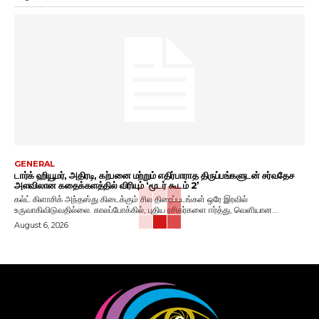
GENERAL
டார்க் ஹியூமர், அதிரடி, கற்பனை மற்றும் எதிர்பாராத திருப்பங்களுடன் சர்வதேச
அளவிலான கதைக்களத்தில் விரியும் ‘மூடர் கூடம் 2’
கல்ட் கிளாசிக் அந்தஸ்து கிடைக்கும் சில திரைப்படங்கள் ஒரே இரவில்
உருவாகிவிடுவதில்லை. காலப்போக்கில், புதிய ரசிகர்களை ஈர்த்து, வெளியான...
August 6, 2026