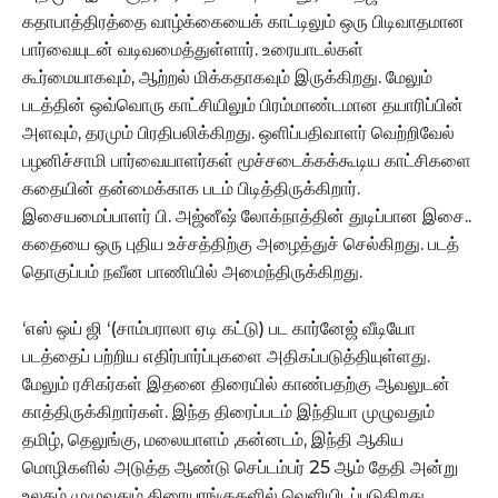
கதாபாத்திரத்தை வாழ்க்கையைக் காட்டிலும் ஒரு பிடிவாதமான
பார்வையுடன் வடிவமைத்துள்ளார். உரையாடல்கள்
கூர்மையாகவும், ஆற்றல் மிக்கதாகவும் இருக்கிறது. மேலும்
படத்தின் ஒவ்வொரு காட்சியிலும் பிரம்மாண்டமான தயாரிப்பின்
அளவும், தரமும் பிரதிபலிக்கிறது. ஒளிப்பதிவாளர் வெற்றிவேல்
பழனிச்சாமி பார்வையாளர்கள் மூச்சடைக்கக்கூடிய காட்சிகளை
கதையின் தன்மைக்காக படம் பிடித்திருக்கிறார்.
இசையமைப்பாளர் பி. அஜ்னீஷ் லோக்நாத்தின் துடிப்பான இசை..
கதையை ஒரு புதிய உச்சத்திற்கு அழைத்துச் செல்கிறது. படத்
தொகுப்பம் நவீன பாணியில் அமைந்திருக்கிறது.
‘எஸ் ஒய் ஜி ‘(சாம்பராலா ஏடி கட்டு) பட கார்னேஜ் வீடியோ
படத்தைப் பற்றிய எதிர்பார்ப்புகளை அதிகப்படுத்தியுள்ளது.
மேலும் ரசிகர்கள் இதனை திரையில் காண்பதற்கு ஆவலுடன்
காத்திருக்கிறார்கள். இந்த திரைப்படம் இந்தியா முழுவதும்
தமிழ், தெலுங்கு, மலையாளம் ,கன்னடம், இந்தி ஆகிய
மொழிகளில் அடுத்த ஆண்டு செப்டம்பர் 25 ஆம் தேதி அன்று
உலகம் முழுவதும் திரையரங்குகளில் வெளியிடப்படுகிறது.