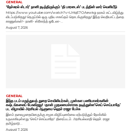
GENERAL
‘நேச்சுரல் ஸ்டார்’ நானி நடித்திருக்கும் ‘தி பாரடைஸ்’ படத்தின் டீசர் வெளியீடு
https://www.youtube.com/watch?v=LMqE7OAewkg நரகம் கட்டவிழ்த்து
விடப்படுகிறது! நெருப்பில் ஒரு புதிய சகாப்தம் தொடங்குகிறது! இந்த வெறியாட்டத்தை
காணுங்கள்!- நானி- ஸ்ரீகாந்த் ஒடேலா-...
August 7, 2026
GENERAL
இந்த படம் மருத்துவத் துறை செவிலியர்கள், முன்கள பணியாளர்களின்
கஷ்டங்களைப் பேசுகிறது! -தான் முதலமைச்சராக நடித்துள்ள’செய் செய்யாதே’
பட விழாவில் அரசியல் ஆளுமை ஹெச் ராஜா பேச்சு
இளம் தலைமுறையினருக்கு சமூக விழிப்புணர்வை ஏற்படுத்தும் நோக்கில்
உருவாகியுள்ளது ‘செய்! செய்யாதே!’ திரைப்படம். அரசியல்வாதி ஹெச். ராஜா
தமிழ்நாடு...
August 7, 2026