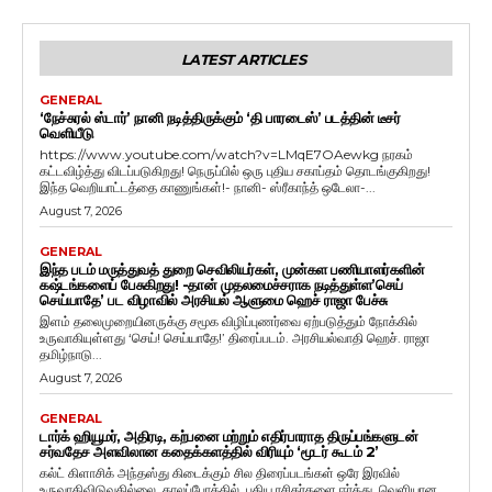
LATEST ARTICLES
GENERAL
‘நேச்சுரல் ஸ்டார்’ நானி நடித்திருக்கும் ‘தி பாரடைஸ்’ படத்தின் டீசர்
வெளியீடு
https://www.youtube.com/watch?v=LMqE7OAewkg நரகம்
கட்டவிழ்த்து விடப்படுகிறது! நெருப்பில் ஒரு புதிய சகாப்தம் தொடங்குகிறது!
இந்த வெறியாட்டத்தை காணுங்கள்!- நானி- ஸ்ரீகாந்த் ஒடேலா-...
August 7, 2026
GENERAL
இந்த படம் மருத்துவத் துறை செவிலியர்கள், முன்கள பணியாளர்களின்
கஷ்டங்களைப் பேசுகிறது! -தான் முதலமைச்சராக நடித்துள்ள’செய்
செய்யாதே’ பட விழாவில் அரசியல் ஆளுமை ஹெச் ராஜா பேச்சு
இளம் தலைமுறையினருக்கு சமூக விழிப்புணர்வை ஏற்படுத்தும் நோக்கில்
உருவாகியுள்ளது ‘செய்! செய்யாதே!’ திரைப்படம். அரசியல்வாதி ஹெச். ராஜா
தமிழ்நாடு...
August 7, 2026
GENERAL
டார்க் ஹியூமர், அதிரடி, கற்பனை மற்றும் எதிர்பாராத திருப்பங்களுடன்
சர்வதேச அளவிலான கதைக்களத்தில் விரியும் ‘மூடர் கூடம் 2’
கல்ட் கிளாசிக் அந்தஸ்து கிடைக்கும் சில திரைப்படங்கள் ஒரே இரவில்
உருவாகிவிடுவதில்லை. காலப்போக்கில், புதிய ரசிகர்களை ஈர்த்து, வெளியான...