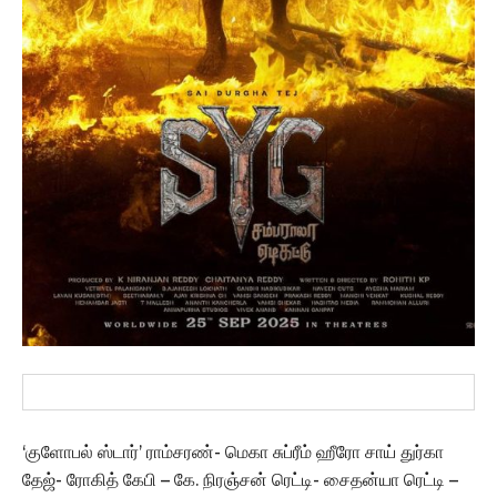
‘குளோபல் ஸ்டார்’ ராம்சரண்- மெகா சுப்ரீம் ஹீரோ சாய் துர்கா
தேஜ்- ரோகித் கேபி – கே. நிரஞ்சன் ரெட்டி- சைதன்யா ரெட்டி –