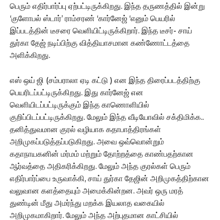
பெரும் எதிர்பார்ப்பு ஏற்பட்டிருக்கிறது. இந்த தருணத்தில் இன்று
‘குளோபல் ஸ்டார்’ ராம்சரண் ‘கார்னேஜ் ‘எனும் பெயரில்
இப்படத்தின் டீசரை வெளியிட்டிருக்கிறார். இந்த டீசர்- சாய்
துர்கா தேஜ் நடிப்பிற்கு வித்தியாசமான கண்ணோட்டத்தை
அளிக்கிறது.
எஸ் ஒய் ஜி (சம்பராலா ஏடி கட்டு ) என இந்த திரைப்படத்திற்கு
பெயரிடப்பட்டிருக்கிறது. இது கார்னேஜ் என
வெளியிடப்பட்டிருக்கும் இந்த காணொளியில்
குறிப்பிடப்பட்டிருக்கிறது. மேலும் இந்த வீடியோவில் சக்திமிக்க..
தனித்துவமான குரல் வழியாக கதாபாத்திரங்கள்
அறிமுகப்படுத்தப்படுகிறது. அவை ஒவ்வொன்றும்
கதாநாயகனின் மர்மம் மற்றும் தோற்றத்தை காண்பதற்கான
ஆர்வத்தை அதிகரிக்கிறது. மேலும் அந்த குரல்கள் பெரும்
எதிர்பார்ப்பை உருவாக்கி, சாய் துர்கா தேஜின் அறிமுகத்திற்கான
வலுவான களத்தையும் அமைக்கின்றன. அவர் ஒரு மரத்
துண்டின் மீது அமர்ந்து மறக்க இயலாத வகையில்
அறிமுகமாகிறார். மேலும் அந்த அற்புதமான காட்சியில்