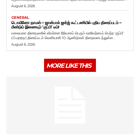
August 6, 2026
GENERAL
டொவினோ தாமஸ் – ஜான்பால் ஜார்ஜ் கூட்டணியில் புதிய திரைப்படம் –
மீண்டும் இணையும் ‘குப்பி’ டீம்!
மலையாள திரையுலகில் விமர்சன ரீதியாகப் பெரும் வரவேற்பைப் பெற்ற ‘குப்பி’
(Guppy) திரைப்படம் வெளியாகி 10 ஆண்டுகள் நிறைவடைந்துள்ள...
August 6, 2026
MORE LIKE THIS