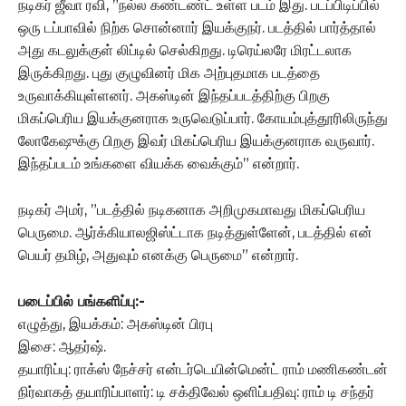
நடிகர் ஜீவா ரவி, ”நல்ல கண்டண்ட் உள்ள படம் இது. படப்பிடிப்பில்
ஒரு டப்பாவில் நிற்க சொன்னார் இயக்குநர். படத்தில் பார்த்தால்
அது கடலுக்குள் லிப்டில் செல்கிறது. டிரெய்லரே மிரட்டலாக
இருக்கிறது. புது குழுவினர் மிக அற்புதமாக படத்தை
உருவாக்கியுள்ளனர். அகஸ்டின் இந்தப்படத்திற்கு பிறகு
மிகப்பெரிய இயக்குனராக உருவெடுப்பார். கோயம்புத்தூரிலிருந்து
லோகேஷுக்கு பிறகு இவர் மிகப்பெரிய இயக்குனராக வருவார்.
இந்தப்படம் உங்களை வியக்க வைக்கும்” என்றார்.
நடிகர் அமர், ”படத்தில் நடிகனாக அறிமுகமாவது மிகப்பெரிய
பெருமை. ஆர்க்கியாலஜிஸ்ட்டாக நடித்துள்ளேன், படத்தில் என்
பெயர் தமிழ், அதுவும் எனக்கு பெருமை” என்றார்.
படைப்பில் பங்களிப்பு:-
எழுத்து, இயக்கம்: அகஸ்டின் பிரபு
இசை: ஆதர்ஷ்.
தயாரிப்பு: ராக்ஸ் நேச்சர் என்டர்டெயின்மென்ட் ராம் மணிகண்டன்
நிர்வாகத் தயாரிப்பாளர்: டி சக்திவேல் ஒளிப்பதிவு: ராம் டி சந்தர்