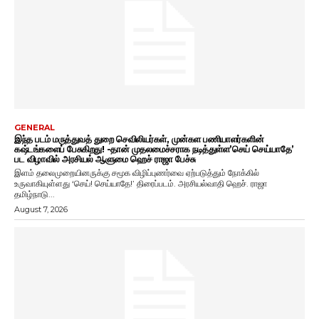
GENERAL
இந்த படம் மருத்துவத் துறை செவிலியர்கள், முன்கள பணியாளர்களின்
கஷ்டங்களைப் பேசுகிறது! -தான் முதலமைச்சராக நடித்துள்ள’செய் செய்யாதே’
பட விழாவில் அரசியல் ஆளுமை ஹெச் ராஜா பேச்சு
இளம் தலைமுறையினருக்கு சமூக விழிப்புணர்வை ஏற்படுத்தும் நோக்கில்
உருவாகியுள்ளது ‘செய்! செய்யாதே!’ திரைப்படம். அரசியல்வாதி ஹெச். ராஜா
தமிழ்நாடு...
August 7, 2026