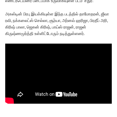
எண்டர்டெயினர் படைப்பாக உருவாகியுள்ள படம் ‘சதுர்.’
அகஸ்டின் பிரபு இயக்கியுள்ள இந்த படத்தில் தாமோதரன், ஜீவா
ரவி, நக்கலைட்ஸ் செல்லா, சூர்யா, அர்னவ் ஹரிஜா, பிரதீப் அரி,
கிரிஷ் பாலா, ஜெகன் கிரிஷ், பாய்ஸ் ராஜன், ராஜன்
கிருஷ்ணமூர்த்தி உள்ளிட்டோரும் நடித்துள்ளனர்.