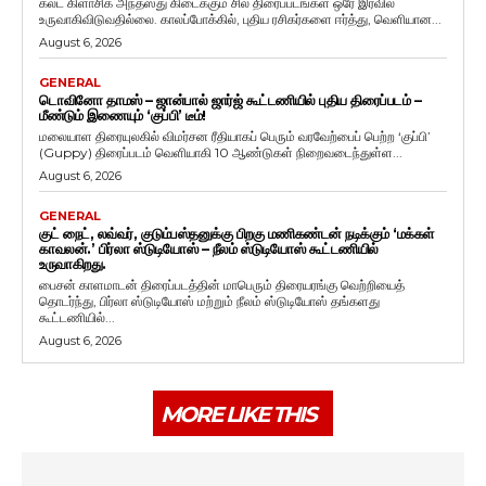
கல்ட் கிளாசிக் அந்தஸ்து கிடைக்கும் சில திரைப்படங்கள் ஒரே இரவில்
உருவாகிவிடுவதில்லை. காலப்போக்கில், புதிய ரசிகர்களை ஈர்த்து, வெளியான...
August 6, 2026
GENERAL
டொவினோ தாமஸ் – ஜான்பால் ஜார்ஜ் கூட்டணியில் புதிய திரைப்படம் –
மீண்டும் இணையும் ‘குப்பி’ டீம்!
மலையாள திரையுலகில் விமர்சன ரீதியாகப் பெரும் வரவேற்பைப் பெற்ற ‘குப்பி’
(Guppy) திரைப்படம் வெளியாகி 10 ஆண்டுகள் நிறைவடைந்துள்ள...
August 6, 2026
GENERAL
குட் நைட், லவ்வர், குடும்பஸ்தனுக்கு பிறகு மணிகண்டன் நடிக்கும் ‘மக்கள்
காவலன்.’ பிர்லா ஸ்டுடியோஸ் – நீலம் ஸ்டுடியோஸ் கூட்டணியில்
உருவாகிறது.
பைசன் காளமாடன் திரைப்படத்தின் மாபெரும் திரையரங்கு வெற்றியைத்
தொடர்ந்து, பிர்லா ஸ்டுடியோஸ் மற்றும் நீலம் ஸ்டுடியோஸ் தங்களது
கூட்டணியில்...
August 6, 2026
MORE LIKE THIS