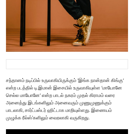
சந்தானம் நடிப்பில் உருவாகியிருக்கும் ‘இங்க நான்தான் கிங்கு‘
என்ற படத்தில் டி.இமான் இசையில் உருவாகியுள்ள ‘மாயோனே
செல்ல மாயோனே‘ என்ற பாடல் நகரம் முதல் கிராமம் வரை
அனைத்து இடங்களிலும் அனைவரும் முணுமுணுக்கும்
பாடலாகி, சார்ட்பஸ்டர் ஹிட்டாக மாறியுள்ளது. இணையம்
முழுக்க ரீல்ஸ்’களிலும் வைரலாகி வருகிறது.