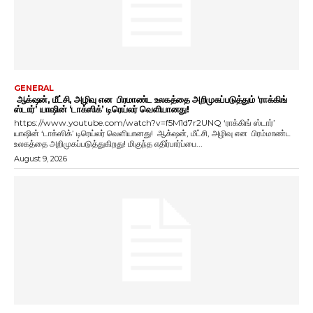
GENERAL
ஆக்‌ஷன், மீட்சி, அழிவு என பிரமாண்ட உலகத்தை அறிமுகப்படுத்தும் ‘ராக்கிங்
ஸ்டார்’ யாஷின் ‘டாக்ஸிக்’ டிரெய்லர் வெளியானது!
https://www.youtube.com/watch?v=f5M1d7r2UNQ ‘ராக்கிங் ஸ்டார்’
யாஷின் ‘டாக்ஸிக்’ டிரெய்லர் வெளியானது! ஆக்‌ஷன், மீட்சி, அழிவு என பிரம்மாண்ட
உலகத்தை அறிமுகப்படுத்துகிறது! மிகுந்த எதிர்பார்ப்பை...
August 9, 2026