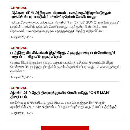
GENERAL
ஆக்‌ஷன், மீட்சி, அழிவு என பிரமாண்ட உலகத்தை அறிமுகப்படுத்தும்
‘ராக்கிங் ஸ்டார்’ யாஷின் ‘டாக்ஸிக்’ டிரெய்லர் வெளியானது!
https://www.youtube.com/watch?v=f5M1d7r2UNQ ‘ராக்கிங் ஸ்டார்’
யாஷின் ‘டாக்ஸிக்’ டிரெய்லர் வெளியானது! ஆக்‌ஷன், மீட்சி, அழிவு என
பிரம்மாண்ட உலகத்தை அறிமுகப்படுத்துகிறது! மிகுந்த எதிர்பார்ப்பை...
August 9, 2026
GENERAL
படத்திற்கு சில சிக்கல்கள் இருக்கிறது. அதைத்தாண்டி படம் வெளிவரும்!
-மகுடம் பட விழாவில் நடிகர் விஷால்
விஷால் இயக்கி நடித்திருக்கும் மகுடம் படத்தின் டிரெய்லர் வெளியீட்டு விழா
சென்னையில் நடந்தது. நிகழ்வில் நடிகர் விஷால் பேசியதாவது, "அனைவருக்கும்
வணக்கம்....
August 9, 2026
GENERAL
ஆகஸ்ட் 21-ம் தேதி திரையரங்குகளில் வெளியாகிறது ‘ONE MAN’
திரைப்படம்
உலகில் யாரும் செய்திடாத முயற்சியாக, சங்ககிரி ராஜ்குமாரின் பெரும்
முயற்சியில் ONE MAN திரைப்படம் உருவாகியுள்ளது. ஒரு திரைப்படத்திற்குத்...
August 8, 2026