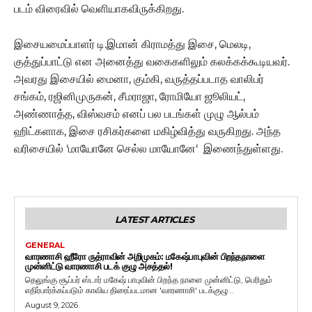
படம் விரைவில் வெளியாகவிருக்கிறது.
இசையமைப்பாளர் டி.இமான் கிராமத்து இசை, மெலடி,
குத்துப்பாட்டு என அனைத்து வகைகளிலும் கலக்கக்கூடியவர்.
அவரது இசையில் மைனா, கும்கி, வருத்தப்படாத வாலிபர்
சங்கம், ரஜினிமுருகன், சீமராஜா, ரோமியோ ஜூலியட்,
அண்ணாத்த, விஸ்வசம் எனப் பல படங்கள் முழு ஆல்பம்
ஹிட்களாக, இசை ரசிகர்களை மகிழ்வித்து வருகிறது. அந்த
வரிசையில் ‘மாயோனே செல்ல மாயோனே‘ இணைந்துள்ளது.
LATEST ARTICLES
GENERAL
வாரணாசி ஹீரோ ருத்ராவின் அறிமுகம்: மகேஷ்பாபுவின் பிறந்தநாளை
முன்னிட்டு வாரணாசி படக் குழு அசத்தல்!
தெலுங்கு சூப்பர் ஸ்டார் மகேஷ் பாபுவின் பிறந்த நாளை முன்னிட்டு, பெரிதும்
எதிர்பார்க்கப்படும் காவிய திரைப்படமான 'வாரணாசி' படக்குழு...
August 9, 2026