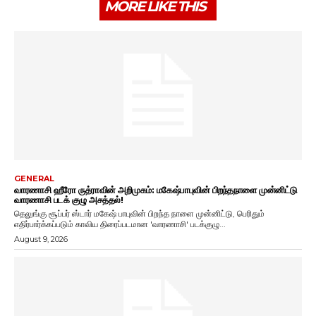
MORE LIKE THIS
GENERAL
வாரணாசி ஹீரோ ருத்ராவின் அறிமுகம்: மகேஷ்பாபுவின் பிறந்தநாளை முன்னிட்டு
வாரணாசி படக் குழு அசத்தல்!
தெலுங்கு சூப்பர் ஸ்டார் மகேஷ் பாபுவின் பிறந்த நாளை முன்னிட்டு, பெரிதும்
எதிர்பார்க்கப்படும் காவிய திரைப்படமான 'வாரணாசி' படக்குழு...
August 9, 2026