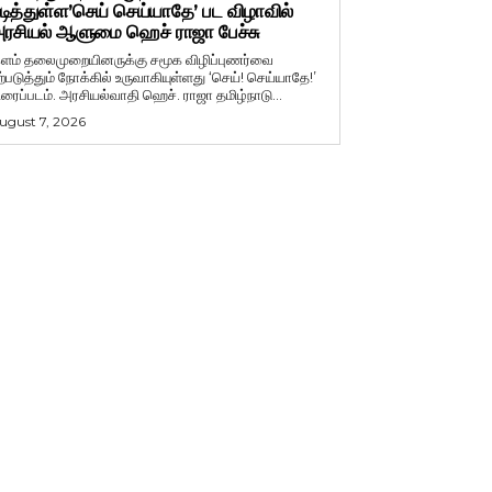
டித்துள்ள’செய் செய்யாதே’ பட விழாவில்
ரசியல் ஆளுமை ஹெச் ராஜா பேச்சு
ளம் தலைமுறையினருக்கு சமூக விழிப்புணர்வை
ற்படுத்தும் நோக்கில் உருவாகியுள்ளது ‘செய்! செய்யாதே!’
ிரைப்படம். அரசியல்வாதி ஹெச். ராஜா தமிழ்நாடு...
ugust 7, 2026