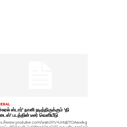
NERAL
்சுரல் ஸ்டார்’ நானி நடித்திருக்கும் ‘தி
டைஸ்’ படத்தின் டீசர் வெளியீடு
ps://www.youtube.com/watch?v=LMqE7OAewkg
் கட்டவிழ்த்து விடப்படுகிறது! நெருப்பில் ஒரு புதிய சகாப்தம்