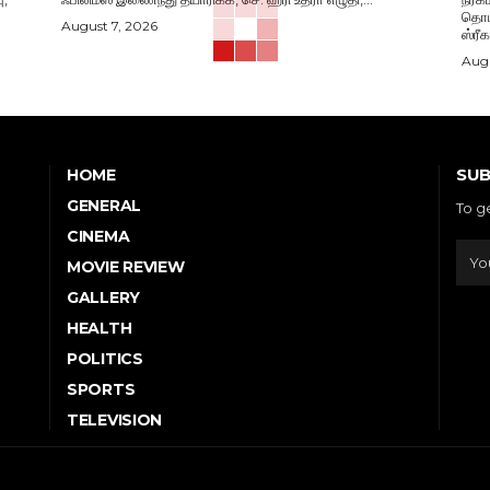
தொடங
August 7, 2026
ஸ்ரீ
Augu
SUB
HOME
GENERAL
To g
CINEMA
MOVIE REVIEW
GALLERY
HEALTH
POLITICS
SPORTS
TELEVISION