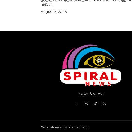
ராதிகா...
August 7, 2026
News & Views
©spiralnews | Spiralnewss.in