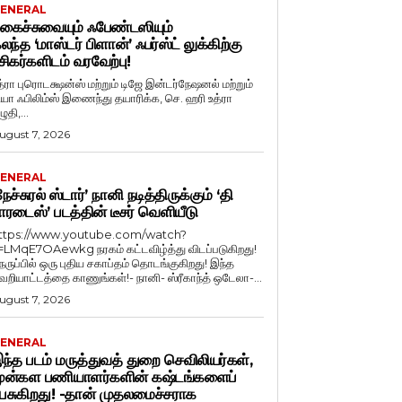
ENERAL
கைச்சுவையும் ஃபேண்டஸியும்
லந்த ‘மாஸ்டர் பிளான்’ ஃபர்ஸ்ட் லுக்கிற்கு
சிகர்களிடம் வரவேற்பு!
த்ரா புரொடக்ஷன்ஸ் மற்றும் டிஜே இன்டர்நேஷனல் மற்றும்
ியா ஃபிலிம்ஸ் இணைந்து தயாரிக்க, செ. ஹரி உத்ரா
ுதி,...
ugust 7, 2026
ENERAL
நேச்சுரல் ஸ்டார்’ நானி நடித்திருக்கும் ‘தி
ாரடைஸ்’ படத்தின் டீசர் வெளியீடு
ttps://www.youtube.com/watch?
=LMqE7OAewkg நரகம் கட்டவிழ்த்து விடப்படுகிறது!
ெருப்பில் ஒரு புதிய சகாப்தம் தொடங்குகிறது! இந்த
ெறியாட்டத்தை காணுங்கள்!- நானி- ஸ்ரீகாந்த் ஒடேலா-...
ugust 7, 2026
ENERAL
ந்த படம் மருத்துவத் துறை செவிலியர்கள்,
ுன்கள பணியாளர்களின் கஷ்டங்களைப்
ேசுகிறது! -தான் முதலமைச்சராக