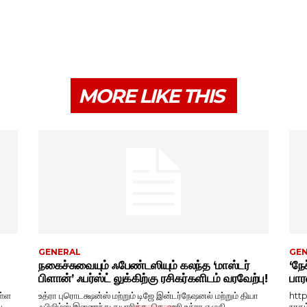
MORE LIKE THIS
GENERAL
GE
நகைச்சுவையும் ஃபேண்டஸியும் கலந்த ‘மாஸ்டர்
‘நேச
பிளான்’ ஃபர்ஸ்ட் லுக்கிற்கு ரசிகர்களிடம் வரவேற்பு!
பார
ள்ள
உத்ரா புரொடக்ஷன்ஸ் மற்றும் டிஜே இன்டர்நேஷனல் மற்றும் தியா
htt
ு,
ஃபிலிம்ஸ் இணைந்து தயாரிக்க, செ. ஹரி உத்ரா எழுதி,...
நரகம