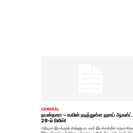
GENERAL
நயன்தாரா – கவின் நடித்துள்ள ஹாய் ஆகஸ்ட்
28-ல் ரிலீஸ்!
அறிமுக இயக்குநர் விஷ்ணு எடவன் இயக்கத்தில் உருவாகியு
இந்த திரைப்படத்தில் நயன்தாரா, கவின், கே. பாக்யராஜ், பிரப