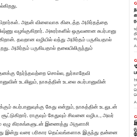
G
ல்கிறது.
ந
க
ர
ைகிறார்கள். அதன் விளைவாக கிடைத்த அமிர்தத்தை
உ
ஷ்ணு வழங்குகிறார். அசுரர்களில் ஒருவனான சுபர்பானு
த
எழ
ுகிறான். தவறான வழியில் வந்து அமிர்தம் பருகியதால்
A
றது. அமிர்தம் பருகியதால் தலையிலிருந்தும்
G
‘
ப
 தனக்கு நேர்ந்தவற்றை சொல்ல, துர்காதேவி
h
னுவின் உடலிலும், நாகத்தின் உடலை சுபர்பானுவின்
v
ந
வ
A
ம் சுபர்பானுவுக்கு கேது என்றும், நாகத்தின் உடலுடன்
ர் சூட்டுகிறார். ராகுவும் கேதுவும் சிவனை வழிபட, அவர்
G
இ
ம் ஏழு கிரகங்களுடன் இணைத்து அருளாசி
ம
ருந்து இன்று வரை பரிகார தெய்வங்களாக இருந்து தன்னை
ப