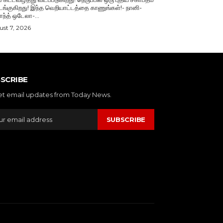
்குகிறது! இந்த வெறியாட்டத்தை காணுங்கள்!- நானி-
காந்த் ஒடேலா-...
st 7, 2026
SCRIBE
et email updates from Today News.
SUBSCRIBE