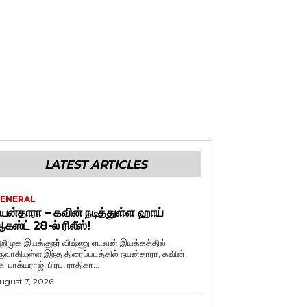
LATEST ARTICLES
ENERAL
யன்தாரா – கவின் நடித்துள்ள ஹாய்
கஸ்ட் 28-ல் ரிலீஸ்!
றிமுக இயக்குநர் விஷ்ணு எடவன் இயக்கத்தில்
ருவாகியுள்ள இந்த திரைப்படத்தில் நயன்தாரா, கவின்,
. பாக்யராஜ், பிரபு, ராதிகா...
ugust 7, 2026