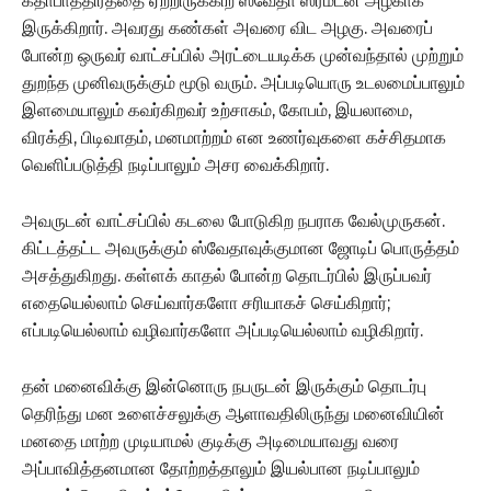
கதாபாத்திரத்தை ஏற்றிருக்கிற ஸ்வேதா ஸ்ரீம்டன் அழகாக
இருக்கிறார். அவரது கண்கள் அவரை விட அழகு. அவரைப்
போன்ற ஒருவர் வாட்சப்பில் அரட்டையடிக்க முன்வந்தால் முற்றும்
துறந்த முனிவருக்கும் மூடு வரும். அப்படியொரு உடலமைப்பாலும்
இளமையாலும் கவர்கிறவர் உற்சாகம், கோபம், இயலாமை,
விரக்தி, பிடிவாதம், மனமாற்றம் என உணர்வுகளை கச்சிதமாக
வெளிப்படுத்தி நடிப்பாலும் அசர வைக்கிறார்.
அவருடன் வாட்சப்பில் கடலை போடுகிற நபராக வேல்முருகன்.
கிட்டத்தட்ட அவருக்கும் ஸ்வேதாவுக்குமான ஜோடிப் பொருத்தம்
அசத்துகிறது. கள்ளக் காதல் போன்ற தொடர்பில் இருப்பவர்
எதையெல்லாம் செய்வார்களோ சரியாகச் செய்கிறார்;
எப்படியெல்லாம் வழிவார்களோ அப்படியெல்லாம் வழிகிறார்.
தன் மனைவிக்கு இன்னொரு நபருடன் இருக்கும் தொடர்பு
தெரிந்து மன உளைச்சலுக்கு ஆளாவதிலிருந்து மனைவியின்
மனதை மாற்ற முடியாமல் குடிக்கு அடிமையாவது வரை
அப்பாவித்தனமான தோற்றத்தாலும் இயல்பான நடிப்பாலும்