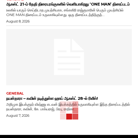
ஆகஸ்ட் 21-ம் தேதி திரையரங்குகளில் வெளியாகிறது ‘ONE MAN’ திரைப்படம்
உலகில் யாரும் செய்திடாத முயற்சியாக, சங்ககிரி ராஜ்குமாரின் பெரும் முயற்சியில்
ONE MAN திரைப்படம் உருவாகியுள்ளது. ஒரு திரைப்படத்திற்குத்...
August 8, 2026
GENERAL
நயன்தாரா – கவின் நடித்துள்ள ஹாய் ஆகஸ்ட் 28-ல் ரிலீஸ்!
அறிமுக இயக்குநர் விஷ்ணு எடவன் இயக்கத்தில் உருவாகியுள்ள இந்த திரைப்படத்தில்
நயன்தாரா, கவின், கே. பாக்யராஜ், பிரபு, ராதிகா...
August 7, 2026