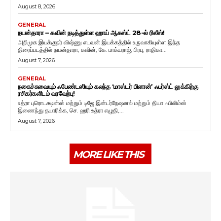
August 8, 2026
GENERAL
நயன்தாரா – கவின் நடித்துள்ள ஹாய் ஆகஸ்ட் 28-ல் ரிலீஸ்!
அறிமுக இயக்குநர் விஷ்ணு எடவன் இயக்கத்தில் உருவாகியுள்ள இந்த
திரைப்படத்தில் நயன்தாரா, கவின், கே. பாக்யராஜ், பிரபு, ராதிகா...
August 7, 2026
GENERAL
நகைச்சுவையும் ஃபேண்டஸியும் கலந்த ‘மாஸ்டர் பிளான்’ ஃபர்ஸ்ட் லுக்கிற்கு
ரசிகர்களிடம் வரவேற்பு!
உத்ரா புரொடக்ஷன்ஸ் மற்றும் டிஜே இன்டர்நேஷனல் மற்றும் தியா ஃபிலிம்ஸ்
இணைந்து தயாரிக்க, செ. ஹரி உத்ரா எழுதி,...
August 7, 2026
MORE LIKE THIS