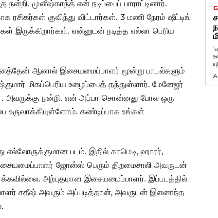
 நன்றி. முனீஷ்காந்த் என் நடிப்பைப் பாராட்டினார்.
G
க ரசிகர்கள் குவிந்து விட்டார்கள். 3 மணி நேரம் ஷீட்டிங்
ச
ந
கள் இருக்கிறார்கள். என்னுடன் நடித்த எல்லா பெரிய
ம
'
உ
ய
னைத்தேன் ஆனால் இசையமைப்பாளர் மூன்று பாடல்களும்
A
்குமார் மிகப்பெரிய உழைப்பைத் தந்துள்ளார். மேனேஜர்
். அவருக்கு நன்றி. என் அப்பா சொன்னது போல ஒரு
ை உருவாக்கியுள்ளோம். கண்டிப்பாக உங்கள்
து எல்லோருக்குமான படம். இதில் காமெடி, ஹாரர்,
இசையமைப்பாளர் ஜோன்ஸ் பெரும் திறமைசாலி அவருடன்
க்கவில்லை. அற்புதமான இசையமைப்பாளர். இப்படத்தில்
வாளர் சதீஷ் அவரும் அப்படித்தான், அவருடன் இணைந்த
.