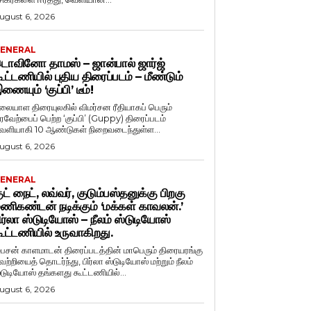
ugust 6, 2026
ENERAL
ொவினோ தாமஸ் – ஜான்பால் ஜார்ஜ்
ூட்டணியில் புதிய திரைப்படம் – மீண்டும்
ணையும் ‘குப்பி’ டீம்!
லையாள திரையுலகில் விமர்சன ரீதியாகப் பெரும்
ரவேற்பைப் பெற்ற ‘குப்பி’ (Guppy) திரைப்படம்
ெளியாகி 10 ஆண்டுகள் நிறைவடைந்துள்ள...
ugust 6, 2026
ENERAL
ுட் நைட், லவ்வர், குடும்பஸ்தனுக்கு பிறகு
ணிகண்டன் நடிக்கும் ‘மக்கள் காவலன்.’
ிர்லா ஸ்டுடியோஸ் – நீலம் ஸ்டுடியோஸ்
ூட்டணியில் உருவாகிறது.
ைசன் காளமாடன் திரைப்படத்தின் மாபெரும் திரையரங்கு
ெற்றியைத் தொடர்ந்து, பிர்லா ஸ்டுடியோஸ் மற்றும் நீலம்
்டுடியோஸ் தங்களது கூட்டணியில்...
ugust 6, 2026