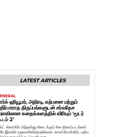
LATEST ARTICLES
ENERAL
ார்க் ஹியூமர், அதிரடி, கற்பனை மற்றும்
திர்பாராத திருப்பங்களுடன் சர்வதேச
ளவிலான கதைக்களத்தில் விரியும் ‘மூடர்
ூடம் 2’
ல்ட் கிளாசிக் அந்தஸ்து கிடைக்கும் சில திரைப்படங்கள்
ரே இரவில் உருவாகிவிடுவதில்லை. காலப்போக்கில், புதிய
சிகர்களை ஈர்த்து, வெளியான...