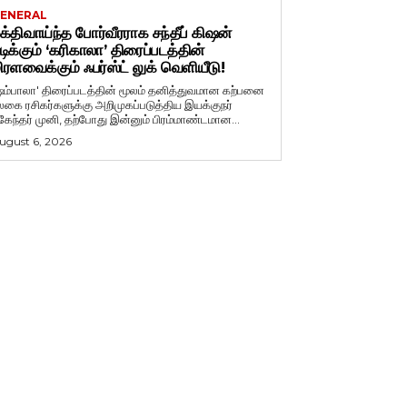
ENERAL
க்திவாய்ந்த போர்வீரராக சந்தீப் கிஷன்
டிக்கும் ‘கரிகாலா’ திரைப்படத்தின்
ிரளவைக்கும் ஃபர்ஸ்ட் லுக் வெளியீடு!
ஷம்பாலா' திரைப்படத்தின் மூலம் தனித்துவமான கற்பனை
லகை ரசிகர்களுக்கு அறிமுகப்படுத்திய இயக்குநர்
ுகேந்தர் முனி, தற்போது இன்னும் பிரம்மாண்டமான...
ugust 6, 2026