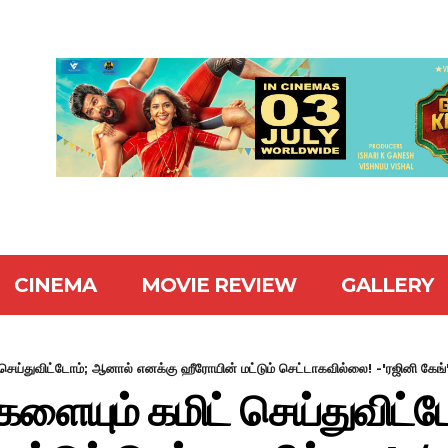
CINEMA
MOVIE REVIEW
GALLERY
 செய்துவிட்டோம்; ஆனால் எனக்கு ஹீரோயின் மட்டும் செட்டாகவில்லை! -'ரஜினி கேங்'
்களையும் கமிட் செய்துவிட்