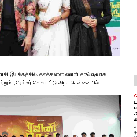
 பாரதி இயக்கத்தில், கலக்கலான ஹாரர் காமெடியாக
ற்றும் டிரெய்லர் வெளியீட்டு விழா சென்னையில்
G
ட
எ
அ
க
க
ஒ
ர