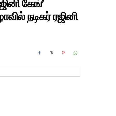
ஜினி கேங்’
ாவில் நடிகர் ரஜினி