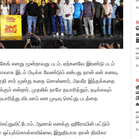
A
G
ட
க
இ
ம
வ
வ
னி கேங் எனது மூன்றாவது படம். ஏற்கனவே இரண்டு படம்
A
ரோவாக இடம் பிடிக்க வேண்டும் என்பது தான் என் கனவு.
ாரதி சார் மூன்று கதை சொன்னார், அவரே இந்தக்கதை
G
க
கும் என்றார். முதலில் நாமே தயாரித்தும், நடிக்கவும்
ம
ப
ாரித்து விடலாம் என முடிவு செய்து படத்தை
க
ப
வ
ஸ
 செய்துவிட்டோம், ஆனால் எனக்கு ஹீரோயின் மட்டும்
A
 ஒப்புக்கொள்ளவில்லை, இறுதியாக தான் திவிகா