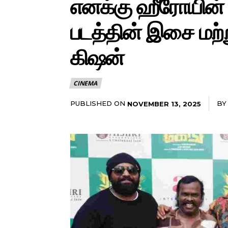
எனக்கு ஹீரோயின் ம
படத்தின் இசை மற்று
கிஷன்
CINEMA
PUBLISHED ON
BY
NOVEMBER 13, 2025