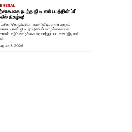
ENERAL
ற்சாகமாக நடந்த ஜி டி என் படத்தின் ப்ரீ
ிலீஸ் நிகழ்வு!
ுரட்சிகர தொழிலதிபர், கண்டுபிடிப்பாளர் மற்றும்
ொடையாளர் ஜி.டி. நாயுடுவின் வாழ்க்கையைக்
ொண்டாடும் வாழ்க்கை வரலாற்றுப் படமான 'ஜிடிஎன்'
ன்...
ugust 5, 2026