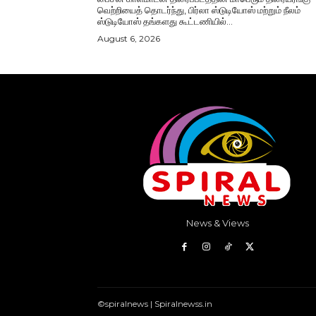
வெற்றியைத் தொடர்ந்து, பிர்லா ஸ்டுடியோஸ் மற்றும் நீலம்
ஸ்டுடியோஸ் தங்களது கூட்டணியில்...
August 6, 2026
News & Views
©spiralnews | Spiralnewss.in