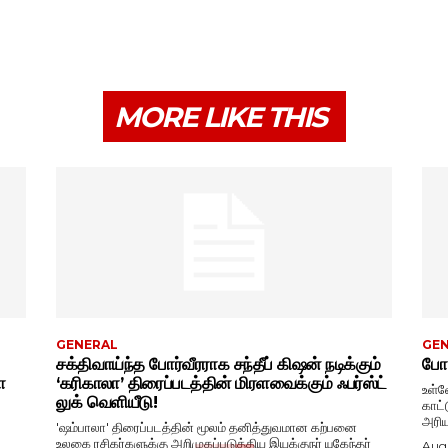
MORE LIKE THIS
GENERAL
GE
சக்திவாய்ந்த போர்வீரராக சந்தீப் கிஷன் நடிக்கும்
போட
ா
‘கரிகாலா’ திரைப்படத்தின் மிரளவைக்கும் ஃபர்ஸ்ட்
உள்ள
லுக் வெளியீடு!
காட்
அரிய
'ஷம்பாலா' திரைப்படத்தின் மூலம் தனித்துவமான கற்பனை
உலகை ரசிகர்களுக்கு அறிமுகப்படுத்திய இயக்குநர் யுகேந்தர்
Augu