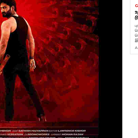
G
உ
ர
ப
க
க
இ
A