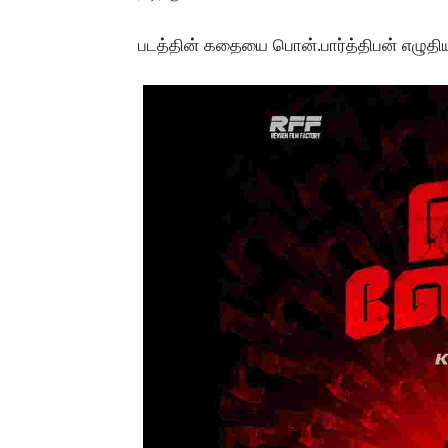
படத்தின் கதையை பொன்.பார்த்திபன் எழுதியு