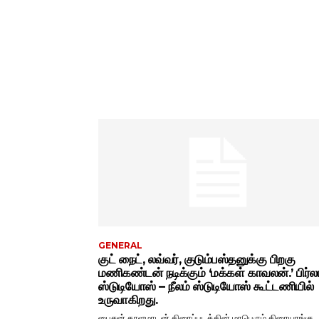
GENERAL
குட் நைட், லவ்வர், குடும்பஸ்தனுக்கு பிறகு
மணிகண்டன் நடிக்கும் ‘மக்கள் காவலன்.’ பிர்ல
ஸ்டுடியோஸ் – நீலம் ஸ்டுடியோஸ் கூட்டணியில்
உருவாகிறது.
பைசன் காளமாடன் திரைப்படத்தின் மாபெரும் திரையரங்கு