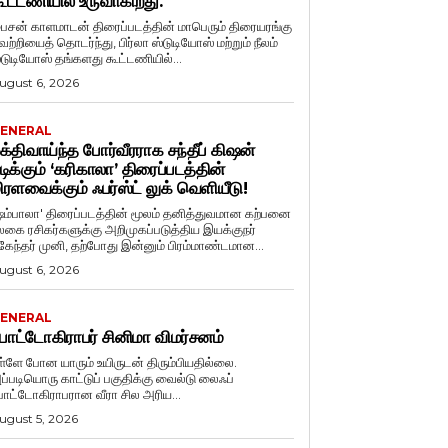
ூட்டணியில் உருவாகிறது.
ைசன் காளமாடன் திரைப்படத்தின் மாபெரும் திரையரங்கு
ெற்றியைத் தொடர்ந்து, பிர்லா ஸ்டுடியோஸ் மற்றும் நீலம்
்டுடியோஸ் தங்களது கூட்டணியில்...
ugust 6, 2026
ENERAL
க்திவாய்ந்த போர்வீரராக சந்தீப் கிஷன்
டிக்கும் ‘கரிகாலா’ திரைப்படத்தின்
ிரளவைக்கும் ஃபர்ஸ்ட் லுக் வெளியீடு!
ஷம்பாலா' திரைப்படத்தின் மூலம் தனித்துவமான கற்பனை
லகை ரசிகர்களுக்கு அறிமுகப்படுத்திய இயக்குநர்
ுகேந்தர் முனி, தற்போது இன்னும் பிரம்மாண்டமான...
ugust 6, 2026
ENERAL
ோட்டோகிராபர் சினிமா விமர்சனம்
ள்ளே போன யாரும் உயிருடன் திரும்பியதில்லை.
ப்படியொரு காட்டுப் பகுதிக்கு வைல்டு லைஃப்
ோட்டோகிராபரான வீரா சில அரிய...
ugust 5, 2026