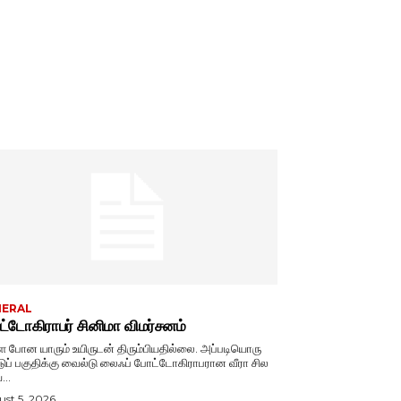
NERAL
்டோகிராபர் சினிமா விமர்சனம்
ே போன யாரும் உயிருடன் திரும்பியதில்லை. அப்படியொரு
டுப் பகுதிக்கு வைல்டு லைஃப் போட்டோகிராபரான வீரா சில
...
st 5, 2026