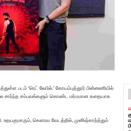
ுள்ள படம் ‘ரெட் லேபில்.’ கோயம்புத்தூர் பின்னணியில்
லை சார்ந்த சம்பவங்களும் கொண்ட மர்மமான கதையாக
G
க
வி. உதயகுமாரும், கெளரவ வேடத்தில், முனிஷ்காந்த்தும்
ம
ப