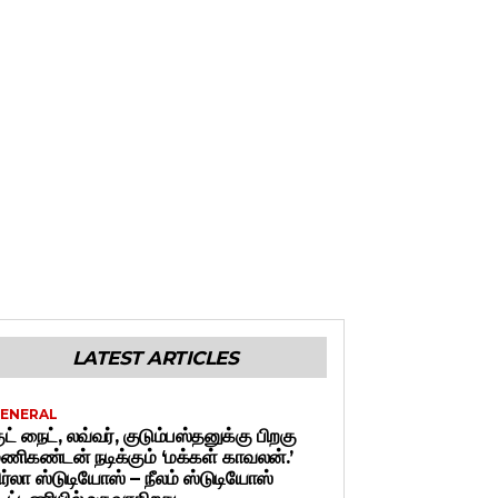
LATEST ARTICLES
ENERAL
ுட் நைட், லவ்வர், குடும்பஸ்தனுக்கு பிறகு
ணிகண்டன் நடிக்கும் ‘மக்கள் காவலன்.’
ிர்லா ஸ்டுடியோஸ் – நீலம் ஸ்டுடியோஸ்