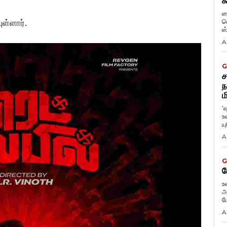
க
ப
வ
ள்ளார்.
ஸ
A
G
ச
ந
ம
'
உ
ய
A
G
ப
உ
அ
ப
A