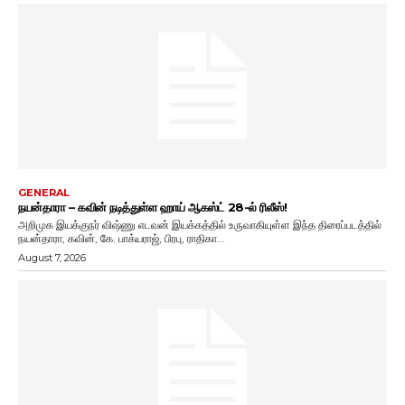
GENERAL
நயன்தாரா – கவின் நடித்துள்ள ஹாய் ஆகஸ்ட் 28-ல் ரிலீஸ்!
அறிமுக இயக்குநர் விஷ்ணு எடவன் இயக்கத்தில் உருவாகியுள்ள இந்த திரைப்படத்தில்
நயன்தாரா, கவின், கே. பாக்யராஜ், பிரபு, ராதிகா...
August 7, 2026