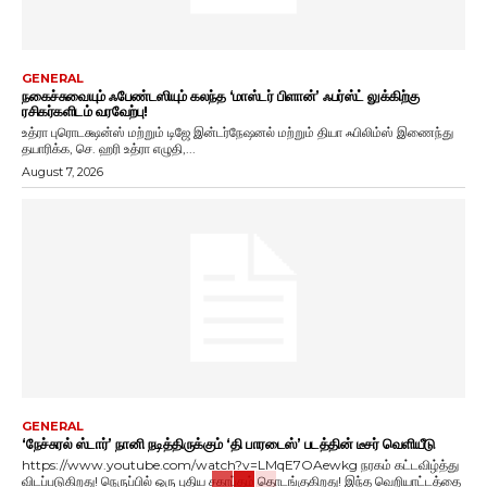
GENERAL
நகைச்சுவையும் ஃபேண்டஸியும் கலந்த ‘மாஸ்டர் பிளான்’ ஃபர்ஸ்ட் லுக்கிற்கு
ரசிகர்களிடம் வரவேற்பு!
உத்ரா புரொடக்ஷன்ஸ் மற்றும் டிஜே இன்டர்நேஷனல் மற்றும் தியா ஃபிலிம்ஸ் இணைந்து
தயாரிக்க, செ. ஹரி உத்ரா எழுதி,...
August 7, 2026
GENERAL
‘நேச்சுரல் ஸ்டார்’ நானி நடித்திருக்கும் ‘தி பாரடைஸ்’ படத்தின் டீசர் வெளியீடு
https://www.youtube.com/watch?v=LMqE7OAewkg நரகம் கட்டவிழ்த்து
விடப்படுகிறது! நெருப்பில் ஒரு புதிய சகாப்தம் தொடங்குகிறது! இந்த வெறியாட்டத்தை