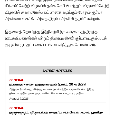
சிங்கம்’ வெற்றி விழாவில் தங்க செயின் மற்றும் ‘விருமன்’ வெற்றி
விழாவில் வைர பிரேஸ்லெட் பரிசாக வழங்கும் போதும் சூர்யா
அண்ணா எனக்கே அதை திரும்ப அணிவித்தார்” என்றார்.
இதனைத் தொடர்ந்து இந்நிகழ்விற்கு வருகை தந்திருந்த
ஊடகவியலாளர்கள் மற்றும் திரையுலகினர் சூர்யாவுடனும், படக்
குழுவினருடனும் புகைப்படங்கள் எடுத்துக் கொண்டனர்.
LATEST ARTICLES
GENERAL
நயன்தாரா – கவின் நடித்துள்ள ஹாய் ஆகஸ்ட் 28-ல் ரிலீஸ்!
அறிமுக இயக்குநர் விஷ்ணு எடவன் இயக்கத்தில் உருவாகியுள்ள இந்த
திரைப்படத்தில் நயன்தாரா, கவின், கே. பாக்யராஜ், பிரபு, ராதிகா...
August 7, 2026
GENERAL
நகைச்சுவையும் ஃபேண்டஸியும் கலந்த ‘மாஸ்டர் பிளான்’ ஃபர்ஸ்ட் லுக்கிற்கு