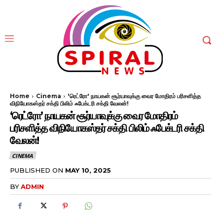
Home
Cinema
'ரெட்ரோ' நாயகன் சூர்யாவுக்கு வைர மோதிரம் பரிசளித்த
விநியோகஸ்தர் சக்தி பிலிம் ஃபேக்டரி சக்தி வேலன்!
‘ரெட்ரோ’ நாயகன் சூர்யாவுக்கு வைர மோதிரம்
பரிசளித்த விநியோகஸ்தர் சக்தி பிலிம் ஃபேக்டரி சக்தி
வேலன்!
CINEMA
PUBLISHED ON
MAY 10, 2025
BY
ADMIN