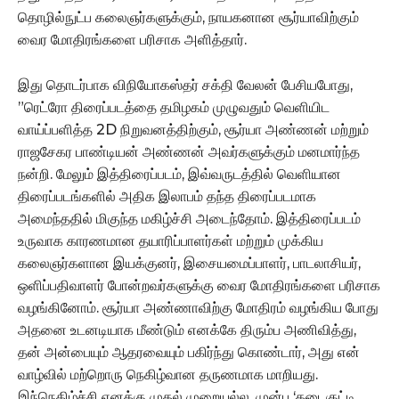
தொழில்நுட்ப கலைஞர்களுக்கும், நாயகனான சூர்யாவிற்கும்
வைர மோதிரங்களை பரிசாக அளித்தார்.
இது தொடர்பாக விநியோகஸ்தர் சக்தி வேலன் பேசியபோது,
”ரெட்ரோ திரைப்படத்தை தமிழகம் முழுவதும் வெளியிட
வாய்ப்பளித்த 2D நிறுவனத்திற்கும், சூர்யா அண்ணன் மற்றும்
ராஜசேகர பாண்டியன் அண்ணன் அவர்களுக்கும் மனமார்ந்த
நன்றி. மேலும் இத்திரைப்படம், இவ்வருடத்தில் வெளியான
திரைப்படங்களில் அதிக இலாபம் தந்த திரைப்படமாக
அமைந்ததில் மிகுந்த மகிழ்ச்சி அடைந்தோம். இத்திரைப்படம்
உருவாக காரணமான தயாரிப்பாளர்கள் மற்றும் முக்கிய
கலைஞர்களான இயக்குனர், இசையமைப்பாளர், பாடலாசியர்,
ஒளிப்பதிவாளர் போன்றவர்களுக்கு வைர மோதிரங்களை பரிசாக
வழங்கினோம். சூர்யா அண்ணாவிற்கு மோதிரம் வழங்கிய போது
அதனை உடனடியாக மீண்டும் எனக்கே திரும்ப அணிவித்து,
தன் அன்பையும் ஆதரவையும் பகிர்ந்து கொண்டார், அது என்
வாழ்வில் மற்றொரு நெகிழ்வான தருணமாக மாறியது.
இந்நெகிழ்ச்சி எனக்கு முதல் முறையல்ல, முன்பு ‘கடைகுட்டி