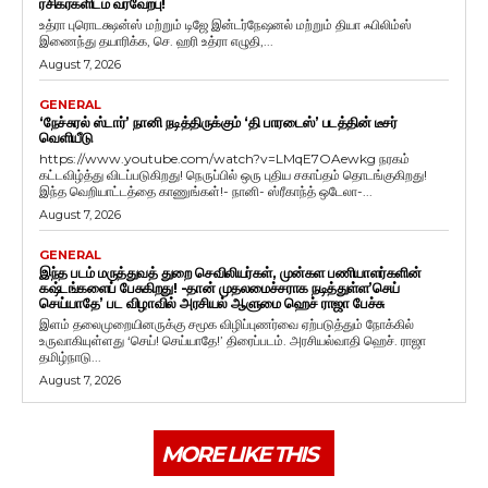
ரசிகர்களிடம் வரவேற்பு!
உத்ரா புரொடக்ஷன்ஸ் மற்றும் டிஜே இன்டர்நேஷனல் மற்றும் தியா ஃபிலிம்ஸ்
இணைந்து தயாரிக்க, செ. ஹரி உத்ரா எழுதி,...
August 7, 2026
GENERAL
‘நேச்சுரல் ஸ்டார்’ நானி நடித்திருக்கும் ‘தி பாரடைஸ்’ படத்தின் டீசர்
வெளியீடு
https://www.youtube.com/watch?v=LMqE7OAewkg நரகம்
கட்டவிழ்த்து விடப்படுகிறது! நெருப்பில் ஒரு புதிய சகாப்தம் தொடங்குகிறது!
இந்த வெறியாட்டத்தை காணுங்கள்!- நானி- ஸ்ரீகாந்த் ஒடேலா-...
August 7, 2026
GENERAL
இந்த படம் மருத்துவத் துறை செவிலியர்கள், முன்கள பணியாளர்களின்
கஷ்டங்களைப் பேசுகிறது! -தான் முதலமைச்சராக நடித்துள்ள’செய்
செய்யாதே’ பட விழாவில் அரசியல் ஆளுமை ஹெச் ராஜா பேச்சு
இளம் தலைமுறையினருக்கு சமூக விழிப்புணர்வை ஏற்படுத்தும் நோக்கில்
உருவாகியுள்ளது ‘செய்! செய்யாதே!’ திரைப்படம். அரசியல்வாதி ஹெச். ராஜா
தமிழ்நாடு...
August 7, 2026
MORE LIKE THIS