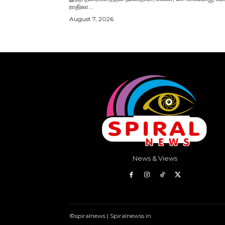
ராதிகா...
August 7, 2026
News & Views
©spiralnews | Spiralnewss.in