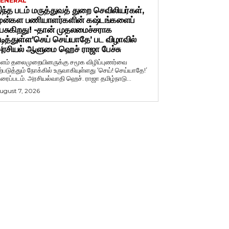
ENERAL
ந்த படம் மருத்துவத் துறை செவிலியர்கள்,
ுன்கள பணியாளர்களின் கஷ்டங்களைப்
ேசுகிறது! -தான் முதலமைச்சராக
டித்துள்ள’செய் செய்யாதே’ பட விழாவில்
ரசியல் ஆளுமை ஹெச் ராஜா பேச்சு
ளம் தலைமுறையினருக்கு சமூக விழிப்புணர்வை
ற்படுத்தும் நோக்கில் உருவாகியுள்ளது ‘செய்! செய்யாதே!’
ிரைப்படம். அரசியல்வாதி ஹெச். ராஜா தமிழ்நாடு...
ugust 7, 2026