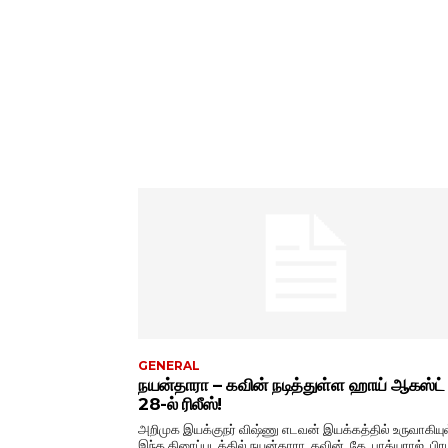
GENERAL
நயன்தாரா – கவின் நடித்துள்ள ஹாய் ஆகஸ்ட்
28-ல் ரிலீஸ்!
அறிமுக இயக்குநர் விஷ்ணு எடவன் இயக்கத்தில் உருவாகியு
இந்த திரைப்படத்தில் நயன்தாரா, கவின், கே. பாக்யராஜ், பிரப