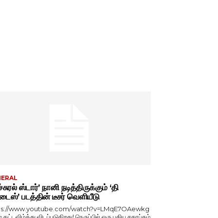
NERAL
்சுரல் ஸ்டார்’ நானி நடித்திருக்கும் ‘தி
டைஸ்’ படத்தின் டீசர் வெளியீடு
ps://www.youtube.com/watch?v=LMqE7OAewkg
் கட்டவிழ்த்து விடப்படுகிறது! நெருப்பில் ஒரு புதிய சகாப்தம்