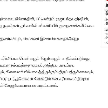
G
இ
ம
ப
ந
 இளவரசு, வினோதினி, பட்டிமன்றம் ராஜா, தேவதர்ஷினி,
அ
்ற நடிகர்கள் தங்களின் பங்களிப்பில் குறைவைக்கவில்லை.
இ
ஏ
த
்துணர்ச்சியும், பின்னணி இசையில் கதைக்கேற்ற
A
ர்ச்சியாக பெண்களும் சிறுமிகளும் பாதிக்கப்படுவது
டியான சம்பவத்தை மையப்படுத்திய படைப்பை
ம், கிளைமாக்ஸில் வைத்திருக்கும் திருப்பத்துக்காகவும்,
் எப்படி நடந்துகொள்ள வேண்டும் என சரியான அறிவுரை
த்திக் வேணுகோபாலனை பாராட்டலாம்.