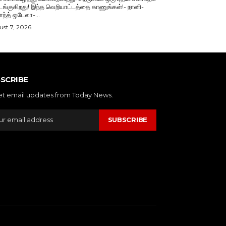
்குகிறது! இந்த வெறியாட்டத்தை காணுங்கள்!- நானி-
காந்த் ஒடேலா-...
st 7, 2026
SCRIBE
et email updates from Today News.
SUBSCRIBE