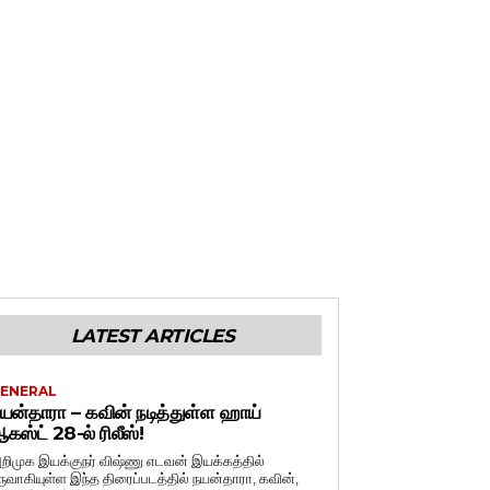
LATEST ARTICLES
ENERAL
யன்தாரா – கவின் நடித்துள்ள ஹாய்
கஸ்ட் 28-ல் ரிலீஸ்!
றிமுக இயக்குநர் விஷ்ணு எடவன் இயக்கத்தில்
ருவாகியுள்ள இந்த திரைப்படத்தில் நயன்தாரா, கவின்,