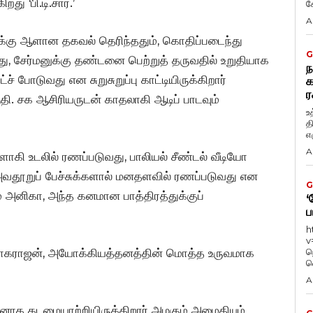
 ‘பி.டி.சார்.’
கே
A
க்கு ஆளான தகவல் தெரிந்ததும், கொதிப்படைந்து
G
து, சேர்மனுக்கு தண்டனை பெற்றுத் தருவதில் உறுதியாக
ந
ச் போடுவது என சுறுசுறுப்பு காட்டியிருக்கிறார்
க
ர
தி. சக ஆசிரியருடன் காதலாகி ஆடிப் பாடவும்
உ
த
எழ
A
ாகி உடலில் ரணப்படுவது, பாலியல் சீண்டல் வீடியோ
தூறுப் பேச்சுக்களால் மனதளவில் ரணப்படுவது என
G
் அனிகா, அந்த கனமான பாத்திரத்துக்குப்
‘
ப
h
v
ியாகராஜன், அயோக்கியத்தனத்தின் மொத்த உருவமாக
ந
வ
A
க கடமையாற்றியிருக்கிறார் அழகும் அமைதியும்