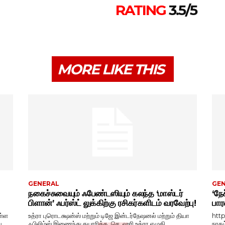
RATING
3.5/5
MORE LIKE THIS
GENERAL
GE
நகைச்சுவையும் ஃபேண்டஸியும் கலந்த ‘மாஸ்டர்
‘நேச
பிளான்’ ஃபர்ஸ்ட் லுக்கிற்கு ரசிகர்களிடம் வரவேற்பு!
பார
ள்ள
உத்ரா புரொடக்ஷன்ஸ் மற்றும் டிஜே இன்டர்நேஷனல் மற்றும் தியா
htt
ு,
ஃபிலிம்ஸ் இணைந்து தயாரிக்க, செ. ஹரி உத்ரா எழுதி,...
நரகம