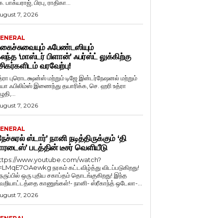
. பாக்யராஜ், பிரபு, ராதிகா...
ugust 7, 2026
ENERAL
கைச்சுவையும் ஃபேண்டஸியும்
லந்த ‘மாஸ்டர் பிளான்’ ஃபர்ஸ்ட் லுக்கிற்கு
சிகர்களிடம் வரவேற்பு!
த்ரா புரொடக்ஷன்ஸ் மற்றும் டிஜே இன்டர்நேஷனல் மற்றும்
ியா ஃபிலிம்ஸ் இணைந்து தயாரிக்க, செ. ஹரி உத்ரா
ுதி,...
ugust 7, 2026
ENERAL
நேச்சுரல் ஸ்டார்’ நானி நடித்திருக்கும் ‘தி
ாரடைஸ்’ படத்தின் டீசர் வெளியீடு
ttps://www.youtube.com/watch?
=LMqE7OAewkg நரகம் கட்டவிழ்த்து விடப்படுகிறது!
ெருப்பில் ஒரு புதிய சகாப்தம் தொடங்குகிறது! இந்த
ெறியாட்டத்தை காணுங்கள்!- நானி- ஸ்ரீகாந்த் ஒடேலா-...
ugust 7, 2026