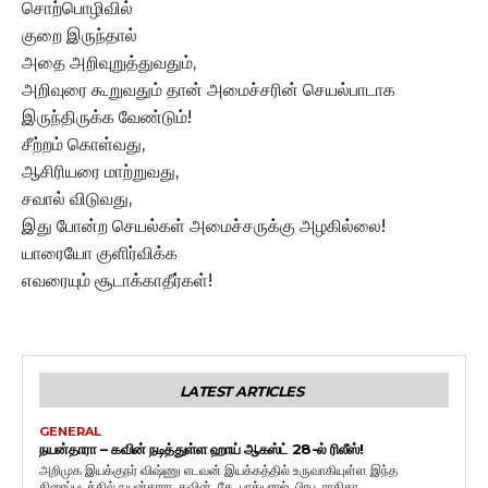
சொற்பொழிவில்
குறை இருந்தால்
அதை அறிவுறுத்துவதும்,
அறிவுரை கூறுவதும் தான் அமைச்சரின் செயல்பாடாக
இருந்திருக்க வேண்டும்!
சீற்றம் கொள்வது,
ஆசிரியரை மாற்றுவது,
சவால் விடுவது,
இது போன்ற செயல்கள் அமைச்சருக்கு அழகில்லை!
யாரையோ குளிர்விக்க
எவரையும் சூடாக்காதீர்கள்!
LATEST ARTICLES
GENERAL
நயன்தாரா – கவின் நடித்துள்ள ஹாய் ஆகஸ்ட் 28-ல் ரிலீஸ்!
அறிமுக இயக்குநர் விஷ்ணு எடவன் இயக்கத்தில் உருவாகியுள்ள இந்த
திரைப்படத்தில் நயன்தாரா, கவின், கே. பாக்யராஜ், பிரபு, ராதிகா...