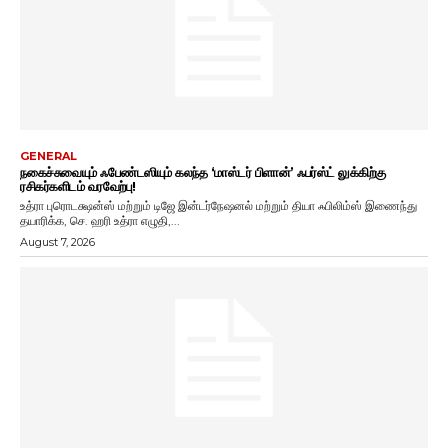
GENERAL
நகைச்சுவையும் ஃபேண்டஸியும் கலந்த ‘மாஸ்டர் பிளான்’ ஃபர்ஸ்ட் லுக்கிற்கு
ரசிகர்களிடம் வரவேற்பு!
உத்ரா புரொடக்ஷன்ஸ் மற்றும் டிஜே இன்டர்நேஷனல் மற்றும் தியா ஃபிலிம்ஸ் இணைந்து
தயாரிக்க, செ. ஹரி உத்ரா எழுதி,...
August 7, 2026