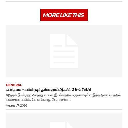
MORE LIKE THIS
GENERAL
நயன்தாரா – கவின் நடித்துள்ள ஹாய் ஆகஸ்ட் 28-ல் ரிலீஸ்!
அறிமுக இயக்குநர் விஷ்ணு எடவன் இயக்கத்தில் உருவாகியுள்ள இந்த திரைப்படத்தில்
நயன்தாரா, கவின், கே. பாக்யராஜ், பிரபு, ராதிகா...
August 7, 2026