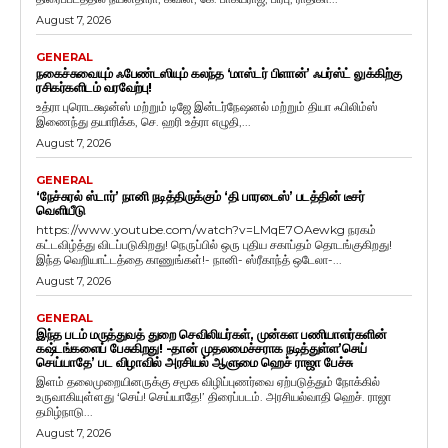
August 7, 2026
GENERAL
நகைச்சுவையும் ஃபேண்டஸியும் கலந்த ‘மாஸ்டர் பிளான்’ ஃபர்ஸ்ட் லுக்கிற்கு
ரசிகர்களிடம் வரவேற்பு!
உத்ரா புரொடக்ஷன்ஸ் மற்றும் டிஜே இன்டர்நேஷனல் மற்றும் தியா ஃபிலிம்ஸ்
இணைந்து தயாரிக்க, செ. ஹரி உத்ரா எழுதி,...
August 7, 2026
GENERAL
‘நேச்சுரல் ஸ்டார்’ நானி நடித்திருக்கும் ‘தி பாரடைஸ்’ படத்தின் டீசர்
வெளியீடு
https://www.youtube.com/watch?v=LMqE7OAewkg நரகம்
கட்டவிழ்த்து விடப்படுகிறது! நெருப்பில் ஒரு புதிய சகாப்தம் தொடங்குகிறது!
இந்த வெறியாட்டத்தை காணுங்கள்!- நானி- ஸ்ரீகாந்த் ஒடேலா-...
August 7, 2026
GENERAL
இந்த படம் மருத்துவத் துறை செவிலியர்கள், முன்கள பணியாளர்களின்
கஷ்டங்களைப் பேசுகிறது! -தான் முதலமைச்சராக நடித்துள்ள’செய்
செய்யாதே’ பட விழாவில் அரசியல் ஆளுமை ஹெச் ராஜா பேச்சு
இளம் தலைமுறையினருக்கு சமூக விழிப்புணர்வை ஏற்படுத்தும் நோக்கில்
உருவாகியுள்ளது ‘செய்! செய்யாதே!’ திரைப்படம். அரசியல்வாதி ஹெச். ராஜா
தமிழ்நாடு...
August 7, 2026