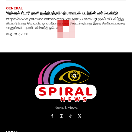
GENERAL
‘நேச்சுரல் ஸ்டார்’ நானி நடித்திருக்கும் ‘தி பாரடைஸ்’ படத்தின் டீசர் வெளியீடு
https://www.youtube.com/watch?v=LMqE7OAewkg நரகம் கட்டவிழ்த்து
விடப்படுகிறது! நெருப்பில் ஒரு புதிய சகாப்தம் தொடங்குகிறது! இந்த வெறியாட்டத்தை
காணுங்கள்!- நானி- ஸ்ரீகாந்த் ஒடேலா-...
August 7, 2026
News & Views