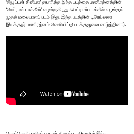
‘நியூட்டன் சினிமா’ தயாரித்த இந்த படத்தை மணிரத்னத்தின்
‘மெட்ராஸ் டாக்கீஸ்’ வழங்குகிறது. மெட்ராஸ் டாக்கீஸ் வழங்கும்
முதல் மலையாளப் படம் இது. இந்த படத்தின் டிரெய்லரை
இயக்குநர் மணிரத்னம் வெளியிட்டு படக்குழுவை வாழ்த்தினார்.
தென்கொரியாவின் பூசான் திரைப்பட விழாவில் இந்த