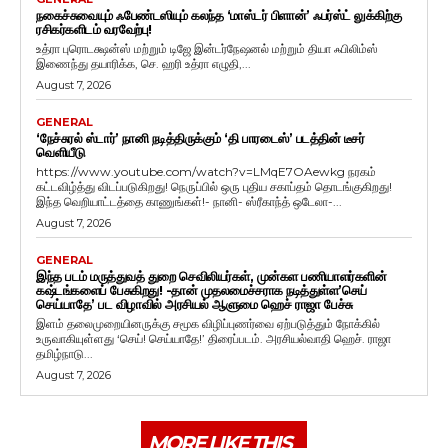
நகைச்சுவையும் ஃபேண்டஸியும் கலந்த ‘மாஸ்டர் பிளான்’ ஃபர்ஸ்ட் லுக்கிற்கு
ரசிகர்களிடம் வரவேற்பு!
உத்ரா புரொடக்ஷன்ஸ் மற்றும் டிஜே இன்டர்நேஷனல் மற்றும் தியா ஃபிலிம்ஸ்
இணைந்து தயாரிக்க, செ. ஹரி உத்ரா எழுதி,...
August 7, 2026
GENERAL
‘நேச்சுரல் ஸ்டார்’ நானி நடித்திருக்கும் ‘தி பாரடைஸ்’ படத்தின் டீசர்
வெளியீடு
https://www.youtube.com/watch?v=LMqE7OAewkg நரகம்
கட்டவிழ்த்து விடப்படுகிறது! நெருப்பில் ஒரு புதிய சகாப்தம் தொடங்குகிறது!
இந்த வெறியாட்டத்தை காணுங்கள்!- நானி- ஸ்ரீகாந்த் ஒடேலா-...
August 7, 2026
GENERAL
இந்த படம் மருத்துவத் துறை செவிலியர்கள், முன்கள பணியாளர்களின்
கஷ்டங்களைப் பேசுகிறது! -தான் முதலமைச்சராக நடித்துள்ள’செய்
செய்யாதே’ பட விழாவில் அரசியல் ஆளுமை ஹெச் ராஜா பேச்சு
இளம் தலைமுறையினருக்கு சமூக விழிப்புணர்வை ஏற்படுத்தும் நோக்கில்
உருவாகியுள்ளது ‘செய்! செய்யாதே!’ திரைப்படம். அரசியல்வாதி ஹெச். ராஜா
தமிழ்நாடு...
August 7, 2026
MORE LIKE THIS