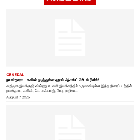
GENERAL
நயன்தாரா – கவின் நடித்துள்ள ஹாய் ஆகஸ்ட் 28-ல் ரிலீஸ்!
அறிமுக இயக்குநர் விஷ்ணு எடவன் இயக்கத்தில் உருவாகியுள்ள இந்த திரைப்படத்தில்
நயன்தாரா, கவின், கே. பாக்யராஜ், பிரபு, ராதிகா...
August 7, 2026