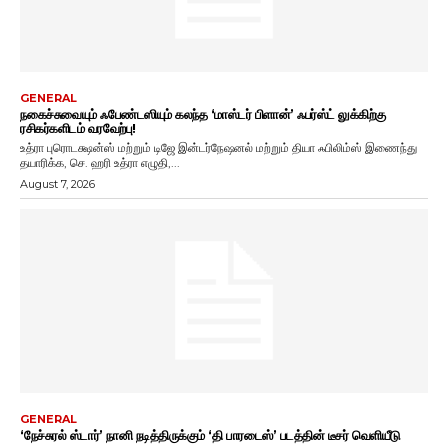
GENERAL
நகைச்சுவையும் ஃபேண்டஸியும் கலந்த ‘மாஸ்டர் பிளான்’ ஃபர்ஸ்ட் லுக்கிற்கு
ரசிகர்களிடம் வரவேற்பு!
உத்ரா புரொடக்ஷன்ஸ் மற்றும் டிஜே இன்டர்நேஷனல் மற்றும் தியா ஃபிலிம்ஸ் இணைந்து
தயாரிக்க, செ. ஹரி உத்ரா எழுதி,...
August 7, 2026
GENERAL
‘நேச்சுரல் ஸ்டார்’ நானி நடித்திருக்கும் ‘தி பாரடைஸ்’ படத்தின் டீசர் வெளியீடு