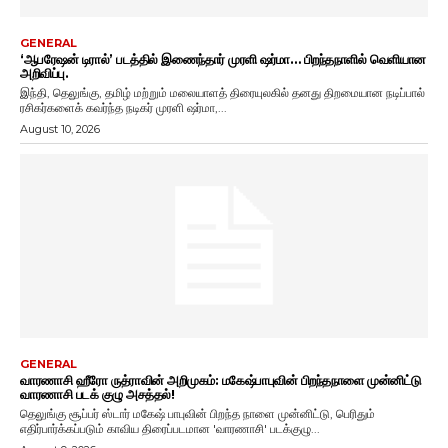
GENERAL
‘ஆபரேஷன் டிரால்’ படத்தில் இணைந்தார் முரளி ஷர்மா… பிறந்தநாளில் வெளியான
அறிவிப்பு.
இந்தி, தெலுங்கு, தமிழ் மற்றும் மலையாளத் திரையுலகில் தனது திறமையான நடிப்பால்
ரசிகர்களைக் கவர்ந்த நடிகர் முரளி ஷர்மா,...
August 10, 2026
GENERAL
வாரணாசி ஹீரோ ருத்ராவின் அறிமுகம்: மகேஷ்பாபுவின் பிறந்தநாளை முன்னிட்டு
வாரணாசி படக் குழு அசத்தல்!
தெலுங்கு சூப்பர் ஸ்டார் மகேஷ் பாபுவின் பிறந்த நாளை முன்னிட்டு, பெரிதும்
எதிர்பார்க்கப்படும் காவிய திரைப்படமான 'வாரணாசி' படக்குழு...