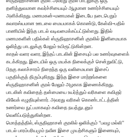
ஸ்ருதிஹாசனின் குரல். அவரது குரல் பாடலுக்கு ஒரு
தனித்துவமான கவர்ச்சியையும் ஆழமான உணர்ச்சியையும்
அளிக்கிறது. மணமகன்–மணமகள் இடையே நடைபெறும்
சுவாரஸ்யமான ஊடலை மையமாகக் கொண்டு, கேள்வி–பதில்
பாணியில் இந்த பாடல் வடிவமைக்கப்பட்டுள்ளது. இதில்
மணமகளின் பதில்கள் ஸ்ருதிஹாசனின் குரலில் இனிமையாக
ஒலித்து பாடலுக்கு மேலும் உயிரூட்டுகின்றன.
காதல் வளர வளர, இந்தப் பாடலின் இசையும் பல உணர்வுகளைக்
கடக்கிறது. இடையில் ஒரு மயக்க நிலைக்குச் சென்றுவிட்டு,
பிறகு கலாச்சாரம் நிறைந்த ஒரு வலிமையான இசைப்
பகுதிக்குத் திரும்புகிறது. இந்த இசை மாற்றங்களை
ஸ்ருதிஹாசனின் குரல் மேலும் அழகாக இணைக்கிறது.
பாடலின் கவிதைத் தன்மையை உயர்த்தும் வரிகளை கவிஞர்
விவேக் எழுதியுள்ளார். அவரது வரிகள் கொண்டாட்டத்தின்
உணர்வை நுட்பமாகவும் கவிதை நயத்துடனும்
வெளிப்படுத்துகின்றன.
மொத்தத்தில், ஸ்ருதிஹாசன் குரலில் ஒலிக்கும் “பவழ மல்லி”
பாடல் பாரம்பரியமும் நவீன இசை முயற்சிகளும் இணையும்,