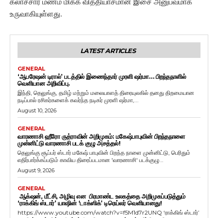
கலாச்சார மணம் மிக்க வித்தியாசமான இசை அனுபவமாக
உருவாகியுள்ளது.
LATEST ARTICLES
GENERAL
‘ஆபரேஷன் டிரால்’ படத்தில் இணைந்தார் முரளி ஷர்மா… பிறந்தநாளில்
வெளியான அறிவிப்பு.
இந்தி, தெலுங்கு, தமிழ் மற்றும் மலையாளத் திரையுலகில் தனது திறமையான
நடிப்பால் ரசிகர்களைக் கவர்ந்த நடிகர் முரளி ஷர்மா,...
August 10, 2026
GENERAL
வாரணாசி ஹீரோ ருத்ராவின் அறிமுகம்: மகேஷ்பாபுவின் பிறந்தநாளை
முன்னிட்டு வாரணாசி படக் குழு அசத்தல்!
தெலுங்கு சூப்பர் ஸ்டார் மகேஷ் பாபுவின் பிறந்த நாளை முன்னிட்டு, பெரிதும்
எதிர்பார்க்கப்படும் காவிய திரைப்படமான 'வாரணாசி' படக்குழு...
August 9, 2026
GENERAL
ஆக்‌ஷன், மீட்சி, அழிவு என பிரமாண்ட உலகத்தை அறிமுகப்படுத்தும்
‘ராக்கிங் ஸ்டார்’ யாஷின் ‘டாக்ஸிக்’ டிரெய்லர் வெளியானது!
https://www.youtube.com/watch?v=f5M1d7r2UNQ ‘ராக்கிங் ஸ்டார்’