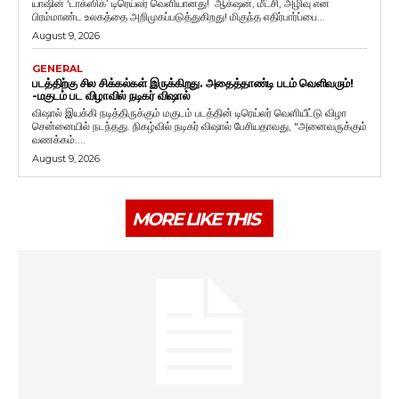
யாஷின் ‘டாக்ஸிக்’ டிரெய்லர் வெளியானது! ஆக்‌ஷன், மீட்சி, அழிவு என
பிரம்மாண்ட உலகத்தை அறிமுகப்படுத்துகிறது! மிகுந்த எதிர்பார்ப்பை...
August 9, 2026
GENERAL
படத்திற்கு சில சிக்கல்கள் இருக்கிறது. அதைத்தாண்டி படம் வெளிவரும்!
-மகுடம் பட விழாவில் நடிகர் விஷால்
விஷால் இயக்கி நடித்திருக்கும் மகுடம் படத்தின் டிரெய்லர் வெளியீட்டு விழா
சென்னையில் நடந்தது. நிகழ்வில் நடிகர் விஷால் பேசியதாவது, "அனைவருக்கும்
வணக்கம்....
August 9, 2026
MORE LIKE THIS