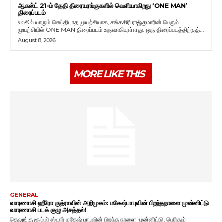
ஆகஸ்ட் 21-ம் தேதி திரையரங்குகளில் வெளியாகிறது ‘ONE MAN’
திரைப்படம்
உலகில் யாரும் செய்திடாத முயற்சியாக, சங்ககிரி ராஜ்குமாரின் பெரும்
முயற்சியில் ONE MAN திரைப்படம் உருவாகியுள்ளது. ஒரு திரைப்படத்திற்குத்...
August 8, 2026
MORE LIKE THIS
GENERAL
வாரணாசி ஹீரோ ருத்ராவின் அறிமுகம்: மகேஷ்பாபுவின் பிறந்தநாளை முன்னிட்டு
வாரணாசி படக் குழு அசத்தல்!
தெலுங்கு சூப்பர் ஸ்டார் மகேஷ் பாபுவின் பிறந்த நாளை முன்னிட்டு, பெரிதும்