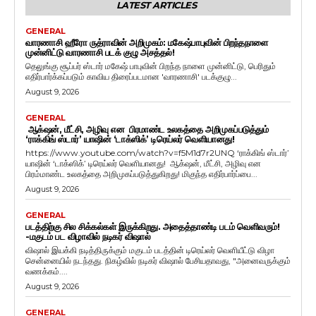
LATEST ARTICLES
GENERAL
வாரணாசி ஹீரோ ருத்ராவின் அறிமுகம்: மகேஷ்பாபுவின் பிறந்தநாளை
முன்னிட்டு வாரணாசி படக் குழு அசத்தல்!
தெலுங்கு சூப்பர் ஸ்டார் மகேஷ் பாபுவின் பிறந்த நாளை முன்னிட்டு, பெரிதும்
எதிர்பார்க்கப்படும் காவிய திரைப்படமான 'வாரணாசி' படக்குழு...
August 9, 2026
GENERAL
ஆக்‌ஷன், மீட்சி, அழிவு என பிரமாண்ட உலகத்தை அறிமுகப்படுத்தும்
‘ராக்கிங் ஸ்டார்’ யாஷின் ‘டாக்ஸிக்’ டிரெய்லர் வெளியானது!
https://www.youtube.com/watch?v=f5M1d7r2UNQ ‘ராக்கிங் ஸ்டார்’
யாஷின் ‘டாக்ஸிக்’ டிரெய்லர் வெளியானது! ஆக்‌ஷன், மீட்சி, அழிவு என
பிரம்மாண்ட உலகத்தை அறிமுகப்படுத்துகிறது! மிகுந்த எதிர்பார்ப்பை...
August 9, 2026
GENERAL
படத்திற்கு சில சிக்கல்கள் இருக்கிறது. அதைத்தாண்டி படம் வெளிவரும்!
-மகுடம் பட விழாவில் நடிகர் விஷால்
விஷால் இயக்கி நடித்திருக்கும் மகுடம் படத்தின் டிரெய்லர் வெளியீட்டு விழா
சென்னையில் நடந்தது. நிகழ்வில் நடிகர் விஷால் பேசியதாவது, "அனைவருக்கும்
வணக்கம்....
August 9, 2026
GENERAL