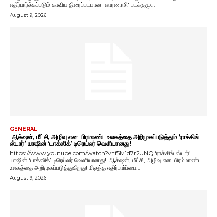
எதிர்பார்க்கப்படும் காவிய திரைப்படமான 'வாரணாசி' படக்குழு...
August 9, 2026
GENERAL
ஆக்‌ஷன், மீட்சி, அழிவு என பிரமாண்ட உலகத்தை அறிமுகப்படுத்தும் ‘ராக்கிங்
ஸ்டார்’ யாஷின் ‘டாக்ஸிக்’ டிரெய்லர் வெளியானது!
https://www.youtube.com/watch?v=f5M1d7r2UNQ ‘ராக்கிங் ஸ்டார்’
யாஷின் ‘டாக்ஸிக்’ டிரெய்லர் வெளியானது! ஆக்‌ஷன், மீட்சி, அழிவு என பிரம்மாண்ட
உலகத்தை அறிமுகப்படுத்துகிறது! மிகுந்த எதிர்பார்ப்பை...
August 9, 2026