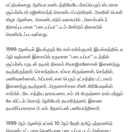
மட்டுமல்லாது ஆசியா கண்டத்திலேயே மிகப்பெரும் ஸ்டாராக
சூப்பர்ஸ்டார் ரஜினிகாந்த் கொண்டாப்படுகிறார். அவரின் பொன்
விழா ஆண்டை கொண்டாடும் வகையில் , பிளாக்பஸ்டர்
திரைப்படமான “படையப்பா” படம் மீண்டும் திரையில்
வெளியிடப்படவுள்ளது.
1999 ஆண்டில் இயக்குநர் கே எஸ் ரவிக்குமார் இயக்கத்தில், ஏ
ஆர் ரஹ்மான் இசையில் உருவான “படையப்பா” படத்தில்
சூப்பர்ஸ்டாருடன் நடிகர் திலகம் சிவாஜிகணேசன் இணைந்து
நடித்திருந்தார். சௌந்தர்யா, ரம்யா கிருஷ்ணன், செந்தில்,
மணிவண்ணன், அப்பாஸ், என பெரும் நட்சத்திர பட்டாளம்
இணைந்து நடித்தனர். அருணாச்சலா சினி கிரியேஷன்ஸ்
சார்பில் , கே. சத்திய நாராயணா, எம். வி கிருஷ்ணா ராவ் மற்றும்
கே விட்டல் பிரசாத் ஆகியோர் தயாரித்தனர். இணை
தயாரிப்பாளராக பி. எல். தேனப்பன் பணியாற்றினார்.
1999 ஆம் ஆண்டு ஏப்ரல் 10 ஆம் தேதி தமிழ் புத்தாண்டு
கொண்டாட்டமாக வெளியான படையப்பா படம் அன்றைய