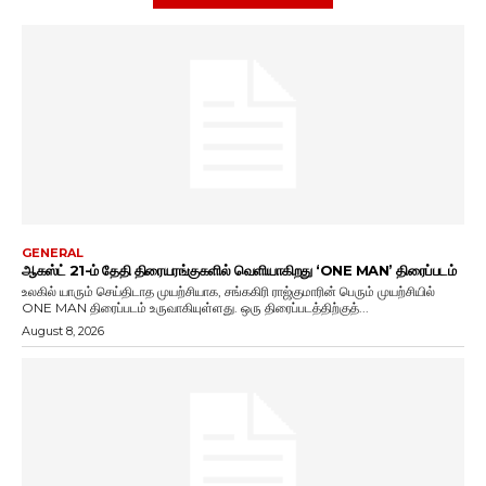
GENERAL
ஆகஸ்ட் 21-ம் தேதி திரையரங்குகளில் வெளியாகிறது ‘ONE MAN’ திரைப்படம்
உலகில் யாரும் செய்திடாத முயற்சியாக, சங்ககிரி ராஜ்குமாரின் பெரும் முயற்சியில்
ONE MAN திரைப்படம் உருவாகியுள்ளது. ஒரு திரைப்படத்திற்குத்...
August 8, 2026