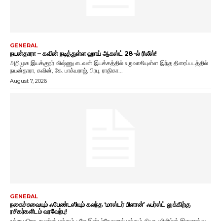
GENERAL
நயன்தாரா – கவின் நடித்துள்ள ஹாய் ஆகஸ்ட் 28-ல் ரிலீஸ்!
அறிமுக இயக்குநர் விஷ்ணு எடவன் இயக்கத்தில் உருவாகியுள்ள இந்த திரைப்படத்தில்
நயன்தாரா, கவின், கே. பாக்யராஜ், பிரபு, ராதிகா...
August 7, 2026
GENERAL
நகைச்சுவையும் ஃபேண்டஸியும் கலந்த ‘மாஸ்டர் பிளான்’ ஃபர்ஸ்ட் லுக்கிற்கு
ரசிகர்களிடம் வரவேற்பு!
உத்ரா புரொடக்ஷன்ஸ் மற்றும் டிஜே இன்டர்நேஷனல் மற்றும் தியா ஃபிலிம்ஸ் இணைந்து