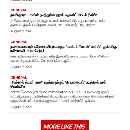
GENERAL
நயன்தாரா – கவின் நடித்துள்ள ஹாய் ஆகஸ்ட் 28-ல் ரிலீஸ்!
அறிமுக இயக்குநர் விஷ்ணு எடவன் இயக்கத்தில் உருவாகியுள்ள இந்த
திரைப்படத்தில் நயன்தாரா, கவின், கே. பாக்யராஜ், பிரபு, ராதிகா...
August 7, 2026
GENERAL
நகைச்சுவையும் ஃபேண்டஸியும் கலந்த ‘மாஸ்டர் பிளான்’ ஃபர்ஸ்ட் லுக்கிற்கு
ரசிகர்களிடம் வரவேற்பு!
உத்ரா புரொடக்ஷன்ஸ் மற்றும் டிஜே இன்டர்நேஷனல் மற்றும் தியா ஃபிலிம்ஸ்
இணைந்து தயாரிக்க, செ. ஹரி உத்ரா எழுதி,...
August 7, 2026
GENERAL
‘நேச்சுரல் ஸ்டார்’ நானி நடித்திருக்கும் ‘தி பாரடைஸ்’ படத்தின் டீசர்
வெளியீடு
https://www.youtube.com/watch?v=LMqE7OAewkg நரகம்
கட்டவிழ்த்து விடப்படுகிறது! நெருப்பில் ஒரு புதிய சகாப்தம் தொடங்குகிறது!
இந்த வெறியாட்டத்தை காணுங்கள்!- நானி- ஸ்ரீகாந்த் ஒடேலா-...
August 7, 2026
MORE LIKE THIS