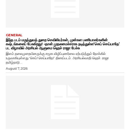
GENERAL
இந்த படம் மருத்துவத் துறை செவிலியர்கள், முன்கள பணியாளர்களின்
கஷ்டங்களைப் பேசுகிறது! -தான் முதலமைச்சராக நடித்துள்ள’செய் செய்யாதே’
பட விழாவில் அரசியல் ஆளுமை ஹெச் ராஜா பேச்சு
இளம் தலைமுறையினருக்கு சமூக விழிப்புணர்வை ஏற்படுத்தும் நோக்கில்
உருவாகியுள்ளது ‘செய்! செய்யாதே!’ திரைப்படம். அரசியல்வாதி ஹெச். ராஜா
தமிழ்நாடு...
August 7, 2026