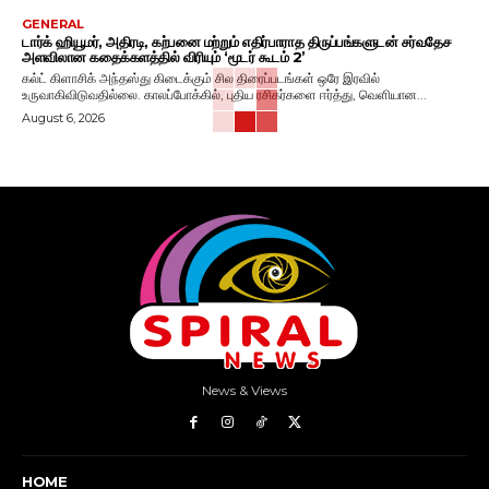
GENERAL
டார்க் ஹியூமர், அதிரடி, கற்பனை மற்றும் எதிர்பாராத திருப்பங்களுடன் சர்வதேச
அளவிலான கதைக்களத்தில் விரியும் ‘மூடர் கூடம் 2’
கல்ட் கிளாசிக் அந்தஸ்து கிடைக்கும் சில திரைப்படங்கள் ஒரே இரவில்
உருவாகிவிடுவதில்லை. காலப்போக்கில், புதிய ரசிகர்களை ஈர்த்து, வெளியான...
August 6, 2026
News & Views
HOME