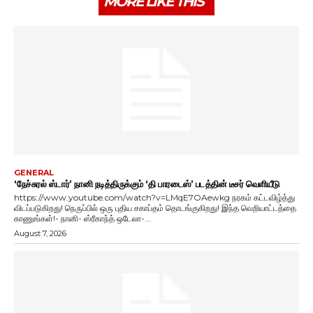
MORE LIKE THIS
GENERAL
‘நேச்சுரல் ஸ்டார்’ நானி நடித்திருக்கும் ‘தி பாரடைஸ்’ படத்தின் டீசர் வெளியீடு
https://www.youtube.com/watch?v=LMqE7OAewkg நரகம் கட்டவிழ்த்து
விடப்படுகிறது! நெருப்பில் ஒரு புதிய சகாப்தம் தொடங்குகிறது! இந்த வெறியாட்டத்தை
காணுங்கள்!- நானி- ஸ்ரீகாந்த் ஒடேலா-...
August 7, 2026