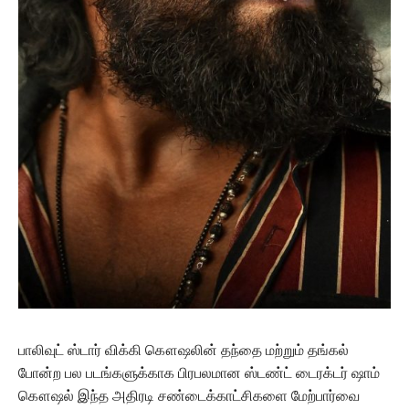
பாலிவுட் ஸ்டார் விக்கி கௌஷலின் தந்தை மற்றும் தங்கல்
போன்ற பல படங்களுக்காக பிரபலமான ஸ்டண்ட் டைரக்டர் ஷாம்
கௌஷல் இந்த அதிரடி சண்டைக்காட்சிகளை மேற்பார்வை