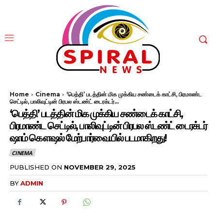
Home
Cinema
‘பெத்தி’ படத்தின் மிக முக்கிய சண்டைக் காட்சி, பிரமாண்ட
செட்டில், பாலிவுட்டின் பிரபல ஸ்டண்ட் டைரக்டர்...
‘பெத்தி’ படத்தின் மிக முக்கிய சண்டைக் காட்சி,
பிரமாண்ட செட்டில், பாலிவுட்டின் பிரபல ஸ்டண்ட் டைரக்டர்
ஷாம் கௌஷல் மேற்பார்வையில் படமாகிறது!
CINEMA
PUBLISHED ON
NOVEMBER 29, 2025
BY
ADMIN