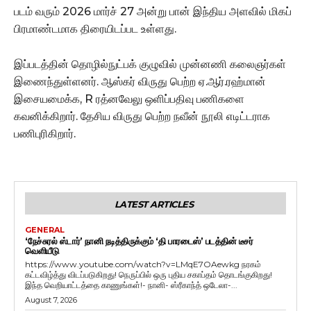
படம் வரும் 2026 மார்ச் 27 அன்று பான் இந்திய அளவில் மிகப்
பிரமாண்டமாக திரையிடப்பட உள்ளது.
இப்படத்தின் தொழில்நுட்பக் குழுவில் முன்னணி கலைஞர்கள்
இணைந்துள்ளனர். ஆஸ்கர் விருது பெற்ற ஏ.ஆர்.ரஹ்மான்
இசையமைக்க, R ரத்னவேலு ஒளிப்பதிவு பணிகளை
கவனிக்கிறார். தேசிய விருது பெற்ற நவீன் நூலி எடிட்டராக
பணிபுரிகிறார்.
LATEST ARTICLES
GENERAL
‘நேச்சுரல் ஸ்டார்’ நானி நடித்திருக்கும் ‘தி பாரடைஸ்’ படத்தின் டீசர்
வெளியீடு
https://www.youtube.com/watch?v=LMqE7OAewkg நரகம்
கட்டவிழ்த்து விடப்படுகிறது! நெருப்பில் ஒரு புதிய சகாப்தம் தொடங்குகிறது!
இந்த வெறியாட்டத்தை காணுங்கள்!- நானி- ஸ்ரீகாந்த் ஒடேலா-...
August 7, 2026