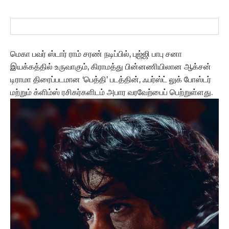
மெகா பவர் ஸ்டார் ராம் சரண் நடிப்பில், புஜ்ஜி பாபு சனா
இயக்கத்தில் உருவாகும், கிராமத்து பின்னணியிலான ஆக்சன்
டிராமா திரைப்படமான ‘பெத்தி’ படத்தின், ஃபர்ஸ்ட் லுக் போஸ்டர்
மற்றும் க்ளிம்ஸ் ரசிகர்களிடம் அபார வரவேற்பைப் பெற்றுள்ளது.