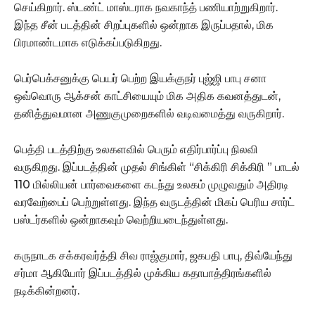
செய்கிறார். ஸ்டண்ட் மாஸ்டராக நவகாந்த் பணியாற்றுகிறார்.
இந்த சீன் படத்தின் சிறப்புகளில் ஒன்றாக இருப்பதால், மிக
பிரமாண்டமாக எடுக்கப்படுகிறது.
பெர்பெக்சனுக்கு பெயர் பெற்ற இயக்குநர் புஜ்ஜி பாபு சனா
ஒவ்வொரு ஆக்சன் காட்சியையும் மிக அதிக கவனத்துடன்,
தனித்துவமான அணுகுமுறைகளில் வடிவமைத்து வருகிறார்.
பெத்தி படத்திற்கு உலகளவில் பெரும் எதிர்பார்ப்பு நிலவி
வருகிறது. இப்படத்தின் முதல் சிங்கிள் “சிக்கிரி சிக்கிரி ” பாடல்
110 மில்லியன் பார்வைகளை கடந்து உலகம் முழுவதும் அதிரடி
வரவேற்பைப் பெற்றுள்ளது. இந்த வருடத்தின் மிகப் பெரிய சார்ட்
பஸ்டர்களில் ஒன்றாகவும் வெற்றியடைந்துள்ளது.
கருநாடக சக்கரவர்த்தி சிவ ராஜ்குமார், ஜகபதி பாபு, திவ்யேந்து
சர்மா ஆகியோர் இப்படத்தில் முக்கிய கதாபாத்திரங்களில்
நடிக்கின்றனர்.