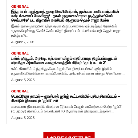
GENERAL
இந்த படம் மருத்துவத் துறை செவிலியர்கள், முன்கள பணியாளர்களின்
கஷ்டங்களைப் பேசுகிறது! -தான் முதலமைச்சராக நடித்துள்ள’செய்
செய்யாதே’ பட விழாவில் அரசியல் ஆளுமை ஹெச் ராஜா பேச்சு
இளம் தலைமுறையினருக்கு சமூக விழிப்புணர்வை ஏற்படுத்தும் நோக்கில்
உருவாகியுள்ளது ‘செய்! செய்யாதே!’ திரைப்படம். அரசியல்வாதி ஹெச். ராஜா
தமிழ்நாடு...
August 7, 2026
GENERAL
டார்க் ஹியூமர், அதிரடி, கற்பனை மற்றும் எதிர்பாராத திருப்பங்களுடன்
சர்வதேச அளவிலான கதைக்களத்தில் விரியும் ‘மூடர் கூடம் 2’
கல்ட் கிளாசிக் அந்தஸ்து கிடைக்கும் சில திரைப்படங்கள் ஒரே இரவில்
உருவாகிவிடுவதில்லை. காலப்போக்கில், புதிய ரசிகர்களை ஈர்த்து, வெளியான...
August 6, 2026
GENERAL
டொவினோ தாமஸ் – ஜான்பால் ஜார்ஜ் கூட்டணியில் புதிய திரைப்படம் –
மீண்டும் இணையும் ‘குப்பி’ டீம்!
மலையாள திரையுலகில் விமர்சன ரீதியாகப் பெரும் வரவேற்பைப் பெற்ற ‘குப்பி’
(Guppy) திரைப்படம் வெளியாகி 10 ஆண்டுகள் நிறைவடைந்துள்ள...
August 6, 2026