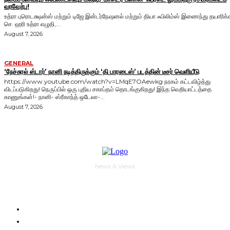
வரவேற்பு!
உத்ரா புரொடக்ஷன்ஸ் மற்றும் டிஜே இன்டர்நேஷனல் மற்றும் தியா ஃபிலிம்ஸ் இணைந்து தயாரிக்
செ. ஹரி உத்ரா எழுதி,...
August 7, 2026
GENERAL
‘நேச்சுரல் ஸ்டார்’ நானி நடித்திருக்கும் ‘தி பாரடைஸ்’ படத்தின் டீசர் வெளியீடு
https://www.youtube.com/watch?v=LMqE7OAewkg நரகம் கட்டவிழ்த்து
விடப்படுகிறது! நெருப்பில் ஒரு புதிய சகாப்தம் தொடங்குகிறது! இந்த வெறியாட்டத்தை
காணுங்கள்!- நானி- ஸ்ரீகாந்த் ஒடேலா-...
August 7, 2026
News & Views
HOME
GENERAL