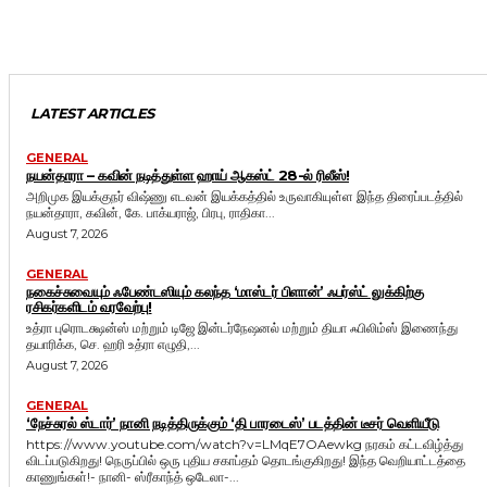
LATEST ARTICLES
GENERAL
நயன்தாரா – கவின் நடித்துள்ள ஹாய் ஆகஸ்ட் 28-ல் ரிலீஸ்!
அறிமுக இயக்குநர் விஷ்ணு எடவன் இயக்கத்தில் உருவாகியுள்ள இந்த திரைப்படத்தில்
நயன்தாரா, கவின், கே. பாக்யராஜ், பிரபு, ராதிகா...
August 7, 2026
GENERAL
நகைச்சுவையும் ஃபேண்டஸியும் கலந்த ‘மாஸ்டர் பிளான்’ ஃபர்ஸ்ட் லுக்கிற்கு
ரசிகர்களிடம் வரவேற்பு!
உத்ரா புரொடக்ஷன்ஸ் மற்றும் டிஜே இன்டர்நேஷனல் மற்றும் தியா ஃபிலிம்ஸ் இணைந்து
தயாரிக்க, செ. ஹரி உத்ரா எழுதி,...
August 7, 2026
GENERAL
‘நேச்சுரல் ஸ்டார்’ நானி நடித்திருக்கும் ‘தி பாரடைஸ்’ படத்தின் டீசர் வெளியீடு
https://www.youtube.com/watch?v=LMqE7OAewkg நரகம் கட்டவிழ்த்து
விடப்படுகிறது! நெருப்பில் ஒரு புதிய சகாப்தம் தொடங்குகிறது! இந்த வெறியாட்டத்தை
காணுங்கள்!- நானி- ஸ்ரீகாந்த் ஒடேலா-...