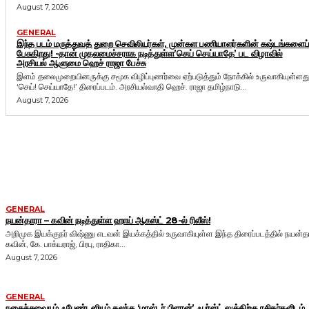
August 7, 2026
GENERAL
இந்த படம் மருத்துவத் துறை செவிலியர்கள், முன்கள பணியாளர்களின் கஷ்டங்களைப்
பேசுகிறது! -தான் முதலமைச்சராக நடித்துள்ள’செய் செய்யாதே’ பட விழாவில்
அரசியல் ஆளுமை ஹெச் ராஜா பேச்சு
இளம் தலைமுறையினருக்கு சமூக விழிப்புணர்வை ஏற்படுத்தும் நோக்கில் உருவாகியுள்ளத
‘செய்! செய்யாதே!’ திரைப்படம். அரசியல்வாதி ஹெச். ராஜா தமிழ்நாடு...
August 7, 2026
MORE LIKE THIS
GENERAL
நயன்தாரா – கவின் நடித்துள்ள ஹாய் ஆகஸ்ட் 28-ல் ரிலீஸ்!
அறிமுக இயக்குநர் விஷ்ணு எடவன் இயக்கத்தில் உருவாகியுள்ள இந்த திரைப்படத்தில் நயன்த
கவின், கே. பாக்யராஜ், பிரபு, ராதிகா...
August 7, 2026
GENERAL
நகைச்சுவையும் ஃபேண்டஸியும் கலந்த ‘மாஸ்டர் பிளான்’ ஃபர்ஸ்ட் லுக்கிற்கு ரசிகர்களிடம்