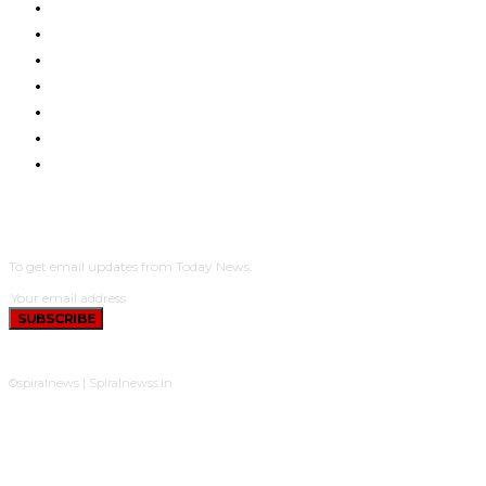
CINEMA
MOVIE REVIEW
GALLERY
HEALTH
POLITICS
SPORTS
TELEVISION
SUBSCRIBE
To get email updates from Today News.
SUBSCRIBE
©spiralnews | Spiralnewss.in