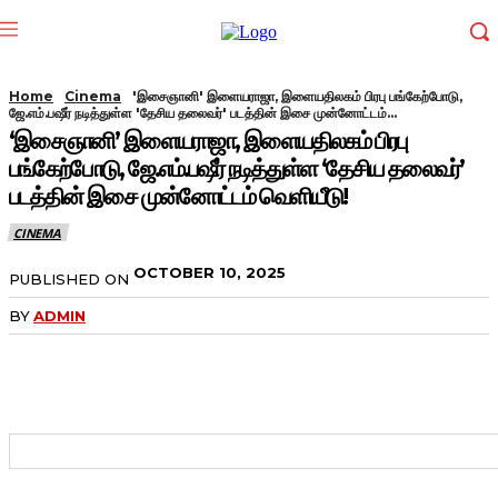
Home
Cinema
'இசைஞானி' இளையராஜா, இளையதிலகம் பிரபு பங்கேற்போடு,
ஜே.எம்.பஷீர் நடித்துள்ள 'தேசிய தலைவர்' படத்தின் இசை முன்னோட்டம்...
‘இசைஞானி’ இளையராஜா, இளையதிலகம் பிரபு
பங்கேற்போடு, ஜே.எம்.பஷீர் நடித்துள்ள ‘தேசிய தலைவர்’
படத்தின் இசை முன்னோட்டம் வெளியீடு!
CINEMA
OCTOBER 10, 2025
PUBLISHED ON
BY
ADMIN