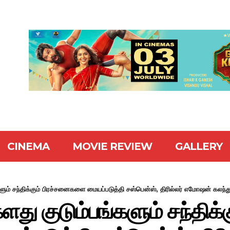
CINEMA
MOVIE REVIEW
GALLERY
ளும் சந்திக்கும் பிரச்சனைகளை மையப்படுத்தி சஸ்பென்ஸ், திரில்லர் எமோஷன் கலந்த
து குடும்பங்களும் சந்திக்க