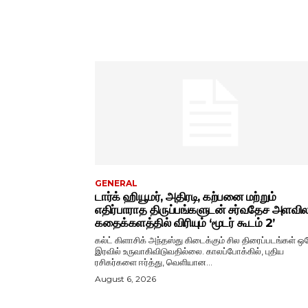
GENERAL
டார்க் ஹியூமர், அதிரடி, கற்பனை மற்றும்
எதிர்பாராத திருப்பங்களுடன் சர்வதேச அளவ
கதைக்களத்தில் விரியும் ‘மூடர் கூடம் 2’
கல்ட் கிளாசிக் அந்தஸ்து கிடைக்கும் சில திரைப்படங்கள் ஒ
இரவில் உருவாகிவிடுவதில்லை. காலப்போக்கில், புதிய
ரசிகர்களை ஈர்த்து, வெளியான...
August 6, 2026