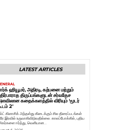
LATEST ARTICLES
ENERAL
ார்க் ஹியூமர், அதிரடி, கற்பனை மற்றும்
திர்பாராத திருப்பங்களுடன் சர்வதேச
ளவிலான கதைக்களத்தில் விரியும் ‘மூடர்
ூடம் 2’
ல்ட் கிளாசிக் அந்தஸ்து கிடைக்கும் சில திரைப்படங்கள்
ரே இரவில் உருவாகிவிடுவதில்லை. காலப்போக்கில், புதிய
சிகர்களை ஈர்த்து, வெளியான...
ugust 6, 2026