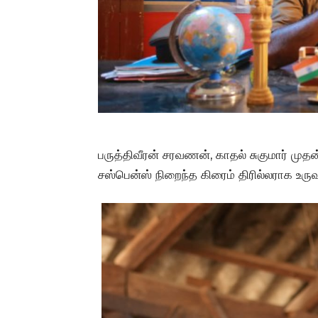
பருத்திவீரன் சரவணன், காதல் சுகுமார் முதன
சஸ்பென்ஸ் நிறைந்த கிரைம் திரில்லராக உருவ