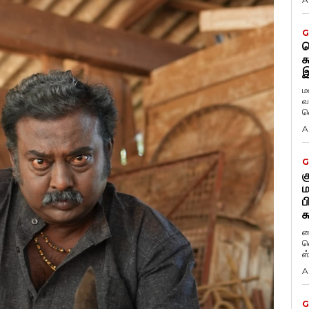
G
ட
க
இ
ம
வ
வ
A
G
க
ம
ப
க
ப
வ
ஸ
A
G