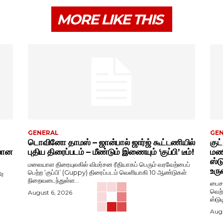
MORE LIKE THIS
GENERAL
GE
டொவினோ தாமஸ் – ஜான்பால் ஜார்ஜ் கூட்டணியில்
குட
ிலான
புதிய திரைப்படம் – மீண்டும் இணையும் ‘குப்பி’ டீம்!
மணி
ஸ்ட
மலையாள திரையுலகில் விமர்சன ரீதியாகப் பெரும் வரவேற்பைப்
உரு
பெற்ற ‘குப்பி’ (Guppy) திரைப்படம் வெளியாகி 10 ஆண்டுகள்
ரே
நிறைவடைந்துள்ள...
பைசன
வெற்
August 6, 2026
ஸ்டு
Augu