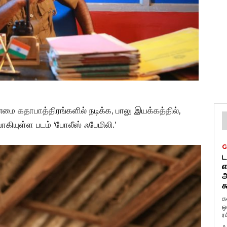
்மை கதாபாத்திரங்களில் நடிக்க, பாலு இயக்கத்தில்,
ாகியுள்ள படம் ‘போலீஸ் ஃபேமிலி.’
G
ட
எ
அ
க
க
ஒ
ர
A