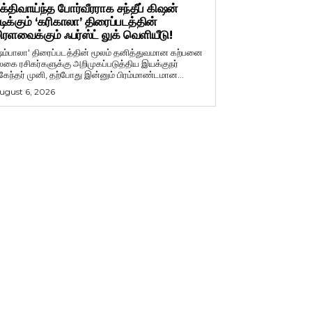
க்திவாய்ந்த போர்வீரராக சந்தீப் கிஷன்
டிக்கும் ‘கரிகாலா’ திரைப்படத்தின்
ிரளவைக்கும் ஃபர்ஸ்ட் லுக் வெளியீடு!
ஷம்பாலா' திரைப்படத்தின் மூலம் தனித்துவமான கற்பனை
லகை ரசிகர்களுக்கு அறிமுகப்படுத்திய இயக்குநர்
ுகேந்தர் முனி, தற்போது இன்னும் பிரம்மாண்டமான...
ugust 6, 2026