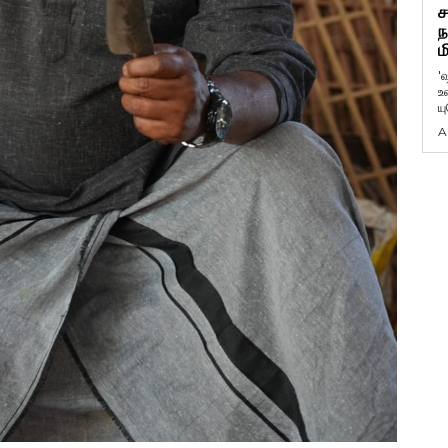
ச
ந
ம
'
உ
ய
A