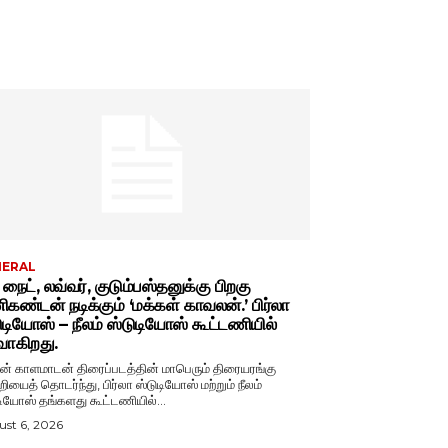
NERAL
் நைட், லவ்வர், குடும்பஸ்தனுக்கு பிறகு
கண்டன் நடிக்கும் ‘மக்கள் காவலன்.’ பிர்லா
ுடியோஸ் – நீலம் ஸ்டுடியோஸ் கூட்டணியில்
வாகிறது.
் காளமாடன் திரைப்படத்தின் மாபெரும் திரையரங்கு
றியைத் தொடர்ந்து, பிர்லா ஸ்டுடியோஸ் மற்றும் நீலம்
டியோஸ் தங்களது கூட்டணியில்...
st 6, 2026