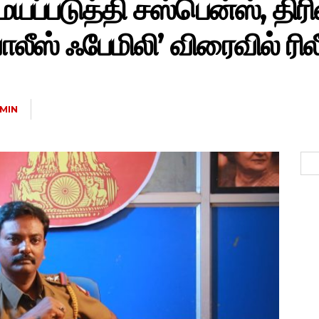
்படுத்தி சஸ்பென்ஸ், திர
ீஸ் ஃபேமிலி’ விரைவில் ரிலீ
MIN