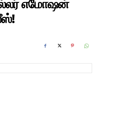
ில்லர் எமோஷன்
ஸ்!