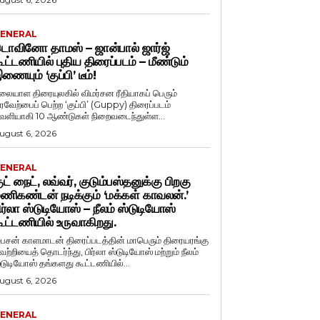
ENERAL
ொவினோ தாமஸ் – ஜான்பால் ஜார்ஜ்
ூட்டணியில் புதிய திரைப்படம் – மீண்டும்
ணையும் ‘குப்பி’ டீம்!
லையாள திரையுலகில் விமர்சன ரீதியாகப் பெரும்
ரவேற்பைப் பெற்ற ‘குப்பி’ (Guppy) திரைப்படம்
ெளியாகி 10 ஆண்டுகள் நிறைவடைந்துள்ள...
ugust 6, 2026
ENERAL
ுட் நைட், லவ்வர், குடும்பஸ்தனுக்கு பிறகு
ணிகண்டன் நடிக்கும் ‘மக்கள் காவலன்.’
ிர்லா ஸ்டுடியோஸ் – நீலம் ஸ்டுடியோஸ்
ூட்டணியில் உருவாகிறது.
ைசன் காளமாடன் திரைப்படத்தின் மாபெரும் திரையரங்கு
ெற்றியைத் தொடர்ந்து, பிர்லா ஸ்டுடியோஸ் மற்றும் நீலம்
்டுடியோஸ் தங்களது கூட்டணியில்...
ugust 6, 2026
ENERAL