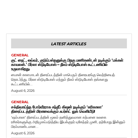
LATEST ARTICLES
GENERAL
குட் நைட், லவ்வர், குடும்பஸ்தனுக்கு பிறகு மணிகண்டன் நடிக்கும் ‘மக்கள்
காவலன்.’ பிர்லா ஸ்டுடியோஸ் – நீலம் ஸ்டுடியோஸ் கூட்டணியில்
உருவாகிறது.
பைசன் காளமாடன் திரைப்படத்தின் மாபெரும் திரையரங்கு வெற்றியைத்
தொடர்ந்து, பிர்லா ஸ்டுடியோஸ் மற்றும் நீலம் ஸ்டுடியோஸ் தங்களது
கூட்டணியில்...
August 6, 2026
GENERAL
சக்திவாய்ந்த போர்வீரராக சந்தீப் கிஷன் நடிக்கும் ‘கரிகாலா’
திரைப்படத்தின் மிரளவைக்கும் ஃபர்ஸ்ட் லுக் வெளியீடு!
'ஷம்பாலா' திரைப்படத்தின் மூலம் தனித்துவமான கற்பனை உலகை
ரசிகர்களுக்கு அறிமுகப்படுத்திய இயக்குநர் யுகேந்தர் முனி, தற்போது இன்னும்
பிரம்மாண்டமான...
August 6, 2026