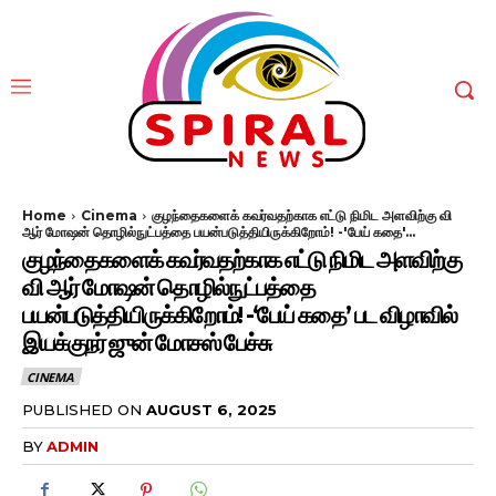
Home
Cinema
குழந்தைகளைக் கவர்வதற்காக எட்டு நிமிட அளவிற்கு வி
ஆர் மோஷன் தொழில்நுட்பத்தை பயன்படுத்தியிருக்கிறோம்! -'பேய் கதை'...
குழந்தைகளைக் கவர்வதற்காக எட்டு நிமிட அளவிற்கு
வி ஆர் மோஷன் தொழில்நுட்பத்தை
பயன்படுத்தியிருக்கிறோம்! -‘பேய் கதை’ பட விழாவில்
இயக்குநர் ஜுன் மோசஸ் பேச்சு
CINEMA
PUBLISHED ON
AUGUST 6, 2025
BY
ADMIN