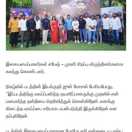
இசையமைப்பாளர்கள் சபேஷ் – முரளி சிறப்பு விருந்தினர்களாக
கலந்து கொண்டனர்.
நிகழ்வில் படத்தின் இயக்குநர் ஜுன் மோசஸ் பேசியபோது,
”இப்படத்திற்கு வாய்ப்பளித்த தயாரிப்பாளருக்கு முதலில் என்
மனமார்ந்த நன்றியை தெரிவித்துக் கொள்கிறேன். எனக்கு
கிடைத்த வாய்ப்பை சரியாக பயன்படுத்தி இருக்கிறேன் என
நம்புகிறேன்.
படத்தின் இசையமைப்பாளரான போபோ சசி என்னுடைய பால்ய