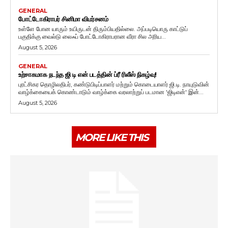
GENERAL
போட்டோகிராபர் சினிமா விமர்சனம்
உள்ளே போன யாரும் உயிருடன் திரும்பியதில்லை. அப்படியொரு காட்டுப்
பகுதிக்கு வைல்டு லைஃப் போட்டோகிராபரான வீரா சில அரிய...
August 5, 2026
GENERAL
உற்சாகமாக நடந்த ஜி டி என் படத்தின் ப்ரீ ரிலீஸ் நிகழ்வு!
புரட்சிகர தொழிலதிபர், கண்டுபிடிப்பாளர் மற்றும் கொடையாளர் ஜி.டி. நாயுடுவின்
வாழ்க்கையைக் கொண்டாடும் வாழ்க்கை வரலாற்றுப் படமான 'ஜிடிஎன்' இன்...
August 5, 2026
MORE LIKE THIS