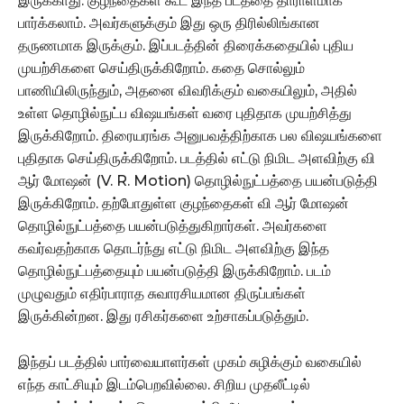
இருக்காது. குழந்தைகள் கூட இந்த படத்தை தாராளமாக
பார்க்கலாம். அவர்களுக்கும் இது ஒரு திரில்லிங்கான
தருணமாக இருக்கும். இப்படத்தின் திரைக்கதையில் புதிய
முயற்சிகளை செய்திருக்கிறோம். கதை சொல்லும்
பாணியிலிருந்தும், அதனை விவரிக்கும் வகையிலும், அதில்
உள்ள தொழில்நுட்ப விஷயங்கள் வரை புதிதாக முயற்சித்து
இருக்கிறோம். திரையரங்க அனுபவத்திற்காக பல விஷயங்களை
புதிதாக செய்திருக்கிறோம். படத்தில் எட்டு நிமிட அளவிற்கு வி
ஆர் மோஷன் (V. R. Motion) தொழில்நுட்பத்தை பயன்படுத்தி
இருக்கிறோம். தற்போதுள்ள குழந்தைகள் வி ஆர் மோஷன்
தொழில்நுட்பத்தை பயன்படுத்துகிறார்கள். அவர்களை
கவர்வதற்காக தொடர்ந்து எட்டு நிமிட அளவிற்கு இந்த
தொழில்நுட்பத்தையும் பயன்படுத்தி இருக்கிறோம். படம்
முழுவதும் எதிர்பாராத சுவாரசியமான திருப்பங்கள்
இருக்கின்றன. இது ரசிகர்களை உற்சாகப்படுத்தும்.
இந்தப் படத்தில் பார்வையாளர்கள் முகம் சுழிக்கும் வகையில்
எந்த காட்சியும் இடம்பெறவில்லை. சிறிய முதலீட்டில்