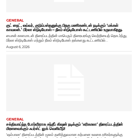
GENERAL
குட் நைட், லவ்வர், குடும்பஸ்தனுக்கு பிறகு மணிகண்டன் நடிக்கும் ‘மக்கள்
காவலன்.’ பிர்லா ஸ்டுடியோஸ் – நீலம் ஸ்டுடியோஸ் கூட்டணியில் உருவாகிறது.
பைசன் காளமாடன் திரைப்படத்தின் மாபெரும் திரையரங்கு வெற்றியைத் தொடர்ந்து,
பிர்லா ஸ்டுடியோஸ் மற்றும் நீலம் ஸ்டுடியோஸ் தங்களது கூட்டணியில்...
August 6, 2026
GENERAL
சக்திவாய்ந்த போர்வீரராக சந்தீப் கிஷன் நடிக்கும் ‘கரிகாலா’ திரைப்படத்தின்
மிரளவைக்கும் ஃபர்ஸ்ட் லுக் வெளியீடு!
'ஷம்பாலா' திரைப்படத்தின் மூலம் தனித்துவமான கற்பனை உலகை ரசிகர்களுக்கு