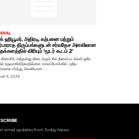
NERAL
்க் ஹியூமர், அதிரடி, கற்பனை மற்றும்
ர்பாராத திருப்பங்களுடன் சர்வதேச அளவிலான
க்களத்தில் விரியும் ‘மூடர் கூடம் 2’
் கிளாசிக் அந்தஸ்து கிடைக்கும் சில திரைப்படங்கள் ஒரே
ல் உருவாகிவிடுவதில்லை. காலப்போக்கில், புதிய
ர்களை ஈர்த்து, வெளியான...
st 6, 2026
SCRIBE
et email updates from Today News.