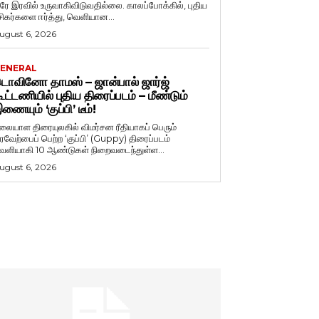
ரே இரவில் உருவாகிவிடுவதில்லை. காலப்போக்கில், புதிய
சிகர்களை ஈர்த்து, வெளியான...
ugust 6, 2026
ENERAL
ொவினோ தாமஸ் – ஜான்பால் ஜார்ஜ்
ூட்டணியில் புதிய திரைப்படம் – மீண்டும்
ணையும் ‘குப்பி’ டீம்!
லையாள திரையுலகில் விமர்சன ரீதியாகப் பெரும்
ரவேற்பைப் பெற்ற ‘குப்பி’ (Guppy) திரைப்படம்
ெளியாகி 10 ஆண்டுகள் நிறைவடைந்துள்ள...
ugust 6, 2026