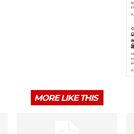
ஒ
ர
A
G
ட
க
இ
ம
வ
வ
A
MORE LIKE THIS