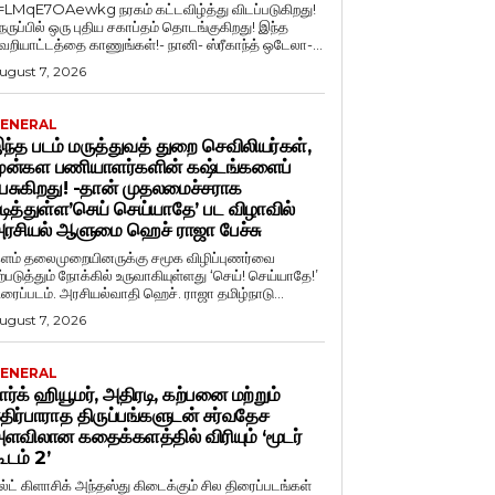
=LMqE7OAewkg நரகம் கட்டவிழ்த்து விடப்படுகிறது!
ெருப்பில் ஒரு புதிய சகாப்தம் தொடங்குகிறது! இந்த
ெறியாட்டத்தை காணுங்கள்!- நானி- ஸ்ரீகாந்த் ஒடேலா-...
ugust 7, 2026
ENERAL
ந்த படம் மருத்துவத் துறை செவிலியர்கள்,
ுன்கள பணியாளர்களின் கஷ்டங்களைப்
ேசுகிறது! -தான் முதலமைச்சராக
டித்துள்ள’செய் செய்யாதே’ பட விழாவில்
ரசியல் ஆளுமை ஹெச் ராஜா பேச்சு
ளம் தலைமுறையினருக்கு சமூக விழிப்புணர்வை
ற்படுத்தும் நோக்கில் உருவாகியுள்ளது ‘செய்! செய்யாதே!’
ிரைப்படம். அரசியல்வாதி ஹெச். ராஜா தமிழ்நாடு...
ugust 7, 2026
ENERAL
ார்க் ஹியூமர், அதிரடி, கற்பனை மற்றும்
திர்பாராத திருப்பங்களுடன் சர்வதேச
ளவிலான கதைக்களத்தில் விரியும் ‘மூடர்
ூடம் 2’
ல்ட் கிளாசிக் அந்தஸ்து கிடைக்கும் சில திரைப்படங்கள்