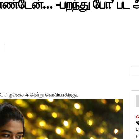
ண்டேன்… -பறந்து போ’ பட அன
து போ’ ஜூலை 4 அன்று வெளியாகிறது.
G
‘
ப
h