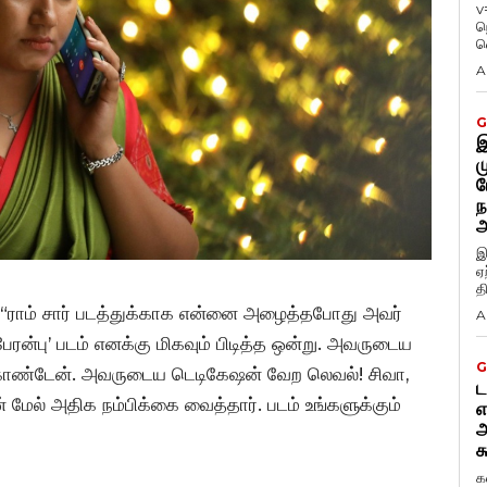
v
ந
வ
A
G
இ
ம
ப
ந
அ
இ
ஏ
த
, “ராம் சார் படத்துக்காக என்னை அழைத்தபோது அவர்
A
ன்பு’ படம் எனக்கு மிகவும் பிடித்த ஒன்று. அவருடைய
G
 கொண்டேன். அவருடைய டெடிகேஷன் வேற லெவல்! சிவா,
ட
என் மேல் அதிக நம்பிக்கை வைத்தார். படம் உங்களுக்கும்
எ
அ
க
க