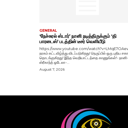
GENERAL
‘நேச்சுரல் ஸ்டார்’ நானி நடித்திருக்கும் ‘தி
பாரடைஸ்’ படத்தின் டீசர் வெளியீடு
https://www.youtube.com/watch?v=LMqE7OAe
நரகம் கட்டவிழ்த்து விடப்படுகிறது! நெருப்பில் ஒரு புதிய சகா
தொடங்குகிறது! இந்த வெறியாட்டத்தை காணுங்கள்!- நானி
ஸ்ரீகாந்த் ஒடேலா-...
August 7, 2026