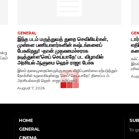
GENERAL
GE
இந்த படம் மருத்துவத் துறை செவிலியர்கள்,
டார
முன்கள பணியாளர்களின் கஷ்டங்களைப்
எதி
பேசுகிறது! -தான் முதலமைச்சராக
கதை
wkg
நடித்துள்ள’செய் செய்யாதே’ பட விழாவில்
ப்தம்
கல்ட
அரசியல் ஆளுமை ஹெச் ராஜா பேச்சு
-
இரவி
ரசிக
இளம் தலைமுறையினருக்கு சமூக விழிப்புணர்வை ஏற்படுத்தும்
நோக்கில் உருவாகியுள்ளது ‘செய்! செய்யாதே!’ திரைப்படம்.
Augu
அரசியல்வாதி ஹெச். ராஜா தமிழ்நாடு...
August 7, 2026
SUB
HOME
GENERAL
To g
CINEMA