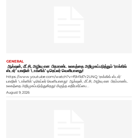
GENERAL
ஆக்‌ஷன், மீட்சி, அழிவு என பிரமாண்ட உலகத்தை அறிமுகப்படுத்தும் ‘ராக்கிங்
ஸ்டார்’ யாஷின் ‘டாக்ஸிக்’ டிரெய்லர் வெளியானது!
https://www.youtube.com/watch?v=f5M1d7r2UNQ ‘ராக்கிங் ஸ்டார்’
யாஷின் ‘டாக்ஸிக்’ டிரெய்லர் வெளியானது! ஆக்‌ஷன், மீட்சி, அழிவு என பிரம்மாண்ட
உலகத்தை அறிமுகப்படுத்துகிறது! மிகுந்த எதிர்பார்ப்பை...
August 9, 2026