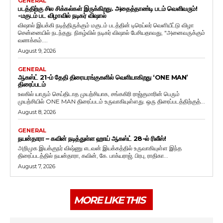
GENERAL
படத்திற்கு சில சிக்கல்கள் இருக்கிறது. அதைத்தாண்டி படம் வெளிவரும்!
-மகுடம் பட விழாவில் நடிகர் விஷால்
விஷால் இயக்கி நடித்திருக்கும் மகுடம் படத்தின் டிரெய்லர் வெளியீட்டு விழா
சென்னையில் நடந்தது. நிகழ்வில் நடிகர் விஷால் பேசியதாவது, "அனைவருக்கும்
வணக்கம்....
August 9, 2026
GENERAL
ஆகஸ்ட் 21-ம் தேதி திரையரங்குகளில் வெளியாகிறது ‘ONE MAN’
திரைப்படம்
உலகில் யாரும் செய்திடாத முயற்சியாக, சங்ககிரி ராஜ்குமாரின் பெரும்
முயற்சியில் ONE MAN திரைப்படம் உருவாகியுள்ளது. ஒரு திரைப்படத்திற்குத்...
August 8, 2026
GENERAL
நயன்தாரா – கவின் நடித்துள்ள ஹாய் ஆகஸ்ட் 28-ல் ரிலீஸ்!
அறிமுக இயக்குநர் விஷ்ணு எடவன் இயக்கத்தில் உருவாகியுள்ள இந்த
திரைப்படத்தில் நயன்தாரா, கவின், கே. பாக்யராஜ், பிரபு, ராதிகா...
August 7, 2026
MORE LIKE THIS