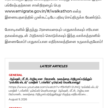
பங்கேற்பதற்கான சான்றிதழைப் பெற
www.emigrate.gov.in/#/walkathon என்ற
இணையதளத்தில் முன்கூட்டியே பதிவு செய்திருக்க வேண்டும்.
மோசடிகளில் இருந்து அனைவரையும் பாதுகாக்கவும் சரியான
தகவல்களுடன் அதிகாரம் கொடுக்கவும் இந்த வாக்கத்தானில்
இணைவோம்! பாதுகாப்பான எதிர்காலத்தினை உருவாக்குவோம்!
LATEST ARTICLES
GENERAL
ஆக்‌ஷன், மீட்சி, அழிவு என பிரமாண்ட உலகத்தை அறிமுகப்படுத்தும்
‘ராக்கிங் ஸ்டார்’ யாஷின் ‘டாக்ஸிக்’ டிரெய்லர் வெளியானது!
https://www.youtube.com/watch?v=f5M1d7r2UNQ ‘ராக்கிங் ஸ்டார்’
யாஷின் ‘டாக்ஸிக்’ டிரெய்லர் வெளியானது! ஆக்‌ஷன், மீட்சி, அழிவு என
பிரம்மாண்ட உலகத்தை அறிமுகப்படுத்துகிறது! மிகுந்த எதிர்பார்ப்பை...
August 9, 2026