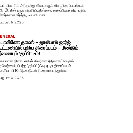
ல்ட் கிளாசிக் அந்தஸ்து கிடைக்கும் சில திரைப்படங்கள்
ரே இரவில் உருவாகிவிடுவதில்லை. காலப்போக்கில், புதிய
சிகர்களை ஈர்த்து, வெளியான...
ugust 6, 2026
ENERAL
ொவினோ தாமஸ் – ஜான்பால் ஜார்ஜ்
ூட்டணியில் புதிய திரைப்படம் – மீண்டும்
ணையும் ‘குப்பி’ டீம்!
லையாள திரையுலகில் விமர்சன ரீதியாகப் பெரும்
ரவேற்பைப் பெற்ற ‘குப்பி’ (Guppy) திரைப்படம்
ெளியாகி 10 ஆண்டுகள் நிறைவடைந்துள்ள...
ugust 6, 2026