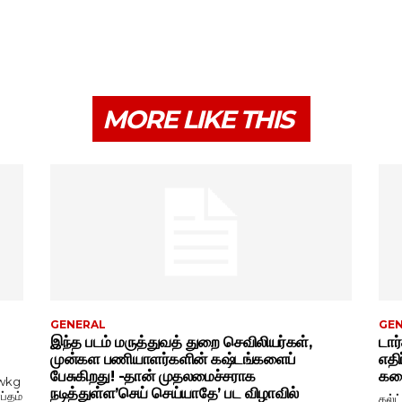
MORE LIKE THIS
GENERAL
GE
இந்த படம் மருத்துவத் துறை செவிலியர்கள்,
டார
முன்கள பணியாளர்களின் கஷ்டங்களைப்
எதி
பேசுகிறது! -தான் முதலமைச்சராக
கதை
wkg
நடித்துள்ள’செய் செய்யாதே’ பட விழாவில்
ப்தம்
கல்ட