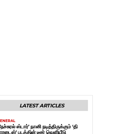
LATEST ARTICLES
ENERAL
நேச்சுரல் ஸ்டார்’ நானி நடித்திருக்கும் ‘தி
ாரடைஸ்’ படத்தின் டீசர் வெளியீடு