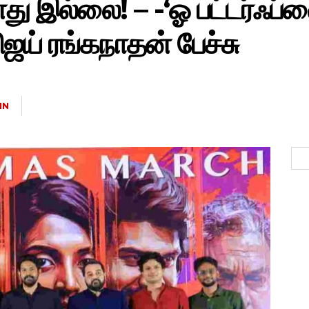
 இல்லை! – -‘ஓ பட்டர்ஃப்ளை
விஜய் ரங்கநாதன் பேச்சு
IN