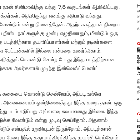
h
் நான் சினிமாவிற்கு வந்து 7,8 வருடங்கள் ஆகிவிட்டது.
v
க்தர்கள். அதிலிருந்து எனக்கு ஈடுபாடு வந்தது.
ந
வ
ேண்டும் என்று நினைத்தேன். அதற்காகத்தான் நிறைய
A
ண்ட நாட்களுக்கு முன்பு எழுதினாலும், மீண்டும் ஒரு
படத்திற்காக தயாரிப்பாளர்கள் மற்றும் நடிகர்களை
G
இ
ள பேட்டன்களில் இல்லை என்பதை உணர்ந்தோம்.
ம
டுத்துக் கொண்டு சென்ற போது இந்த படத்திற்கான
ப
ந
ற்காக அவர்களால் முடிந்த இன்வெஸ்ட்மெண்ட்
அ
இ
ஏ
த
ந்த கதையை கொண்டு சென்றோம், அப்படி உள்ளே
A
கள். அனைவரையும் ஒன்றிணைத்தது இந்த கதை தான். ஒரு
ு படம் எடுப்பது அவ்வளவு சுலபமானது இல்லை. இந்த
G
எடுக்க வேண்டும் என்று முடிவு செய்தோம். அதனால்
ட
எ
ும் என்பதில் உறுதியுடன் இருந்தோம். அப்படித்தான்
அ
றைய பேரை இந்த கதாபாத்திரத்திற்கு முயற்சி செய்தோம்.
க