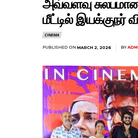
அவ்வளவு சுலபமானது
மீட்டில் இயக்குநர் 
CINEMA
PUBLISHED ON
BY
ADM
MARCH 2, 2026