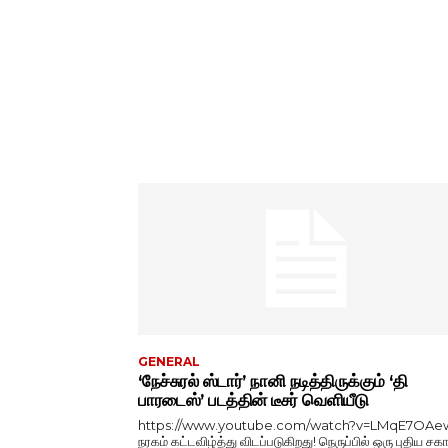
GENERAL
‘நேச்சுரல் ஸ்டார்’ நானி நடித்திருக்கும் ‘தி
பாரடைஸ்’ படத்தின் டீசர் வெளியீடு
https://www.youtube.com/watch?v=LMqE7OAe
நரகம் கட்டவிழ்த்து விடப்படுகிறது! நெருப்பில் ஒரு புதிய சகா