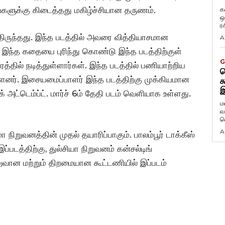
்களுக்கு கிடைத்தது மகிழ்ச்சியான தருணம்.
க
ஒ
ர
ித்திருந்தது. இந்த படத்தில் அவரை வித்தியாசமான
A
ியா இந்த கதையை புரிந்து கொண்டு இந்த படத்திற்குள்
G
த்தில் நடித்துள்ளார்கள். இந்த படத்தில் பணியாற்றிய
ட
னர். இசையமைப்பாளர் இந்த படத்திற்கு முக்கியமான
க
இ
் அட்டெம்ப்ட். மார்ச் 6ம் தேதி படம் வெளியாக உள்ளது.
ம
வ
வ
A
 நிறுவனத்தின் முதல் தயாரிப்பாகும். பாலம்பூர் டாக்கீஸ்
்படத்திற்கு, துல்சியா நிறுவனம் கன்சல்டிங்
ுவான மற்றும் திறமையான கூட்டணியில் இப்படம்