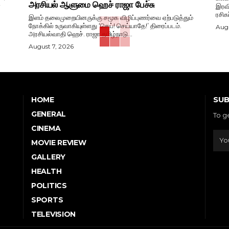
அரசியல் ஆளுமை ஹெச் ராஜா பேச்சு
-
இரவி
ரசிக
இளம் தலைமுறையினருக்கு சமூக விழிப்புணர்வை ஏற்படுத்தும்
நோக்கில் உருவாகியுள்ளது ‘செய்! செய்யாதே!’ திரைப்படம்.
Augu
அரசியல்வாதி ஹெச். ராஜா தமிழ்நாடு...
August 7, 2026
SUB
HOME
GENERAL
To g
CINEMA
MOVIE REVIEW
GALLERY
HEALTH
POLITICS
SPORTS
TELEVISION