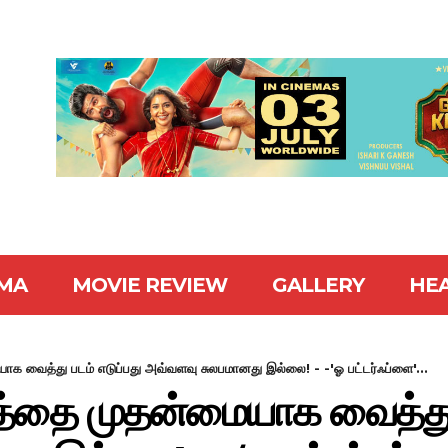
MA
MOVIE REVIEW
GALLERY
HE
க வைத்து படம் எடுப்பது அவ்வளவு சுலபமானது இல்லை! - -'ஓ பட்டர்ஃப்ளை'...
்தை முதன்மையாக வைத்து ப