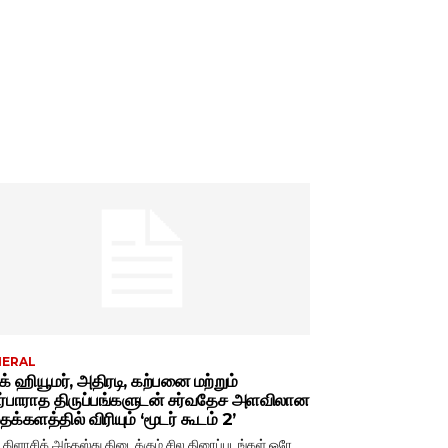
NERAL
்க் ஹியூமர், அதிரடி, கற்பனை மற்றும்
ர்பாராத திருப்பங்களுடன் சர்வதேச அளவிலான
க்களத்தில் விரியும் ‘மூடர் கூடம் 2’
் கிளாசிக் அந்தஸ்து கிடைக்கும் சில திரைப்படங்கள் ஒரே