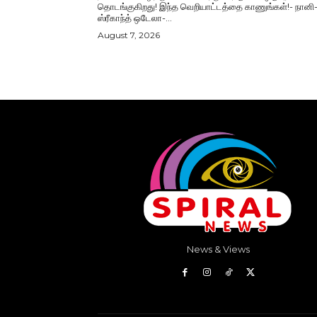
தொடங்குகிறது! இந்த வெறியாட்டத்தை காணுங்கள்!- நானி
ஸ்ரீகாந்த் ஒடேலா-...
August 7, 2026
News & Views