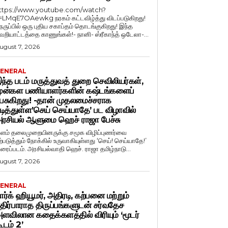
ttps://www.youtube.com/watch?
=LMqE7OAewkg நரகம் கட்டவிழ்த்து விடப்படுகிறது!
ெருப்பில் ஒரு புதிய சகாப்தம் தொடங்குகிறது! இந்த
ெறியாட்டத்தை காணுங்கள்!- நானி- ஸ்ரீகாந்த் ஒடேலா-...
ugust 7, 2026
ENERAL
ந்த படம் மருத்துவத் துறை செவிலியர்கள்,
ுன்கள பணியாளர்களின் கஷ்டங்களைப்
ேசுகிறது! -தான் முதலமைச்சராக
டித்துள்ள’செய் செய்யாதே’ பட விழாவில்
ரசியல் ஆளுமை ஹெச் ராஜா பேச்சு
ளம் தலைமுறையினருக்கு சமூக விழிப்புணர்வை
ற்படுத்தும் நோக்கில் உருவாகியுள்ளது ‘செய்! செய்யாதே!’
ிரைப்படம். அரசியல்வாதி ஹெச். ராஜா தமிழ்நாடு...
ugust 7, 2026
ENERAL
ார்க் ஹியூமர், அதிரடி, கற்பனை மற்றும்
திர்பாராத திருப்பங்களுடன் சர்வதேச
ளவிலான கதைக்களத்தில் விரியும் ‘மூடர்
ூடம் 2’