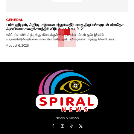
GENERAL
டார்க் ஹியூமர், அதிரடி, கற்பனை மற்றும் எதிர்பாராத திருப்பங்களுடன் சர்வதேச
அளவிலான கதைக்களத்தில் விரியும் ‘மூடர் கூடம் 2’
கல்ட் கிளாசிக் அந்தஸ்து கிடைக்கும் சில திரைப்படங்கள் ஒரே இரவில்
உருவாகிவிடுவதில்லை. காலப்போக்கில், புதிய ரசிகர்களை ஈர்த்து, வெளியான...
August 6, 2026
News & Views