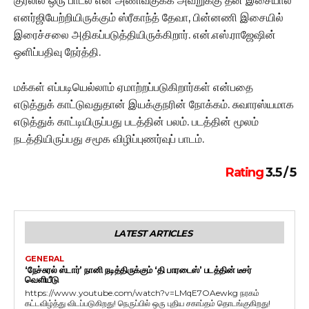
குரலில் ஒரு பாடல் என அணிவகுக்க அவறுக்கு தன் இசையால்
எனர்ஜியேற்றியிருக்கும் ஸ்ரீகாந்த் தேவா, பின்னணி இசையில்
இரைச்சலை அதிகப்படுத்தியிருக்கிறார். என்.எஸ்.ராஜேஷின்
ஒளிப்பதிவு நேர்த்தி.
மக்கள் எப்படியெல்லாம் ஏமாற்றப்படுகிறார்கள் என்பதை
எடுத்துக் காட்டுவதுதான் இயக்குநரின் நோக்கம். சுவாரஸ்யமாக
எடுத்துக் காட்டியிருப்பது படத்தின் பலம். படத்தின் மூலம்
நடத்தியிருப்பது சமூக விழிப்புணர்வுப் பாடம்.
Rating
3.5 / 5
LATEST ARTICLES
GENERAL
‘நேச்சுரல் ஸ்டார்’ நானி நடித்திருக்கும் ‘தி பாரடைஸ்’ படத்தின் டீசர்
வெளியீடு
https://www.youtube.com/watch?v=LMqE7OAewkg நரகம்
கட்டவிழ்த்து விடப்படுகிறது! நெருப்பில் ஒரு புதிய சகாப்தம் தொடங்குகிறது!