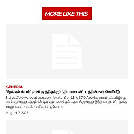
MORE LIKE THIS
GENERAL
‘நேச்சுரல் ஸ்டார்’ நானி நடித்திருக்கும் ‘தி பாரடைஸ்’ படத்தின் டீசர் வெளியீடு
https://www.youtube.com/watch?v=LMqE7OAewkg நரகம் கட்டவிழ்த்து
விடப்படுகிறது! நெருப்பில் ஒரு புதிய சகாப்தம் தொடங்குகிறது! இந்த வெறியாட்டத்தை
காணுங்கள்!- நானி- ஸ்ரீகாந்த் ஒடேலா-...
August 7, 2026