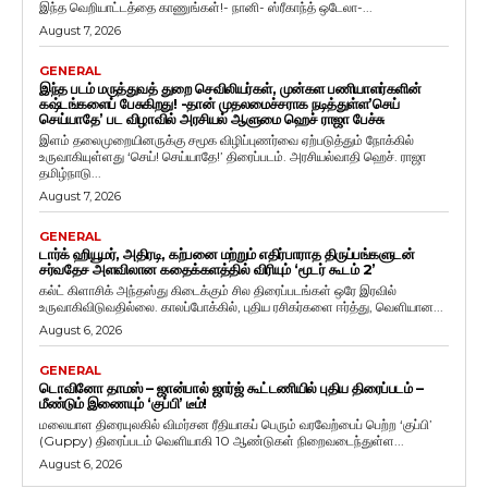
இந்த வெறியாட்டத்தை காணுங்கள்!- நானி- ஸ்ரீகாந்த் ஒடேலா-...
August 7, 2026
GENERAL
இந்த படம் மருத்துவத் துறை செவிலியர்கள், முன்கள பணியாளர்களின்
கஷ்டங்களைப் பேசுகிறது! -தான் முதலமைச்சராக நடித்துள்ள’செய்
செய்யாதே’ பட விழாவில் அரசியல் ஆளுமை ஹெச் ராஜா பேச்சு
இளம் தலைமுறையினருக்கு சமூக விழிப்புணர்வை ஏற்படுத்தும் நோக்கில்
உருவாகியுள்ளது ‘செய்! செய்யாதே!’ திரைப்படம். அரசியல்வாதி ஹெச். ராஜா
தமிழ்நாடு...
August 7, 2026
GENERAL
டார்க் ஹியூமர், அதிரடி, கற்பனை மற்றும் எதிர்பாராத திருப்பங்களுடன்
சர்வதேச அளவிலான கதைக்களத்தில் விரியும் ‘மூடர் கூடம் 2’
கல்ட் கிளாசிக் அந்தஸ்து கிடைக்கும் சில திரைப்படங்கள் ஒரே இரவில்
உருவாகிவிடுவதில்லை. காலப்போக்கில், புதிய ரசிகர்களை ஈர்த்து, வெளியான...
August 6, 2026
GENERAL
டொவினோ தாமஸ் – ஜான்பால் ஜார்ஜ் கூட்டணியில் புதிய திரைப்படம் –
மீண்டும் இணையும் ‘குப்பி’ டீம்!
மலையாள திரையுலகில் விமர்சன ரீதியாகப் பெரும் வரவேற்பைப் பெற்ற ‘குப்பி’
(Guppy) திரைப்படம் வெளியாகி 10 ஆண்டுகள் நிறைவடைந்துள்ள...
August 6, 2026