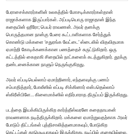
பேராசைக்காரர்களின் உலகத்தில் மோசடிக்காரர்கள்தான்
ராஜாக்களாக இருப்பார்கள். அப்படியொரு ராஜாதான் இந்த
கதையின் ஹீரோ; பெயர் ராவணன். அவர் தனக்கு
பொருத்தமான நான்கு பேரை கூட்டாளிகளாக சேர்த்துக்
கொண்டு மக்களை ‘சதுரங்க வேட்டை’ ஸ்டைலில் விதவிதமாக
ஏமாற்றி கோடிக்கணக்கான பணத்தைச் சுருட்டுகிறார். ஒரு
கட்டத்தில் கைதாகி சிறையில் நாட்களைக் கடத்துகிறார். தூக்கு
தண்டனைக்கான நாளும் நெருங்குகிறது.
அவர் எப்படியெல்லாம் ஏமாற்றினார், எந்தளவுக்கு பணம்
சம்பாதித்தார், போலீஸில் எப்படி சிக்கினார் என்பதெல்லாம்
ஸ்கிரீன்பிளே… கிளைமாக்ஸில் எதிர்பாராத திருப்பம் இருக்கிறது.
படத்தை இயக்கியிருக்கிற கார்த்தீஸ்வரனே கதைநாயகன்
ராவணனாக நடித்திருக்கிறார். மக்களை ஏமாற்றுவதற்காக அவர்
போடும் திட்டங்கள் புத்திசாலித்தனமாகவும், போடுகிற
கெட்டப்கள் காமெடியாகவும் இருக்கிறது. நடிப்பில் குறையில்லை.