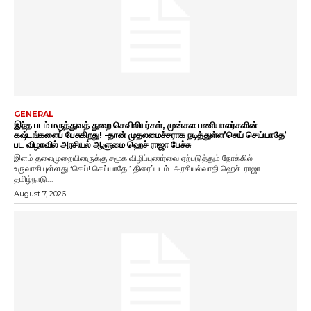
GENERAL
இந்த படம் மருத்துவத் துறை செவிலியர்கள், முன்கள பணியாளர்களின்
கஷ்டங்களைப் பேசுகிறது! -தான் முதலமைச்சராக நடித்துள்ள’செய் செய்யாதே’
பட விழாவில் அரசியல் ஆளுமை ஹெச் ராஜா பேச்சு
இளம் தலைமுறையினருக்கு சமூக விழிப்புணர்வை ஏற்படுத்தும் நோக்கில்
உருவாகியுள்ளது ‘செய்! செய்யாதே!’ திரைப்படம். அரசியல்வாதி ஹெச். ராஜா
தமிழ்நாடு...
August 7, 2026