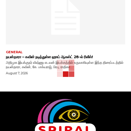
GENERAL
நயன்தாரா – கவின் நடித்துள்ள ஹாய் ஆகஸ்ட் 28-ல் ரிலீஸ்!
அறிமுக இயக்குநர் விஷ்ணு எடவன் இயக்கத்தில் உருவாகியுள்ள இந்த திரைப்படத்தில்
நயன்தாரா, கவின், கே. பாக்யராஜ், பிரபு, ராதிகா...
August 7, 2026