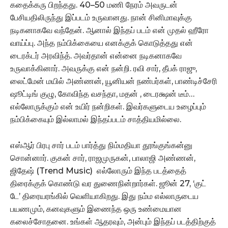
கதைக்கரு பிறந்தது. 40–50 மணி நேரம் அவருடன்
பேசியதிலிருந்து இப்படம் உருவானது. நான் சினிமாவுக்கு
நடிகனாகவே வந்தேன். ஆனால் இந்தப் படம் என் முதல் ஹீரோ
வாய்ப்பு. அந்த நம்பிக்கையை எனக்குக் கொடுத்தது என்
டைரக்டர் அரவிந்த். அவர்தான் என்னை நடிகனாகவே
உருவாக்கினார். அவருக்கு என் நன்றி. ரவி சார், தீபக் ராஜு,
லைட்மேன் மயில் அண்ணன், யூனியன் நண்பர்கள், பாண்டிச்சேரி
ஷூட்டிங் குழு, கோவிந்த வசந்தா, மதன் , டைரக்ஷன் டீம்…
எல்லோருக்கும் என் உயிர் நன்றிகள். இவர்களுடைய உழைப்பும்
நம்பிக்கையும் இல்லாமல் இந்தப்படம் சாத்தியமில்லை.
எஸ்ஆர் பிரபு சார் படம் பார்த்து நிம்மதியா தூங்குங்கன்னு
சொன்னார். குகன் சார், ராஜமுருகன், பாலாஜி அண்ணன்,
ஜிதேஷ் (Trend Music) எல்லோரும் இந்த படத்தைத்
திரைக்குக் கொண்டு வர துணைநின்றார்கள். ஜூன் 27, ‘குட்
டே’ திரையரங்கில் வெளியாகிறது. இது நம்ம எல்லாருடைய
பயணமும், கனவுகளும் இணைந்த ஒரு உண்மையான
கலைச்சோதனை. உங்கள் ஆதரவும், அன்பும் இந்தப் படத்திற்குத்