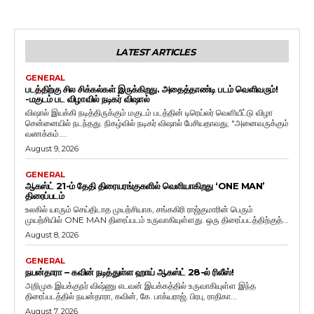
LATEST ARTICLES
GENERAL
படத்திற்கு சில சிக்கல்கள் இருக்கிறது. அதைத்தாண்டி படம் வெளிவரும்!
-மகுடம் பட விழாவில் நடிகர் விஷால்
விஷால் இயக்கி நடித்திருக்கும் மகுடம் படத்தின் டிரெய்லர் வெளியீட்டு விழா
சென்னையில் நடந்தது. நிகழ்வில் நடிகர் விஷால் பேசியதாவது, "அனைவருக்கும்
வணக்கம்....
August 9, 2026
GENERAL
ஆகஸ்ட் 21-ம் தேதி திரையரங்குகளில் வெளியாகிறது ‘ONE MAN’
திரைப்படம்
உலகில் யாரும் செய்திடாத முயற்சியாக, சங்ககிரி ராஜ்குமாரின் பெரும்
முயற்சியில் ONE MAN திரைப்படம் உருவாகியுள்ளது. ஒரு திரைப்படத்திற்குத்...
August 8, 2026
GENERAL
நயன்தாரா – கவின் நடித்துள்ள ஹாய் ஆகஸ்ட் 28-ல் ரிலீஸ்!
அறிமுக இயக்குநர் விஷ்ணு எடவன் இயக்கத்தில் உருவாகியுள்ள இந்த
திரைப்படத்தில் நயன்தாரா, கவின், கே. பாக்யராஜ், பிரபு, ராதிகா...
August 7, 2026