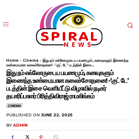
Home
Cinema
இது நம் எல்லோருடைய பயணமும், கனவுகளும் இணைந்த
உண்மையான கலைச்சோதனை! -'குட் டே' படத்தின் இசை...
இது நம் எல்லோருடைய பயணமும், கனவுகளும்
இணைந்த உண்மையான கலைச்சோதனை! -‘குட் டே’
படத்தின் இசை வெளியீட்டு விழாவில் நடிகர்
தயாரிப்பாளர் பிரித்திவிராஜ் ராமலிங்கம்
CINEMA
PUBLISHED ON
JUNE 22, 2025
BY
ADMIN