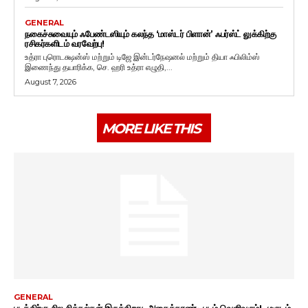
GENERAL
நகைச்சுவையும் ஃபேண்டஸியும் கலந்த ‘மாஸ்டர் பிளான்’ ஃபர்ஸ்ட் லுக்கிற்கு
ரசிகர்களிடம் வரவேற்பு!
உத்ரா புரொடக்ஷன்ஸ் மற்றும் டிஜே இன்டர்நேஷனல் மற்றும் தியா ஃபிலிம்ஸ்
இணைந்து தயாரிக்க, செ. ஹரி உத்ரா எழுதி,...
August 7, 2026
MORE LIKE THIS
GENERAL
படத்திற்கு சில சிக்கல்கள் இருக்கிறது. அதைத்தாண்டி படம் வெளிவரும்! -மகுடம்