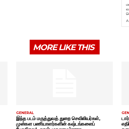
ம
வ
வ
A
MORE LIKE THIS
GENERAL
GE
இந்த படம் மருத்துவத் துறை செவிலியர்கள்,
டார
முன்கள பணியாளர்களின் கஷ்டங்களைப்
எதி