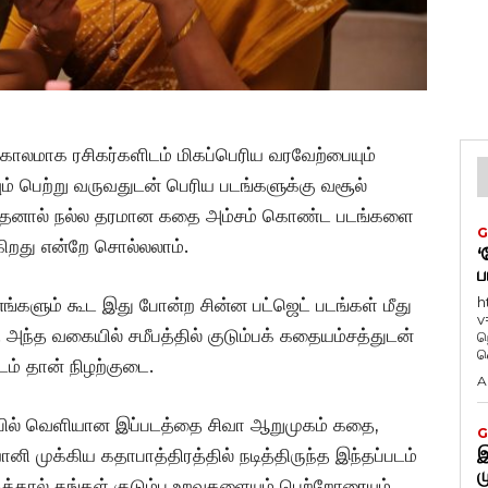
மீபகாலமாக ரசிகர்களிடம் மிகப்பெரிய வரவேற்பையும்
ும் பெற்று வருவதுடன் பெரிய படங்களுக்கு வசூல்
ன. இதனால் நல்ல தரமான கதை அம்சம் கொண்ட படங்களை
G
கிறது என்றே சொல்லலாம்.
‘
ப
h
ங்களும் கூட இது போன்ற சின்ன பட்ஜெட் படங்கள் மீது
v
. அந்த வகையில் சமீபத்தில் குடும்பக் கதையம்சத்துடன்
ந
வ
ம் தான் நிழற்குடை.
A
ிப்பில் வெளியான இப்படத்தை சிவா ஆறுமுகம் கதை,
G
இ
ி முக்கிய கதாபாத்திரத்தில் நடித்திருந்த இந்தப்படம்
ம
ால் தங்கள் குடும்ப உறவுகளையும் பெற்றோரையும்