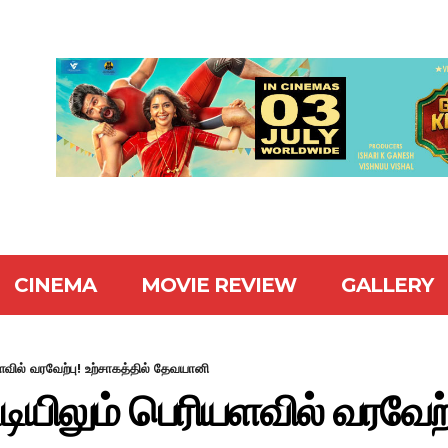
CINEMA
MOVIE REVIEW
GALLERY
யளவில் வரவேற்பு! உற்சாகத்தில் தேவயானி
ிடியிலும் பெரியளவில் வரவேற்ப