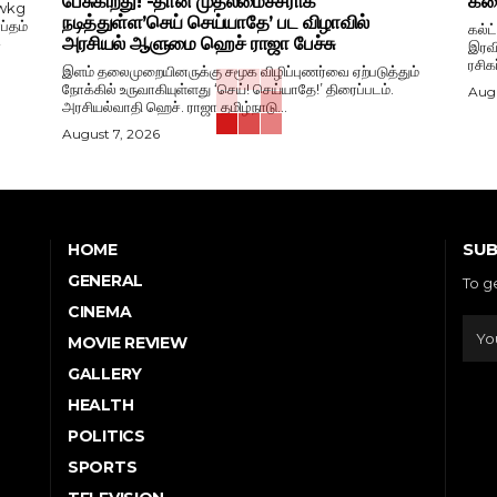
பேசுகிறது! -தான் முதலமைச்சராக
கதை
wkg
நடித்துள்ள’செய் செய்யாதே’ பட விழாவில்
ப்தம்
கல்ட
அரசியல் ஆளுமை ஹெச் ராஜா பேச்சு
-
இரவி
ரசிக
இளம் தலைமுறையினருக்கு சமூக விழிப்புணர்வை ஏற்படுத்தும்
நோக்கில் உருவாகியுள்ளது ‘செய்! செய்யாதே!’ திரைப்படம்.
Augu
அரசியல்வாதி ஹெச். ராஜா தமிழ்நாடு...
August 7, 2026
SUB
HOME
GENERAL
To g
CINEMA
MOVIE REVIEW
GALLERY
HEALTH
POLITICS
SPORTS