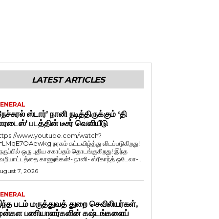
LATEST ARTICLES
ENERAL
நேச்சுரல் ஸ்டார்’ நானி நடித்திருக்கும் ‘தி
ாரடைஸ்’ படத்தின் டீசர் வெளியீடு
ttps://www.youtube.com/watch?
=LMqE7OAewkg நரகம் கட்டவிழ்த்து விடப்படுகிறது!
ெருப்பில் ஒரு புதிய சகாப்தம் தொடங்குகிறது! இந்த
ெறியாட்டத்தை காணுங்கள்!- நானி- ஸ்ரீகாந்த் ஒடேலா-...
ugust 7, 2026
ENERAL
ந்த படம் மருத்துவத் துறை செவிலியர்கள்,
ுன்கள பணியாளர்களின் கஷ்டங்களைப்