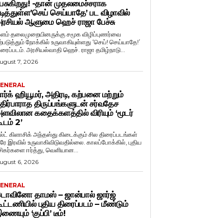
ேசுகிறது! -தான் முதலமைச்சராக
டித்துள்ள’செய் செய்யாதே’ பட விழாவில்
ரசியல் ஆளுமை ஹெச் ராஜா பேச்சு
ளம் தலைமுறையினருக்கு சமூக விழிப்புணர்வை
ற்படுத்தும் நோக்கில் உருவாகியுள்ளது ‘செய்! செய்யாதே!’
ிரைப்படம். அரசியல்வாதி ஹெச். ராஜா தமிழ்நாடு...
ugust 7, 2026
ENERAL
ார்க் ஹியூமர், அதிரடி, கற்பனை மற்றும்
திர்பாராத திருப்பங்களுடன் சர்வதேச
ளவிலான கதைக்களத்தில் விரியும் ‘மூடர்
ூடம் 2’
ல்ட் கிளாசிக் அந்தஸ்து கிடைக்கும் சில திரைப்படங்கள்
ரே இரவில் உருவாகிவிடுவதில்லை. காலப்போக்கில், புதிய
சிகர்களை ஈர்த்து, வெளியான...
ugust 6, 2026
ENERAL
ொவினோ தாமஸ் – ஜான்பால் ஜார்ஜ்
ூட்டணியில் புதிய திரைப்படம் – மீண்டும்
ணையும் ‘குப்பி’ டீம்!