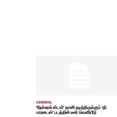
GENERAL
‘நேச்சுரல் ஸ்டார்’ நானி நடித்திருக்கும் ‘தி
பாரடைஸ்’ படத்தின் டீசர் வெளியீடு