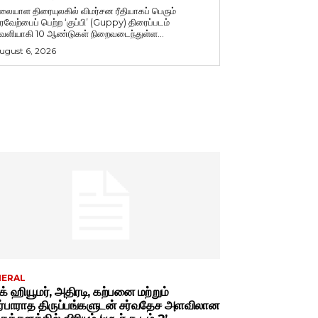
லையாள திரையுலகில் விமர்சன ரீதியாகப் பெரும்
ரவேற்பைப் பெற்ற ‘குப்பி’ (Guppy) திரைப்படம்
ெளியாகி 10 ஆண்டுகள் நிறைவடைந்துள்ள...
ugust 6, 2026
NERAL
்க் ஹியூமர், அதிரடி, கற்பனை மற்றும்
ர்பாராத திருப்பங்களுடன் சர்வதேச அளவிலான