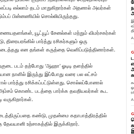
ப
எப்படி எல்லாம் தடம் மாறுகிறார்கள் அதனால் அவர்கள்
ந
அ
ம்பப் பின்னணியில் சொல்லியிருந்தது.
இ
ஏ
த
யதளங்கள், யூட்யூப் சேனல்கள் மற்றும் விமர்சகர்கள்
A
திரையரங்கில் பார்த்து ரசிகர்களும் ஒரு
கிடைத்தது என தங்கள் கருத்தை வெளிப்படுத்தினார்கள்.
G
ட
எ
ற்குடை படம் தற்போது ‘ஆஹா’ ஓடிடி தளத்தில்
அ
ளியான நாளில் இருந்து இப்போது வரை பல லட்சம்
க
ல் பார்த்து ரசிக்கப்பட்டுள்ளது. சொல்லப்போனால்
க
ஒ
ம்சம் கொண்ட படத்தை பார்க்க தவறியவர்கள் கூட
ர
டி வருகிறார்கள்.
A
G
ிடைத்திருப்பதை கண்டு, முதன்மை கதாபாத்திரத்தில்
ட
த தேவயானி உற்சாகத்தில் இருக்கிறார்.
க
இ