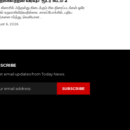
க்களத்தில் விரியும் ‘மூடர் கூடம் 2’
் கிளாசிக் அந்தஸ்து கிடைக்கும் சில திரைப்படங்கள் ஒரே
ல் உருவாகிவிடுவதில்லை. காலப்போக்கில், புதிய
ர்களை ஈர்த்து, வெளியான...
st 6, 2026
SCRIBE
et email updates from Today News.
SUBSCRIBE