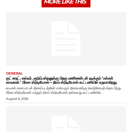
MORE LIKE THIS
GENERAL
குட் நைட், லவ்வர், குடும்பஸ்தனுக்கு பிறகு மணிகண்டன் நடிக்கும் ‘மக்கள்
காவலன்.’ பிர்லா ஸ்டுடியோஸ் – நீலம் ஸ்டுடியோஸ் கூட்டணியில் உருவாகிறது.
பைசன் காளமாடன் திரைப்படத்தின் மாபெரும் திரையரங்கு வெற்றியைத் தொடர்ந்து,
பிர்லா ஸ்டுடியோஸ் மற்றும் நீலம் ஸ்டுடியோஸ் தங்களது கூட்டணியில்...
August 6, 2026