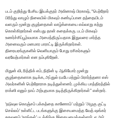
படம் குறித்து பேசிய இயக்குநர் அவினாஷ் பிரகாஷ், “பெற்றோர்
பிரிந்து வாழும் நிலையில் மிகவும் கண்டிப்பான தந்தையிடம்
வளரும் மூன்று குழந்தைகள் வாழ்க்கையை எவ்வாறு கற்று
கொள்கிறார்கள் என்பது தான் கதைக்கரு. படம் மிகவும்
உணர்ச்சிப்பூர்வமாக அமைந்திருப்பதாக இதுவரை பார்த்த
அனைவரும் மனமார பாராட்டி இருக்கிறார்கள்.
திரையரங்குகளில் வெளியாகும் போது ரசிகர்களும்
வரவேற்பார்கள் என நம்புகிறேன்.
மிதுன் வி, ரித்திக் எம், நிதின் டி ஆகியோர் மூன்று
குழந்தைகளாக நடிக்க, அப்துல் ரஃபே மற்றும் பிரார்த்தனா எஸ்
அவர்களின் பெற்றோராக நடித்துள்ளனர். முக்கிய பாத்திரத்தில்
ராக்ஸி எனும் நாய் அற்புதமாக நடித்திருக்கிறார்கள்” என்றார்.
‘நடுவுல கொஞ்சம் பக்கத்தை காணோம்’ மற்றும் ‘அழகு குட்டி
செல்லம்’ உள்ளிட்ட படங்களுக்கு இசையமைத்த‌ வேத் ஷங்கர்
சுகவனம் ‘நாங்கள்’ படத்திற்கு இசையமைத்துள்ளார். ஏ ஆர்