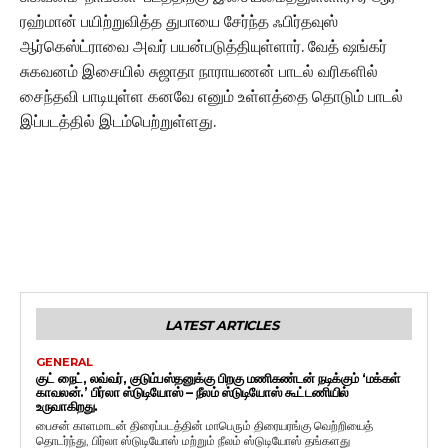
ரஹ்மான் பயிற்றுவித்த துபாயை சேர்ந்த ஃபிர்தவுஸ்
ஆர்கெஸ்ட்ராவை அவர் பயன்படுத்தியுள்ளார். வேத் ஷங்கர்
சுகவனம் இசையில் சுஜாதா நாராயணன் பாடல் வரிகளில்
சைந்தவி பாடியுள்ள கனவே எனும் உள்ளத்தை தொடும் பாடல்
இப்படத்தில் இடம்பெற்றுள்ளது.
LATEST ARTICLES
GENERAL
குட் நைட், லவ்வர், குடும்பஸ்தனுக்கு பிறகு மணிகண்டன் நடிக்கும் ‘மக்கள்
காவலன்.’ பிர்லா ஸ்டுடியோஸ் – நீலம் ஸ்டுடியோஸ் கூட்டணியில்
உருவாகிறது.
பைசன் காளமாடன் திரைப்படத்தின் மாபெரும் திரையரங்கு வெற்றியைத்
தொடர்ந்து, பிர்லா ஸ்டுடியோஸ் மற்றும் நீலம் ஸ்டுடியோஸ் தங்களது