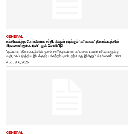
GENERAL
சக்திவாய்ந்த போர்வீரராக சந்தீப் கிஷன் நடிக்கும் ‘கரிகாலா’ திரைப்படத்தின்
மிரளவைக்கும் ஃபர்ஸ்ட் லுக் வெளியீடு!
'ஷம்பாலா' திரைப்படத்தின் மூலம் தனித்துவமான கற்பனை உலகை ரசிகர்களுக்கு
அறிமுகப்படுத்திய இயக்குநர் யுகேந்தர் முனி, தற்போது இன்னும் பிரம்மாண்டமான...
August 6, 2026
GENERAL