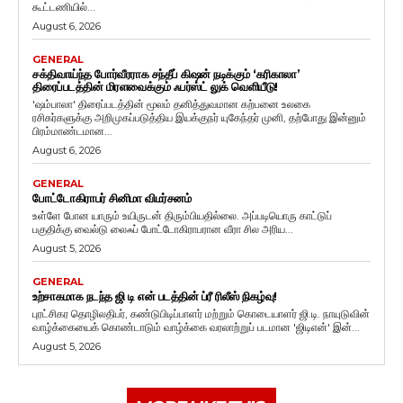
கூட்டணியில்...
August 6, 2026
GENERAL
சக்திவாய்ந்த போர்வீரராக சந்தீப் கிஷன் நடிக்கும் ‘கரிகாலா’
திரைப்படத்தின் மிரளவைக்கும் ஃபர்ஸ்ட் லுக் வெளியீடு!
'ஷம்பாலா' திரைப்படத்தின் மூலம் தனித்துவமான கற்பனை உலகை
ரசிகர்களுக்கு அறிமுகப்படுத்திய இயக்குநர் யுகேந்தர் முனி, தற்போது இன்னும்
பிரம்மாண்டமான...
August 6, 2026
GENERAL
போட்டோகிராபர் சினிமா விமர்சனம்
உள்ளே போன யாரும் உயிருடன் திரும்பியதில்லை. அப்படியொரு காட்டுப்
பகுதிக்கு வைல்டு லைஃப் போட்டோகிராபரான வீரா சில அரிய...
August 5, 2026
GENERAL
உற்சாகமாக நடந்த ஜி டி என் படத்தின் ப்ரீ ரிலீஸ் நிகழ்வு!
புரட்சிகர தொழிலதிபர், கண்டுபிடிப்பாளர் மற்றும் கொடையாளர் ஜி.டி. நாயுடுவின்
வாழ்க்கையைக் கொண்டாடும் வாழ்க்கை வரலாற்றுப் படமான 'ஜிடிஎன்' இன்...
August 5, 2026