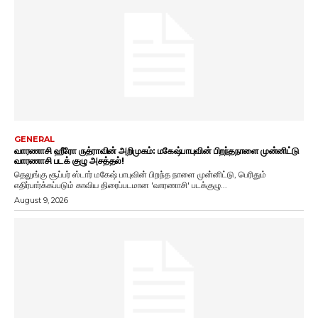
GENERAL
வாரணாசி ஹீரோ ருத்ராவின் அறிமுகம்: மகேஷ்பாபுவின் பிறந்தநாளை முன்னிட்டு
வாரணாசி படக் குழு அசத்தல்!
தெலுங்கு சூப்பர் ஸ்டார் மகேஷ் பாபுவின் பிறந்த நாளை முன்னிட்டு, பெரிதும்
எதிர்பார்க்கப்படும் காவிய திரைப்படமான 'வாரணாசி' படக்குழு...
August 9, 2026