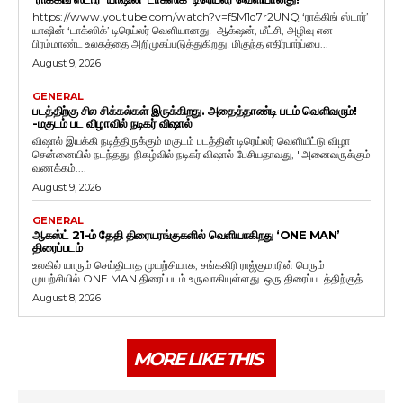
https://www.youtube.com/watch?v=f5M1d7r2UNQ ‘ராக்கிங் ஸ்டார்’
யாஷின் ‘டாக்ஸிக்’ டிரெய்லர் வெளியானது! ஆக்‌ஷன், மீட்சி, அழிவு என
பிரம்மாண்ட உலகத்தை அறிமுகப்படுத்துகிறது! மிகுந்த எதிர்பார்ப்பை...
August 9, 2026
GENERAL
படத்திற்கு சில சிக்கல்கள் இருக்கிறது. அதைத்தாண்டி படம் வெளிவரும்!
-மகுடம் பட விழாவில் நடிகர் விஷால்
விஷால் இயக்கி நடித்திருக்கும் மகுடம் படத்தின் டிரெய்லர் வெளியீட்டு விழா
சென்னையில் நடந்தது. நிகழ்வில் நடிகர் விஷால் பேசியதாவது, "அனைவருக்கும்
வணக்கம்....
August 9, 2026
GENERAL
ஆகஸ்ட் 21-ம் தேதி திரையரங்குகளில் வெளியாகிறது ‘ONE MAN’
திரைப்படம்
உலகில் யாரும் செய்திடாத முயற்சியாக, சங்ககிரி ராஜ்குமாரின் பெரும்
முயற்சியில் ONE MAN திரைப்படம் உருவாகியுள்ளது. ஒரு திரைப்படத்திற்குத்...
August 8, 2026
MORE LIKE THIS