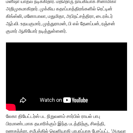
மனீஷா யாதவ் நடிக்கிறார். மற்றொரு நாயகியாக சினாமிகா
அறிமுகமாகிறார். முக்கிய கதாப்பாத்திரங்களில் ரெட்டின்
கிங்ஸ்லி, மனோபாலா, மதுமிதா, அபிநட்சத்திரா, டைரக்டர்
ஆர்.வி. உதயகுமார், முத்துராமன், பி எல் தேனப்பன், ரஞ்சன்
குமார் ஆகியோர் நடித்துள்ளனர்.
லேகா தியேட்டர்ஸ் பட நிறுவனம் சார்பில் ராயல் பாபு
பிரமாண்டமாக தயாரிக்கும் இந்த படத்திற்கு, சிலந்தி,
ரணதந்த்ரா, சமீபத்தில் வெளியாகி பரபரப்பாக பேசப்பட்ட ‘அருவா