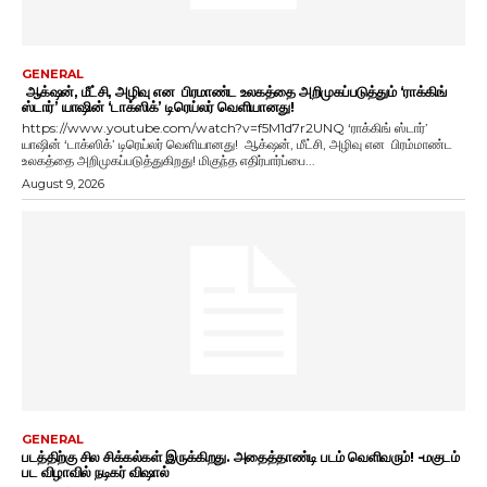
GENERAL
ஆக்‌ஷன், மீட்சி, அழிவு என பிரமாண்ட உலகத்தை அறிமுகப்படுத்தும் ‘ராக்கிங்
ஸ்டார்’ யாஷின் ‘டாக்ஸிக்’ டிரெய்லர் வெளியானது!
https://www.youtube.com/watch?v=f5M1d7r2UNQ ‘ராக்கிங் ஸ்டார்’
யாஷின் ‘டாக்ஸிக்’ டிரெய்லர் வெளியானது! ஆக்‌ஷன், மீட்சி, அழிவு என பிரம்மாண்ட
உலகத்தை அறிமுகப்படுத்துகிறது! மிகுந்த எதிர்பார்ப்பை...
August 9, 2026
GENERAL
படத்திற்கு சில சிக்கல்கள் இருக்கிறது. அதைத்தாண்டி படம் வெளிவரும்! -மகுடம்
பட விழாவில் நடிகர் விஷால்