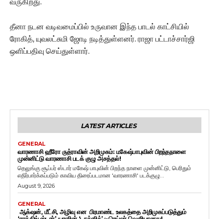
வருகிறது.
தீனா நடன வடிவமைப்பில் உருவான இந்த பாடல் காட்சியில்
ரோகித், யுவலட்சுமி ஜோடி நடித்துள்ளனர். ராஜா பட்டாச்சார்ஜி
ஒளிப்பதிவு செய்துள்ளார்.
LATEST ARTICLES
GENERAL
வாரணாசி ஹீரோ ருத்ராவின் அறிமுகம்: மகேஷ்பாபுவின் பிறந்தநாளை
முன்னிட்டு வாரணாசி படக் குழு அசத்தல்!
தெலுங்கு சூப்பர் ஸ்டார் மகேஷ் பாபுவின் பிறந்த நாளை முன்னிட்டு, பெரிதும்
எதிர்பார்க்கப்படும் காவிய திரைப்படமான 'வாரணாசி' படக்குழு...
August 9, 2026
GENERAL
ஆக்‌ஷன், மீட்சி, அழிவு என பிரமாண்ட உலகத்தை அறிமுகப்படுத்தும்
‘ராக்கிங் ஸ்டார்’ யாஷின் ‘டாக்ஸிக்’ டிரெய்லர் வெளியானது!