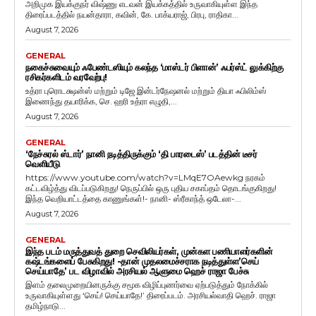
அறிமுக இயக்குநர் விஷ்ணு எடவன் இயக்கத்தில் உருவாகியுள்ள இந்த
திரைப்படத்தில் நயன்தாரா, கவின், கே. பாக்யராஜ், பிரபு, ராதிகா...
August 7, 2026
GENERAL
நகைச்சுவையும் ஃபேண்டஸியும் கலந்த ‘மாஸ்டர் பிளான்’ ஃபர்ஸ்ட் லுக்கிற்கு
ரசிகர்களிடம் வரவேற்பு!
உத்ரா புரொடக்ஷன்ஸ் மற்றும் டிஜே இன்டர்நேஷனல் மற்றும் தியா ஃபிலிம்ஸ்
இணைந்து தயாரிக்க, செ. ஹரி உத்ரா எழுதி,...
August 7, 2026
GENERAL
‘நேச்சுரல் ஸ்டார்’ நானி நடித்திருக்கும் ‘தி பாரடைஸ்’ படத்தின் டீசர்
வெளியீடு
https://www.youtube.com/watch?v=LMqE7OAewkg நரகம்
கட்டவிழ்த்து விடப்படுகிறது! நெருப்பில் ஒரு புதிய சகாப்தம் தொடங்குகிறது!
இந்த வெறியாட்டத்தை காணுங்கள்!- நானி- ஸ்ரீகாந்த் ஒடேலா-...
August 7, 2026
GENERAL
இந்த படம் மருத்துவத் துறை செவிலியர்கள், முன்கள பணியாளர்களின்
கஷ்டங்களைப் பேசுகிறது! -தான் முதலமைச்சராக நடித்துள்ள’செய்
செய்யாதே’ பட விழாவில் அரசியல் ஆளுமை ஹெச் ராஜா பேச்சு
இளம் தலைமுறையினருக்கு சமூக விழிப்புணர்வை ஏற்படுத்தும் நோக்கில்
உருவாகியுள்ளது ‘செய்! செய்யாதே!’ திரைப்படம். அரசியல்வாதி ஹெச். ராஜா
தமிழ்நாடு...