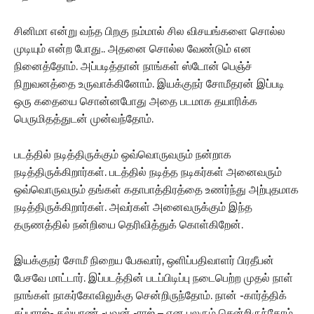
சினிமா என்று வந்த பிறகு நம்மால் சில விசயங்களை சொல்ல
முடியும் என்ற போது.. அதனை சொல்ல வேண்டும் என
நினைத்தோம். அப்படித்தான் நாங்கள் ஸ்டோன் பெஞ்ச்
நிறுவனத்தை உருவாக்கினோம். இயக்குநர் சோமீதரன் இப்படி
ஒரு கதையை சொன்னபோது அதை படமாக தயாரிக்க
பெருமிதத்துடன் முன்வந்தோம்.
படத்தில் நடித்திருக்கும் ஒவ்வொருவரும் நன்றாக
நடித்திருக்கிறார்கள். படத்தில் நடித்த நடிகர்கள் அனைவரும்
ஒவ்வொருவரும் தங்கள் கதாபாத்திரத்தை உணர்ந்து அற்புதமாக
நடித்திருக்கிறார்கள். அவர்கள் அனைவருக்கும் இந்த
தருணத்தில் நன்றியை தெரிவித்துக் கொள்கிறேன்.‌
இயக்குநர் சோமீ நிறைய பேசுவார், ஒளிப்பதிவாளர் பிரதீபன்
பேசவே மாட்டார். இப்படத்தின் படப்பிடிப்பு நடைபெற்ற முதல் நாள்
நாங்கள் நாகர்கோவிலுக்கு சென்றிருந்தோம். நான் -கார்த்திக்
சுப்புராஜ்- கல்யாண் -பவன் -ராஜ் – என பலரும் சென்றிருந்தோம்.