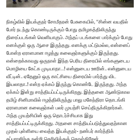
நிகழ்வில் இயக்குநர் சோமீதரன் பேசுகையில், “சின்ன வயதில்
போர் நடந்து கொண்டிருக்கும் போது தமிழகத்திலிருந்து
திரைப்படங்கள் வெளியாகும். அந்தப் படங்களை பார்க்கும் போது
எனக்குள் ஒரு ஆசை இருந்தது. எனக்கு மட்டுமல்ல, என்னைப்
போன்ற ஏராளமான ஈழத்து கலைஞர்களுக்கும் இருந்தது.
என்றைக்காவது ஒருநாள் இந்த பெரிய திரையில் எங்களுடைய
மொழியை கேட்க முடியாதா…! என்னுடைய ஊரின்.. என்னுடைய
வீட்டின்.. ஏதேனும் ஒரு காட்சியை திரையில் பார்த்து விட
இயலாதா..! என்ற ஏக்கம் இருந்து கொண்டே இருந்தது. அந்த
ஏக்கம் இன்று சாத்தியப்பட்டிருக்கிறது. இத்தனை ஆண்டுகால
தமிழ் சினிமாவில் ஈழத்திலிருந்து பாலு மகேந்திரா தொடங்கி
ஏராளமான கலைஞர்கள் பலர் முயற்சி செய்திருக்கிறார்கள்.
அந்த முயற்சியின் ஒரு தொடர்ச்சியாக இது
சாத்தியப்பட்டிருக்கிறது. அதனை சாத்தியப்படுத்துவதற்கான
முதல் புள்ளியை வைத்த இயக்குநர்- நண்பர் கார்த்திக்
சுப்புராஜிற்கு நன்றி தெரிவித்துக் கொள்கிறேன்.