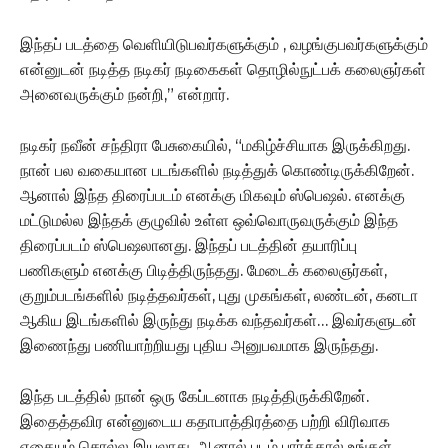
இந்தப் படத்தை வெளியிடுபவர்களுக்கும் , வழங்குபவர்களுக்கும்
என்னுடன் நடித்த நடிகர் நடிகைகள் தொழில்நுட்பக் கலைஞர்கள்
அனைவருக்கும் நன்றி,” என்றார்.
நடிகர் நவீன் சந்திரா பேசுகையில், “மகிழ்ச்சியாக இருக்கிறது.
நான் பல வகையான படங்களில் நடித்துக் கொண்டிருக்கிறேன்.
ஆனால் இந்த திரைப்படம் எனக்கு மிகவும் ஸ்பெஷல். எனக்கு
மட்டுமல்ல இந்தக் குழுவில் உள்ள ஒவ்வொருவருக்கும் இந்த
திரைப்படம் ஸ்பெஷலானது. இந்தப் படத்தின் தயாரிப்பு
பணிகளும் எனக்கு பிடித்திருந்தது. மேடைக் கலைஞர்கள்,
குறும்படங்களில் நடித்தவர்கள், புது முகங்கள், லண்டன், கனடா
ஆகிய இடங்களில் இருந்து நடிக்க வந்தவர்கள்… இவர்களுடன்
இணைந்து பணியாற்றியது புதிய அனுபவமாக இருந்தது.
இந்த படத்தில் நான் ஒரு கேப்டனாக நடித்திருக்கிறேன்.
இதைத்தவிர என்னுடைய கதாபாத்திரத்தை பற்றி விரிவாக
எதையும் சொல்ல இயலாது. ஆனால் படம் பார்த்தால் உங்கள்