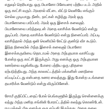
எதுவும் தெரியாது. ஒரு பியானோ பிளேயரை பற்றிய படம். அதில்
ஒரு காட்சி வரும். அவரால் வீட்டை விட்டு வெளியே எங்கும்
செல்ல முடியாது. நீண்ட நாட்கள் கழித்து அவர் ஒரு
பியானோவை பார்ப்பார். அவர் ஒரு இசைக் கலைஞர்.
பியானோவை பார்த்தவுடன் அதை வாசிக்க வேண்டும் என்று
துடிப்பார். அதை வாசிக்க வேண்டும் என்று நினைப்பார். அப்படி
வாசித்தால் அந்த ஒலி வெளியில் கேட்டு குண்டு வீச கூடும்.
இந்த நிலையில் அந்த இசைக் கலைஞர் பியானோ
இசைக்கருவியை தொடாமல் அதை அற்புதமாக வாசிப்பது
போன்ற ஒரு காட்சி இருக்கும்.‌ அது எனக்கு ஒரு அற்புதமான
உணர்வை வழங்கியது. போரை பற்றிய ஒரு புரிதலை
ஏற்படுத்தியது. அந்த காலகட்டத்தில் மக்களின் மனநிலை
எப்படிப்பட்டது என்பதை உணர வைத்தது.‌ இது போன்ற படங்களை
தயாரிக்க வேண்டும் என்று விரும்பினேன்.
சோமீ குறிப்பிட்டதைப் போல் பெங்களூரில் இருந்து சென்னைக்கு
வந்து அந்த மனித சங்கிலி போராட்டத்தில் கலந்து கொண்டேன்.
ஈழ மக்கள் மீது எனக்கு ஒரு எம்பதி இருந்தது. அதை கலை