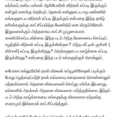
வர்க்கம், எளிய மக்கள் ஆகியோரின் வீடுகள் எப்படி இருக்கும்
என்றும் எனக்கு தெரியும். ஆனால் என்னுடைய ஈழ மண்ணில்
எங்களுடைய வீடுகள் எப்படி இருக்கும் என்பதை இந்த தமிழ்
ரசிகர்களுக்கு காட்சிப்படுத்த வேண்டும் என விரும்பினேன்.
இதுவரைக்கும் அத்தகைய காட்சி முழுமையாக
காண்பிக்கப்படவில்லை. இந்த படம் அந்த வேலையை செய்யும்.
ஈழத்தில் வீடுகள் எப்படி இருக்கின்றன? அந்த வீட்டின் குசினி (
கிச்சன்) எப்படி இருக்கிறது? அவர்களுடைய வாழ்க்கை எப்படி
இருக்கிறது? என்பதை இந்த படம் உங்களுக்குச் சொல்லும்.
லயோலா கல்லூரியில் நான் விசுவல் கம்யூனிகேஷன் படிக்கும்
போது ஈழத்தைப்பற்றி நான் எவ்வளவு கதைகளை சொன்னாலும்
மற்றவர்களால் அதனை விசுவலைஸ் செய்து பார்க்க இயலாது.
ஏனெனில் அவர்கள் அதனை விசுவலாக பார்த்ததில்லை. இந்தப்
படம் அந்த வாழ்க்கையை உங்களுக்கு விசுவலாக எந்தவித
சமரசமும் இல்லாமல் காட்சிப்படுத்தும்.
எங்கள் ஊரில் போர் நடந்து கொண்டிருக்கும் போதே நாங்கள்