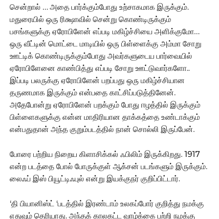
சென்றால் … அதை பார்க்கும்போது உற்சாகமாக இருக்கும்.
மதுரையில் ஒரு ரிக்ஷாவில் சென்று கொண்டிருக்கும்
பசங்களுக்கு ஏரோபிளேன் எப்படி மகிழ்ச்சியை அளிக்குமோ…
ஒரு வீட்டின் மொட்டை மாடியில் ஒரு பிள்ளைக்கு அம்மா சோறு
ஊட்டிக் கொண்டிருக்கும்போது அவர்களுடைய பார்வையில்
ஏரோபிளேனை காண்பித்து எப்படி சோறு ஊட்டுவார்களோ..
இப்படி பலருக்கு ஏரோபிளேன் பறப்பது ஒரு மகிழ்ச்சியான
தருணமாக இருக்கும் என்பதை காட்சிப்படுத்தினேன்.
அதேபோன்று ஏரோபிளேன் பறக்கும் போது ஈழத்தில் இருக்கும்
பிள்ளைகளுக்கு என்ன மாதிரியான தாக்கத்தை உண்டாக்கும்
என்பதுதான் அந்த குறும்படத்தில் நான் சொல்லி இருப்பேன்.
போரை பற்றிய நிறைய கிளாசிக்கல் ஃபிலிம் இருக்கிறது. 1917
என்ற படத்தை போல் போருக்குள் ஆக்சன் படங்களும் இருக்கும்.
லைஃப் இஸ் பியூட்டிஃபுல் என்று இயக்குநர் குறிப்பிட்டார்.
‘தி பியானிஸ்ட் ‘படத்தில் இரண்டாம் உலகப்போர் குறித்து நமக்கு
எதுவும் தெரியாது. அந்தக் காலகட்ட வாழ்க்கை பற்றி நமக்கு