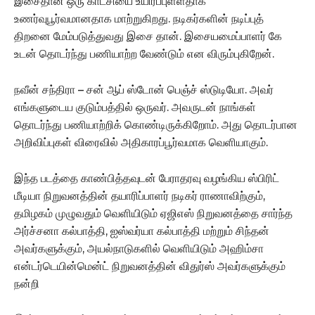
இசைதான் ஒரு காட்சியை உயிர்ப்புள்ளதாக
உணர்வுபூர்வமானதாக மாற்றுகிறது. நடிகர்களின் நடிப்புத்
திறனை மேம்படுத்துவது இசை தான். இசையமைப்பாளர் கே
உடன் தொடர்ந்து பணியாற்ற வேண்டும் என விரும்புகிறேன்.
நவீன் சந்திரா – சன் ஆப் ஸ்டோன் பெஞ்ச் ஸ்டுடியோ. அவர்
எங்களுடைய குடும்பத்தில் ஒருவர். அவருடன் நாங்கள்
தொடர்ந்து பணியாற்றிக் கொண்டிருக்கிறோம். அது தொடர்பான
அறிவிப்புகள் விரைவில் அதிகாரப்பூர்வமாக வெளியாகும்.
இந்த படத்தை காண்பித்தவுடன் பேராதரவு வழங்கிய ஸ்பிரிட்
மீடியா நிறுவனத்தின் தயாரிப்பாளர் நடிகர் ராணாவிற்கும்,
தமிழகம் முழுவதும் வெளியிடும் ஏஜிஎஸ் நிறுவனத்தை சார்ந்த
அர்ச்சனா கல்பாத்தி, ஐஸ்வர்யா கல்பாத்தி மற்றும் சிந்தன்
அவர்களுக்கும், அயல்நாடுகளில் வெளியிடும் அஹிம்சா
என்டர்டெயின்மென்ட் நிறுவனத்தின் விதுர்ஸ் அவர்களுக்கும்
நன்றி