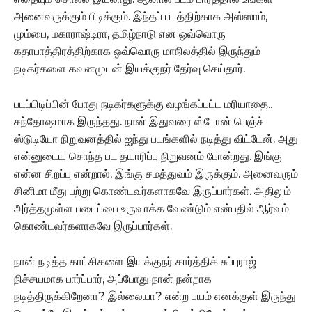
அனைவருக்கும் பிடிக்கும். இந்தப் படத்திற்காக அஸ்ஸாம்,
மும்பை, மகாராஷ்டிரா, தமிழ்நாடு என ஒவ்வொரு
கதாபாத்திரத்திற்காக ஒவ்வொரு மாநிலத்தில் இருந்தும்
நடிகர்களை கவனமுடன் இயக்குநர் தேர்வு செய்தார்.
படப்பிடிப்பின் போது நடிகர்களுக்கு வழங்கப்பட்ட மரியாதை..
சந்தோஷமாக இருந்தது. நான் இதுவரை ஸ்டோன் பெஞ்ச்
ஸ்டுடியோ நிறுவனத்தில் ஐந்து படங்களில் நடித்து விட்டேன். அது
என்னுடைய சொந்த பட தயாரிப்பு நிறுவனம் போன்றது. இங்கு
என்ன சிறப்பு என்றால், இங்கு சமத்துவம் இருக்கும். அனைவரும்
சினிமா மீது பற்று கொண்டவர்களாகவே இருப்பார்கள். அதிலும்
அர்த்தமுள்ள படைப்பை உருவாக்க வேண்டும் என்பதில் ஆர்வம்
கொண்டவர்களாகவே இருப்பார்கள்.
நான் நடித்த காட்சிகளை இயக்குநர் கார்த்திக் சுப்புராஜ்
நிச்சயமாக பார்ப்பார், அப்போது நான் நன்றாக
நடித்திருக்கிறேனா? இல்லையா? என்ற பயம் எனக்குள் இருந்து