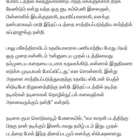
போராட்டத்தில் கலந்துகொண்டு அந்த மக்களுக்காக நிற்க
வேண்டும் என்று வந்த ஒரு ஐடி கம்பெனி இளைஞன்,
பின்னாளில் இயக்குநராகி, தயாரிப்பாளராகி, எனக்கு
நண்பராகவும் மாறி இந்தப் படத்தை சாத்தியப்படுத்திய கார்த்திக்
சுப்புராஜுக்கு நன்றி.
பாலு மகேந்திராவிடம் உதவியாளராக பணியாற்றிய போது அவர்
ஒரு முறை என்னிடம் ‘உன்னுடைய முதல் படத்திலாவது
நம்முடைய கதையை படமாக உருவாக்கிடு. என்னால் இறுதிவரை
எடுக்க முடியாமல் போய்விட்டது.’ என சொன்னார். இன்று
அதனை சாத்தியப்படுத்துவதற்கு உதவிய ஸ்டோன் பெஞ்ச்
ஸ்டுடியோ நிறுவனத்திற்கு நன்றி. இந்தப் படத்தில் நடித்த
நடிகர்கள் நடிகைகள் தொழில்நுட்பக் கலைஞர்கள்
அனைவருக்கும் நன்றி” என்றார்.
நடிகை ரூபா கொடுவாயூர் பேசுகையில், “எம காதகி படத்திற்கு
பிறகு நான் நடிக்கும் இரண்டாவது தமிழ் படம் இது. முதல்
படத்தை போல் இந்த திரைப்படமும் எனக்கு ஸ்பெஷலானது.