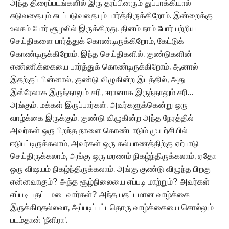
அந்த திரைப்படங்களில் இரு தரப்பினரும் துப்பாக்கியால்
சுடுவதையும் சுடப்படுவதையும் பார்த்திருக்கிறோம். இன்றைக்கு
உலகம் போர் சூழலில் இருக்கிறது. தினம் நாம் போர் பற்றிய
செய்திகளை பார்த்துக் கொண்டிருக்கிறோம், கேட்டுக்
கொண்டிருக்கிறோம். இந்த செய்திகளில். குண்டுகளின்
எண்ணிக்கையை பார்த்துக் கொண்டிருக்கிறோம்.‌ ஆனால்
இதற்குப் பின்னால், குண்டு விழுகின்ற இடத்தில், அது
இஸ்ரேலாக இருந்தாலும் சரி, ஈரானாக இருந்தாலும் சரி…
அங்கும். மக்கள் இருப்பார்கள். அவர்களுக்கென்று ஒரு
வாழ்க்கை இருக்கும். குண்டு விழுகின்ற அந்த நேரத்தில்
அவர்கள் ஒரு பிறந்த நாளை கொண்டாடும் முயற்சியில்
ஈடுபட்டிருக்கலாம், அவர்கள் ஒரு கல்யாணத்திற்கு ஏற்பாடு
செய்திருக்கலாம், அங்கு ஒரு மரணம் நிகழ்ந்திருக்கலாம், ஏதோ
ஒரு விஷயம் நிகழ்ந்திருக்கலாம். அங்கு குண்டு விழுந்த பிறகு
என்னவாகும்? அந்த சூழ்நிலையை எப்படி மாற்றும்? அவர்கள்
எப்படி பதட்டமடைவார்கள்? அந்த பதட்டமான வாழ்க்கை
இருக்கிறதல்லவா, அப்படிப்பட்டதொரு வாழ்க்கையை சொல்லும்
படம்தான் ‘நீளிரா’.