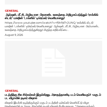
GENERAL
ஆக்‌ஷன், மீட்சி, அழிவு என பிரமாண்ட உலகத்தை அறிமுகப்படுத்தும் ‘ராக்கிங்
ஸ்டார்’ யாஷின் ‘டாக்ஸிக்’ டிரெய்லர் வெளியானது!
https://www.youtube.com/watch?v=f5M1d7r2UNQ ‘ராக்கிங் ஸ்டார்’
யாஷின் ‘டாக்ஸிக்’ டிரெய்லர் வெளியானது! ஆக்‌ஷன், மீட்சி, அழிவு என பிரம்மாண்ட
உலகத்தை அறிமுகப்படுத்துகிறது! மிகுந்த எதிர்பார்ப்பை...
August 9, 2026
GENERAL
படத்திற்கு சில சிக்கல்கள் இருக்கிறது. அதைத்தாண்டி படம் வெளிவரும்! -மகுடம்
பட விழாவில் நடிகர் விஷால்
விஷால் இயக்கி நடித்திருக்கும் மகுடம் படத்தின் டிரெய்லர் வெளியீட்டு விழா
சென்னையில் நடந்தது. நிகழ்வில் நடிகர் விஷால் பேசியதாவது, "அனைவருக்கும்