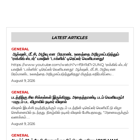
LATEST ARTICLES
GENERAL
ஆக்‌ஷன், மீட்சி, அழிவு என பிரமாண்ட உலகத்தை அறிமுகப்படுத்தும்
‘ராக்கிங் ஸ்டார்’ யாஷின் ‘டாக்ஸிக்’ டிரெய்லர் வெளியானது!
https://www.youtube.com/watch?v=f5M1d7r2UNQ ‘ராக்கிங் ஸ்டார்’
யாஷின் ‘டாக்ஸிக்’ டிரெய்லர் வெளியானது! ஆக்‌ஷன், மீட்சி, அழிவு என
பிரம்மாண்ட உலகத்தை அறிமுகப்படுத்துகிறது! மிகுந்த எதிர்பார்ப்பை...
August 9, 2026
GENERAL
படத்திற்கு சில சிக்கல்கள் இருக்கிறது. அதைத்தாண்டி படம் வெளிவரும்!
-மகுடம் பட விழாவில் நடிகர் விஷால்
விஷால் இயக்கி நடித்திருக்கும் மகுடம் படத்தின் டிரெய்லர் வெளியீட்டு விழா
சென்னையில் நடந்தது. நிகழ்வில் நடிகர் விஷால் பேசியதாவது, "அனைவருக்கும்
வணக்கம்....
August 9, 2026
GENERAL