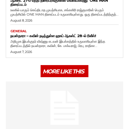
ஆகஸ்ட் 21-ம் தேதி திரையரங்குகளில் வெளியாகிறது ‘ONE MAN’
திரைப்படம்
உலகில் யாரும் செய்திடாத முயற்சியாக, சங்ககிரி ராஜ்குமாரின் பெரும்
முயற்சியில் ONE MAN திரைப்படம் உருவாகியுள்ளது. ஒரு திரைப்படத்திற்குத்...
August 8, 2026
GENERAL
நயன்தாரா – கவின் நடித்துள்ள ஹாய் ஆகஸ்ட் 28-ல் ரிலீஸ்!
அறிமுக இயக்குநர் விஷ்ணு எடவன் இயக்கத்தில் உருவாகியுள்ள இந்த
திரைப்படத்தில் நயன்தாரா, கவின், கே. பாக்யராஜ், பிரபு, ராதிகா...
August 7, 2026
MORE LIKE THIS