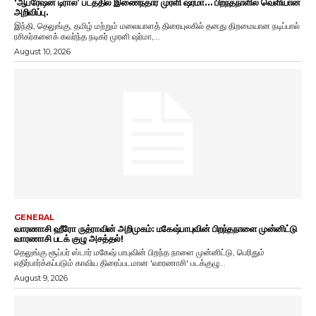
‘ஆபரேஷன் டிரால்’ படத்தில் இணைந்தார் முரளி ஷர்மா… பிறந்தநாளில் வெளியான
அறிவிப்பு.
இந்தி, தெலுங்கு, தமிழ் மற்றும் மலையாளத் திரையுலகில் தனது திறமையான நடிப்பால்
ரசிகர்களைக் கவர்ந்த நடிகர் முரளி ஷர்மா,...
August 10, 2026
GENERAL
வாரணாசி ஹீரோ ருத்ராவின் அறிமுகம்: மகேஷ்பாபுவின் பிறந்தநாளை முன்னிட்டு
வாரணாசி படக் குழு அசத்தல்!
தெலுங்கு சூப்பர் ஸ்டார் மகேஷ் பாபுவின் பிறந்த நாளை முன்னிட்டு, பெரிதும்
எதிர்பார்க்கப்படும் காவிய திரைப்படமான 'வாரணாசி' படக்குழு...
August 9, 2026