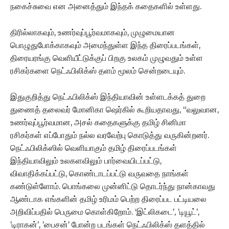
நகைச்சுவை என அனைத்தும் இந்தக் கதைகளில் உள்ளது.
திரில்லாகவும், உணர்வுப்பூர்வமாகவும், முழுமையான
பொழுதுபோக்காகவும் அமைந்துள்ள இந்த திரைப்படங்கள்,
திரையரங்கு வெளியீட்டுக்குப் பிறகு உலகம் முழுவதும் உள்ள
ரசிகர்களை நெட்ஃபிலிக்ஸ் தளம் மூலம் சென்றடையும்.
இதுகுறித்து நெட்ஃபிலிக்ஸ் இந்தியாவின் உள்ளடக்கத் துறை
துணைத் தலைவர் மோனிகா ஷெர்கில் கூறியதாவது, “வலுவான,
உணர்வுப்பூர்வமான, அசல் கதைகளுக்கு தமிழ் சினிமா
ரசிகர்கள் எப்போதும் நல்ல வரவேற்பு கொடுத்து வருகின்றனர்.
நெட்ஃபிலிக்ஸில் வெளியாகும் தமிழ் திரைப்படங்கள்
இந்தியாவிலும் உலகளவிலும் பார்வையிடப்பட்டு,
விவாதிக்கப்பட்டு, கொண்டாடப்பட்டு வருவதை நாங்கள்
கண்டுள்ளோம். பொங்கலை முன்னிட்டு தொடர்ந்து நான்காவது
ஆண்டாக எங்களின் தமிழ் உரிமம் பெற்ற திரைப்பட பட்டியலை
அறிவிப்பதில் பெருமை கொள்கிறோம். ‘இட்லிகடை’, ’டியூட்’,
’டிராகன்’, ’பைசன்’ போன்ற படங்கள் நெட்ஃபிலிக்ஸ் தளத்தில்