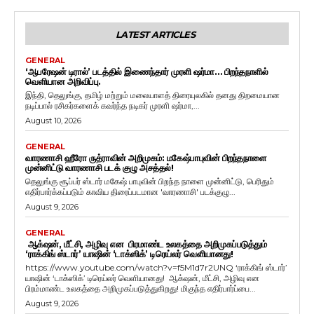
LATEST ARTICLES
GENERAL
‘ஆபரேஷன் டிரால்’ படத்தில் இணைந்தார் முரளி ஷர்மா… பிறந்தநாளில்
வெளியான அறிவிப்பு.
இந்தி, தெலுங்கு, தமிழ் மற்றும் மலையாளத் திரையுலகில் தனது திறமையான
நடிப்பால் ரசிகர்களைக் கவர்ந்த நடிகர் முரளி ஷர்மா,...
August 10, 2026
GENERAL
வாரணாசி ஹீரோ ருத்ராவின் அறிமுகம்: மகேஷ்பாபுவின் பிறந்தநாளை
முன்னிட்டு வாரணாசி படக் குழு அசத்தல்!
தெலுங்கு சூப்பர் ஸ்டார் மகேஷ் பாபுவின் பிறந்த நாளை முன்னிட்டு, பெரிதும்
எதிர்பார்க்கப்படும் காவிய திரைப்படமான 'வாரணாசி' படக்குழு...
August 9, 2026
GENERAL
ஆக்‌ஷன், மீட்சி, அழிவு என பிரமாண்ட உலகத்தை அறிமுகப்படுத்தும்
‘ராக்கிங் ஸ்டார்’ யாஷின் ‘டாக்ஸிக்’ டிரெய்லர் வெளியானது!
https://www.youtube.com/watch?v=f5M1d7r2UNQ ‘ராக்கிங் ஸ்டார்’
யாஷின் ‘டாக்ஸிக்’ டிரெய்லர் வெளியானது! ஆக்‌ஷன், மீட்சி, அழிவு என
பிரம்மாண்ட உலகத்தை அறிமுகப்படுத்துகிறது! மிகுந்த எதிர்பார்ப்பை...
August 9, 2026