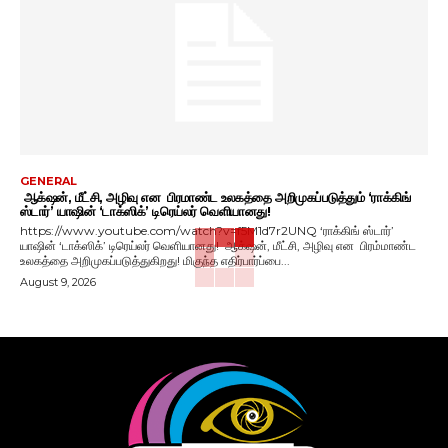
GENERAL
ஆக்‌ஷன், மீட்சி, அழிவு என பிரமாண்ட உலகத்தை அறிமுகப்படுத்தும் ‘ராக்கிங்
ஸ்டார்’ யாஷின் ‘டாக்ஸிக்’ டிரெய்லர் வெளியானது!
https://www.youtube.com/watch?v=f5M1d7r2UNQ ‘ராக்கிங் ஸ்டார்’
யாஷின் ‘டாக்ஸிக்’ டிரெய்லர் வெளியானது! ஆக்‌ஷன், மீட்சி, அழிவு என பிரம்மாண்ட
உலகத்தை அறிமுகப்படுத்துகிறது! மிகுந்த எதிர்பார்ப்பை...
August 9, 2026