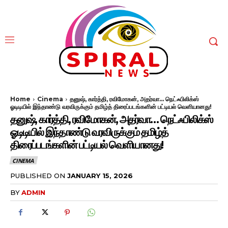
Home
Cinema
தனுஷ், கார்த்தி, ரவிமோகன், அதர்வா... நெட்ஃபிலிக்ஸ்
ஓடிடியில் இந்தாண்டு வரவிருக்கும் தமிழ்த் திரைப்படங்களின் பட்டியல் வெளியானது!
தனுஷ், கார்த்தி, ரவிமோகன், அதர்வா… நெட்ஃபிலிக்ஸ்
ஓடிடியில் இந்தாண்டு வரவிருக்கும் தமிழ்த்
திரைப்படங்களின் பட்டியல் வெளியானது!
CINEMA
PUBLISHED ON
JANUARY 15, 2026
BY
ADMIN