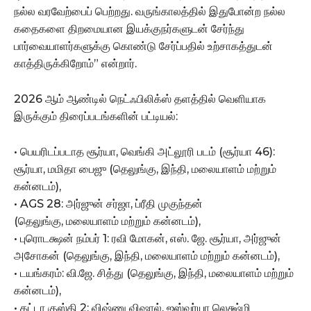
நல்ல வரவேற்பைப் பெற்றது. வருங்காலத்தில் இதுபோன்ற நல்ல
கதைகளை திறமையான இயக்குநர்களுடன் சேர்ந்து
பார்வையாளர்களுக்கு கொண்டு சேர்ப்பதில் உற்சாகத்துடன்
காத்திருக்கிறோம்” என்றார்.
2026 ஆம் ஆண்டில் நெட்ஃபிலிக்ஸ் தளத்தில் வெளியாக
இருக்கும் திரைப்படங்களின் பட்டியல்:
• பெயரிடப்படாத சூர்யா, வெங்கி அட்லூரி படம் (சூர்யா 46):
சூர்யா, மமிதா பைஜு (தெலுங்கு, இந்தி, மலையாளம் மற்றும்
கன்னடம்),
• AGS 28: அர்ஜுன் சர்ஜா, ப்ரீதி முகுந்தன்
(தெலுங்கு, மலையாளம் மற்றும் கன்னடம்),
• புரொடக்ஷன் நம்பர் 1: ரவி மோகன், எஸ். ஜே. சூர்யா, அர்ஜுன்
அசோகன் (தெலுங்கு, இந்தி, மலையாளம் மற்றும் கன்னடம்),
• டயங்கரம்: வி.ஜே. சித்து (தெலுங்கு, இந்தி, மலையாளம் மற்றும்
கன்னடம்),
• கட்டா குஸ்தி 2: விஷ்ணு விஷால், ஐஸ்வர்யா லெக்ஷ்மி