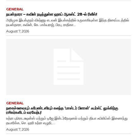
GENERAL
நயன்தாரா – கவின் நடித்துள்ள ஹாய் ஆகஸ்ட் 28-ல் ரிலீஸ்!
அறிமுக இயக்குநர் விஷ்ணு எடவன் இயக்கத்தில் உருவாகியுள்ள இந்த திரைப்படத்தில்
நயன்தாரா, கவின், கே. பாக்யராஜ், பிரபு, ராதிகா...
August 7, 2026
GENERAL
நகைச்சுவையும் ஃபேண்டஸியும் கலந்த ‘மாஸ்டர் பிளான்’ ஃபர்ஸ்ட் லுக்கிற்கு
ரசிகர்களிடம் வரவேற்பு!
உத்ரா புரொடக்ஷன்ஸ் மற்றும் டிஜே இன்டர்நேஷனல் மற்றும் தியா ஃபிலிம்ஸ் இணைந்து
தயாரிக்க, செ. ஹரி உத்ரா எழுதி,...
August 7, 2026