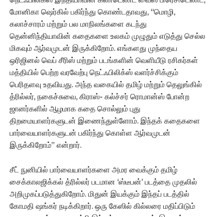
மோனிகா ஷெர்கில் பகிர்ந்து கொண்டதாவது, “மொழி,
கலாச்சாரம் மற்றும் பல மாநிலங்களை கடந்து
தென்னிந்தியாவின் கதைகளை உலகம் முழுதும் எடுத்து செல்ல
மிகவும் ஆர்வமுடன் இருக்கிறோம். எங்களது முந்தைய
ஒரிஜினல் வெப் சீரிஸ் மற்றும் படங்களின் வெளியீடு ரசிகர்கள்
மத்தியில் பெற்ற வரவேற்பு நெட்ஃபிலிக்ஸ் வளர்ச்சிக்கும்
பெரிதளவு உதவியது. அந்த வகையில் தமிழ் மற்றும் தெலுங்கில்
த்ரில்லர், நகைச்சுவை, கிராஸ்- கல்ச்சர் ரொமான்ஸ் போன்ற
ஜானர்களில் ஆழமாக கதை சொல்லும் புது
திறமையாளர்களுடன் இணைந்துள்ளோம். இந்தக் கதைகளை
பார்வையாளர்களுடன் பகிர்ந்து கொள்ள ஆர்வமுடன்
இருக்கிறோம்” என்றார்.
சீட் நுனியில் பார்வையாளர்களை அமர வைக்கும் தமிழ்
சைக்காலஜிக்கல் த்ரில்லர் படமான ‘ஸ்டீபன்’ படத்தை முதலில்
அறிமுகப்படுத்துகிறோம். மிதுன் இயக்கும் இந்தப் படத்தில்
கோமதி ஷங்கர் நடிக்கிறார். ஒரு கேஸில் கில்லரை மதிப்பிடும்