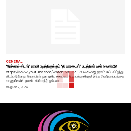
GENERAL
‘நேச்சுரல் ஸ்டார்’ நானி நடித்திருக்கும் ‘தி பாரடைஸ்’ படத்தின் டீசர் வெளியீடு
https://www.youtube.com/watch?v=LMqE7OAewkg நரகம் கட்டவிழ்த்து
விடப்படுகிறது! நெருப்பில் ஒரு புதிய சகாப்தம் தொடங்குகிறது! இந்த வெறியாட்டத்தை
காணுங்கள்!- நானி- ஸ்ரீகாந்த் ஒடேலா-...
August 7, 2026