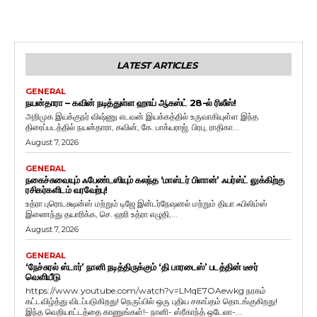
LATEST ARTICLES
GENERAL
நயன்தாரா – கவின் நடித்துள்ள ஹாய் ஆகஸ்ட் 28-ல் ரிலீஸ்!
அறிமுக இயக்குநர் விஷ்ணு எடவன் இயக்கத்தில் உருவாகியுள்ள இந்த
திரைப்படத்தில் நயன்தாரா, கவின், கே. பாக்யராஜ், பிரபு, ராதிகா...
August 7, 2026
GENERAL
நகைச்சுவையும் ஃபேண்டஸியும் கலந்த ‘மாஸ்டர் பிளான்’ ஃபர்ஸ்ட் லுக்கிற்கு
ரசிகர்களிடம் வரவேற்பு!
உத்ரா புரொடக்ஷன்ஸ் மற்றும் டிஜே இன்டர்நேஷனல் மற்றும் தியா ஃபிலிம்ஸ்
இணைந்து தயாரிக்க, செ. ஹரி உத்ரா எழுதி,...
August 7, 2026
GENERAL
‘நேச்சுரல் ஸ்டார்’ நானி நடித்திருக்கும் ‘தி பாரடைஸ்’ படத்தின் டீசர்
வெளியீடு
https://www.youtube.com/watch?v=LMqE7OAewkg நரகம்
கட்டவிழ்த்து விடப்படுகிறது! நெருப்பில் ஒரு புதிய சகாப்தம் தொடங்குகிறது!
இந்த வெறியாட்டத்தை காணுங்கள்!- நானி- ஸ்ரீகாந்த் ஒடேலா-...