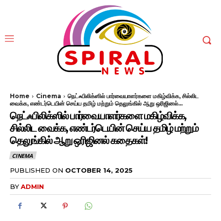
Home
Cinema
நெட்ஃபிலிக்ஸில் பார்வையாளர்களை மகிழ்விக்க, சில்லிட
வைக்க, எண்டர்டெயின் செய்ய தமிழ் மற்றும் தெலுங்கில் ஆறு ஒரிஜினல்...
நெட்ஃபிலிக்ஸில் பார்வையாளர்களை மகிழ்விக்க,
சில்லிட வைக்க, எண்டர்டெயின் செய்ய தமிழ் மற்றும்
தெலுங்கில் ஆறு ஒரிஜினல் கதைகள்!
CINEMA
PUBLISHED ON
OCTOBER 14, 2025
BY
ADMIN