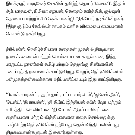
இயக்குநர் சாருகேஷ் சேகரின் தமிழ்த் தொடர் ‘லெகஸி’. இதில்
ஆர். மாதவன், நிமிஷா சஜயன், கௌதம் கார்த்திக், குல்ஷன்
தேவையா மற்றும் அபிஷேக் பானர்ஜி ஆகியோர் நடிக்கின்றனர்.
இந்த குடும்ப கேங்ஸ்டர் நாடகம் வாரிசு உரிமையை மையமாகக்
கொண்டு நகர்கிறது.
த்ரில்லர்ஸ், நெகிழ்ச்சியான கதைகள் முதல் அதிரடியான
நகைச்சுவைகள் மற்றும் மென்மையான காதல் வரை இந்த
மாறுபட்ட ஜானர்கள் தமிழ் மற்றும் தெலுங்கு சினிமாவின்
படைப்புத் திறமையைக் காட்டுகிறது. மேலும், நெட்ஃபிலிக்ஸின்
பன்முகத்தன்மைக்கான அர்ப்பணிப்பையும் இது காட்டுகிறது.
‘பிளாக் வாரண்ட்’, ‘தூம் தாம்’, ‘டப்பா கார்டெல்’, ‘ஜூவல் தீஃப்’,
‘டெஸ்ட்’, ‘தி ராயல்ஸ்’, ‘தி கிரேட் இந்தியன் கபில் ஷோ’ மற்றும்
சமீபத்திய வெளியீடான ‘தி பேடாஸ் ஆஃப் பாலிவுட்’ என
தைரியமான மற்றும் வித்தியாசமான கதை சொல்லலுக்கு
புகழ்பெற்ற நெட்ஃபிலிக்ஸ் தற்போது தென்னிந்தியாவின் புது
திறமையாளர்களுடன் இணைந்துள்ளது.