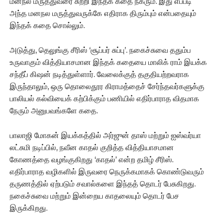
மனநல மருத்துவரை சுற்றி இந்தக் கதை நகரும். இது எப்படி
அந்த மனநல மருத்துவருக்கே எதிராக திரும்பும் என்பதையும்
இந்தக் கதை சொல்லும்.
அடுத்து, தெலுங்கு சீரிஸ் ‘சூப்பர் சுப்பு’. நகைச்சுவை ததும்ப
உருவாகும் வித்தியாசமான இந்தக் கதையை மாலிக் ராம் இயக்க
சந்தீப் கிஷன் நடித்துள்ளார். வேலைக்குத் தகுதியற்றவராக
இருந்தாலும், ஒரு தொலைதூர கிராமத்தைச் சேர்ந்தவர்களுக்கு
பாலியல் கல்வியைக் கற்பிக்கும் பணியில் எதிர்பாராத விதமாக
நேரும் அனுபவங்களே கதை.
பாலாஜி மோகன் இயக்கத்தில் அர்ஜுன் தாஸ் மற்றும் ஐஸ்வர்யா
லட்சுமி நடிப்பில், நவீன காதல் குறித்த வித்தியாசமான
கோணத்தை வழங்குகிறது ‘காதல்’ என்ற தமிழ் சீரிஸ்.
எதிர்பாராத வழிகளில் இருவரை நெருக்கமாகக் கொண்டுவரும்
தருணத்தில் ஏற்படும் சவால்களை இந்தத் தொடர் பேசுகிறது.
நகைச்சுவை மற்றும் இன்றைய காதலையும் தொடர் பேச
இருக்கிறது.