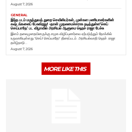
August 7, 2026
GENERAL
இந்த படம் மருத்துவத் துறை செவிலியர்கள், முன்கள பணியாளர்களின்
கஷ்டங்களைப் பேசுகிறது! -தான் முதலமைச்சராக நடித்துள்ள’செய்
செய்யாதே’ பட விழாவில் அரசியல் ஆளுமை ஹெச் ராஜா பேச்சு
இளம் தலைமுறையினருக்கு சமூக விழிப்புணர்வை ஏற்படுத்தும் நோக்கில்
உருவாகியுள்ளது ‘செய்! செய்யாதே!’ திரைப்படம். அரசியல்வாதி ஹெச். ராஜா
தமிழ்நாடு...
August 7, 2026
MORE LIKE THIS