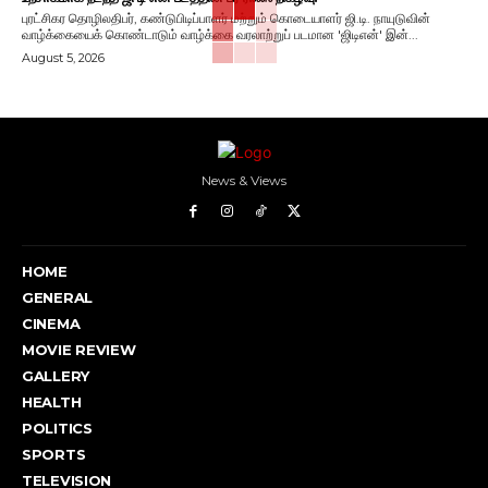
புரட்சிகர தொழிலதிபர், கண்டுபிடிப்பாளர் மற்றும் கொடையாளர் ஜி.டி. நாயுடுவின்
வாழ்க்கையைக் கொண்டாடும் வாழ்க்கை வரலாற்றுப் படமான 'ஜிடிஎன்' இன்...
August 5, 2026
News & Views
HOME
GENERAL
CINEMA
MOVIE REVIEW
GALLERY
HEALTH
POLITICS
SPORTS
TELEVISION