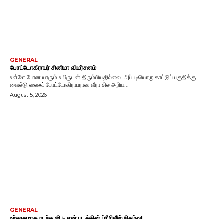
GENERAL
போட்டோகிராபர் சினிமா விமர்சனம்
உள்ளே போன யாரும் உயிருடன் திரும்பியதில்லை. அப்படியொரு காட்டுப் பகுதிக்கு
வைல்டு லைஃப் போட்டோகிராபரான வீரா சில அரிய...
August 5, 2026
GENERAL
உற்சாகமாக நடந்த ஜி டி என் படத்தின் ப்ரீ ரிலீஸ் நிகழ்வு!