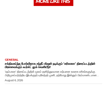
MORE LIKE THIS
GENERAL
சக்திவாய்ந்த போர்வீரராக சந்தீப் கிஷன் நடிக்கும் ‘கரிகாலா’ திரைப்படத்தின்
மிரளவைக்கும் ஃபர்ஸ்ட் லுக் வெளியீடு!
'ஷம்பாலா' திரைப்படத்தின் மூலம் தனித்துவமான கற்பனை உலகை ரசிகர்களுக்கு
அறிமுகப்படுத்திய இயக்குநர் யுகேந்தர் முனி, தற்போது இன்னும் பிரம்மாண்டமான...
August 6, 2026