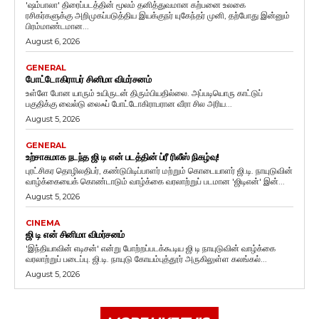
'ஷம்பாலா' திரைப்படத்தின் மூலம் தனித்துவமான கற்பனை உலகை
ரசிகர்களுக்கு அறிமுகப்படுத்திய இயக்குநர் யுகேந்தர் முனி, தற்போது இன்னும்
பிரம்மாண்டமான...
August 6, 2026
GENERAL
போட்டோகிராபர் சினிமா விமர்சனம்
உள்ளே போன யாரும் உயிருடன் திரும்பியதில்லை. அப்படியொரு காட்டுப்
பகுதிக்கு வைல்டு லைஃப் போட்டோகிராபரான வீரா சில அரிய...
August 5, 2026
GENERAL
உற்சாகமாக நடந்த ஜி டி என் படத்தின் ப்ரீ ரிலீஸ் நிகழ்வு!
புரட்சிகர தொழிலதிபர், கண்டுபிடிப்பாளர் மற்றும் கொடையாளர் ஜி.டி. நாயுடுவின்
வாழ்க்கையைக் கொண்டாடும் வாழ்க்கை வரலாற்றுப் படமான 'ஜிடிஎன்' இன்...
August 5, 2026
CINEMA
ஜி டி என் சினிமா விமர்சனம்
'இந்தியாவின் எடிசன்' என்று போற்றப்படக்கூடிய ஜி டி நாயுடுவின் வாழ்க்கை
வரலாற்றுப் படைப்பு. ஜி.டி. நாயுடு கோயம்புத்தூர் அருகிலுள்ள கலங்கல்...
August 5, 2026