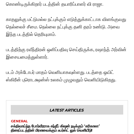
கொண்டிருக்கிறார் படத்தின் தயாரிப்பாளர் வி ராஜா.
காதலுக்கு மட்டுமல்ல நட்புக்கும் எடுத்துக்காட்டாக விளங்குவது
நெல்லைச் சீமை. நெல்லை நட்புக்கு தனி தரம் உண்டு. அவை
இந்த படத்தில் தெரியுமாம்.
படத்திற்கு ரவீந்திரன் ஒளிப்பதிவு செய்திருக்க, ரஷாந்த் அர்வின்
இசையமைத்துள்ளார்.
படம் அக்டோபர் மாதம் வெளியாகவுள்ளது. படத்தை ஒயிட்
ஸ்கிரீன் புரொடக்ஷன்ஸ் உலகம் முழுவதும் வெளியிடுகிறது.
LATEST ARTICLES
GENERAL
சக்திவாய்ந்த போர்வீரராக சந்தீப் கிஷன் நடிக்கும் ‘கரிகாலா’
திரைப்படத்தின் மிரளவைக்கும் ஃபர்ஸ்ட் லுக் வெளியீடு!