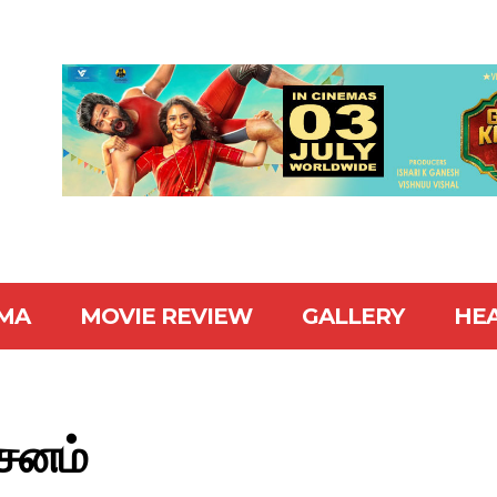
MA
MOVIE REVIEW
GALLERY
HE
்சனம்