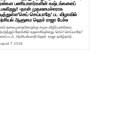
ுன்கள பணியாளர்களின் கஷ்டங்களைப்
ேசுகிறது! -தான் முதலமைச்சராக
டித்துள்ள’செய் செய்யாதே’ பட விழாவில்
ரசியல் ஆளுமை ஹெச் ராஜா பேச்சு
ளம் தலைமுறையினருக்கு சமூக விழிப்புணர்வை
ற்படுத்தும் நோக்கில் உருவாகியுள்ளது ‘செய்! செய்யாதே!’
ிரைப்படம். அரசியல்வாதி ஹெச். ராஜா தமிழ்நாடு...
ugust 7, 2026