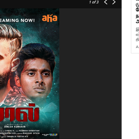
1
of 3
ம
ப
ந
அ
இ
ஏ
த
A