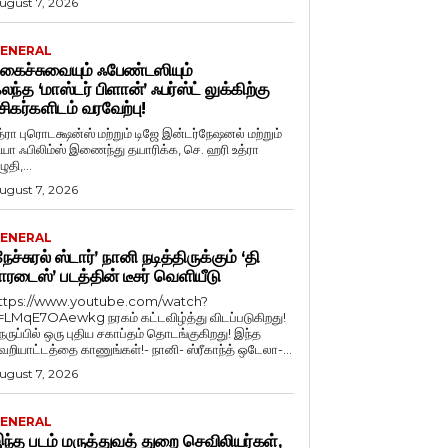
ugust 7, 2026
ENERAL
கைச்சுவையும் ஃபேண்டஸியும்
லந்த ‘மாஸ்டர் பிளான்’ ஃபர்ஸ்ட் லுக்கிற்கு
சிகர்களிடம் வரவேற்பு!
த்ரா புரொடக்ஷன்ஸ் மற்றும் டிஜே இன்டர்நேஷனல் மற்றும்
ியா ஃபிலிம்ஸ் இணைந்து தயாரிக்க, செ. ஹரி உத்ரா
ுதி,...
ugust 7, 2026
ENERAL
நேச்சுரல் ஸ்டார்’ நானி நடித்திருக்கும் ‘தி
ாரடைஸ்’ படத்தின் டீசர் வெளியீடு
ttps://www.youtube.com/watch?
=LMqE7OAewkg நரகம் கட்டவிழ்த்து விடப்படுகிறது!
ெருப்பில் ஒரு புதிய சகாப்தம் தொடங்குகிறது! இந்த
ெறியாட்டத்தை காணுங்கள்!- நானி- ஸ்ரீகாந்த் ஒடேலா-...
ugust 7, 2026
ENERAL
ந்த படம் மருத்துவத் துறை செவிலியர்கள்,