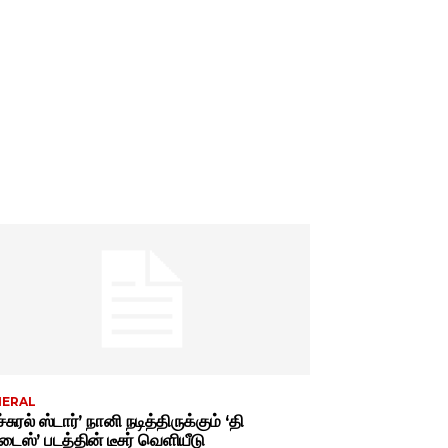
NERAL
்சுரல் ஸ்டார்’ நானி நடித்திருக்கும் ‘தி
டைஸ்’ படத்தின் டீசர் வெளியீடு