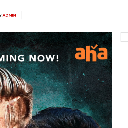
Y
ADMIN