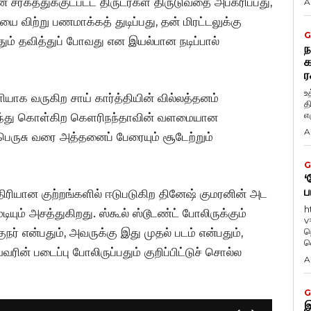
 சரகத்துக்குட்பட்ட திருடர்கள் திருடுவதை அபகரிப்பது,
A
 விற்று பணமாக்கத் துடிப்பது, தன் மிரட்டலுக்கு
G
ும் தவித்துப் போவது என இயல்பான நடிப்பால்
ந
க
ர
உ
ளியாக வருகிற சாய் கார்த்தியின் வில்லத்தனம்
த
எழ
ர்ந்து கொள்கிற கெளரிநந்தாவின் வளமையான
A
ெருசு வரை அத்தனைப் பேரையும் சூடேற்றும்
G
‘
ப
ாதிரியான குற்றங்களில் ஈடுபடுகிற தினேஷ் குமரனின் அட
h
ியும் அசத்துகிறது. ஸ்கூல் ஸ்டூடண்ட் போலிருக்கும்
v
் என்பதும், அவருக்கு இது முதல் படம் என்பதும்,
ந
வ
ின் படைப்பு போலிருப்பதும் குறிப்பிட்டுச் சொல்ல
A
G
இ