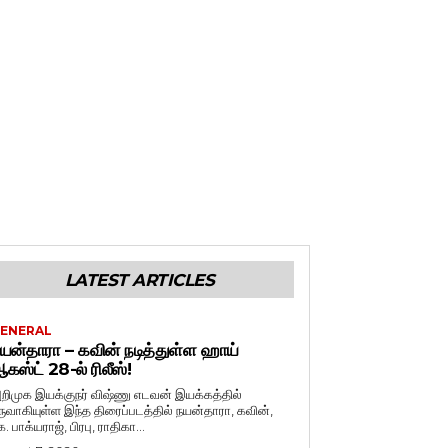
LATEST ARTICLES
ENERAL
யன்தாரா – கவின் நடித்துள்ள ஹாய்
கஸ்ட் 28-ல் ரிலீஸ்!
றிமுக இயக்குநர் விஷ்ணு எடவன் இயக்கத்தில்
ருவாகியுள்ள இந்த திரைப்படத்தில் நயன்தாரா, கவின்,
. பாக்யராஜ், பிரபு, ராதிகா...