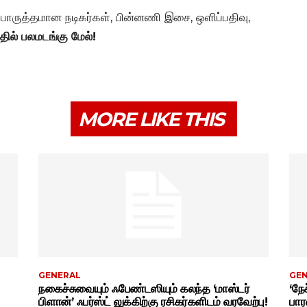
ொருத்தமான நடிகர்கள், பின்னணி இசை, ஒளிப்பதிவு,
தில் பலமடங்கு மேல்!
MORE LIKE THIS
GENERAL
GE
நகைச்சுவையும் ஃபேண்டஸியும் கலந்த ‘மாஸ்டர்
‘நேச
பிளான்’ ஃபர்ஸ்ட் லுக்கிற்கு ரசிகர்களிடம் வரவேற்பு!
பார