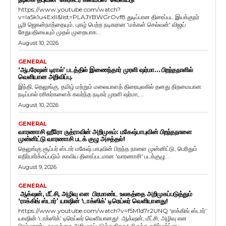
https://www.youtube.com/watch?
v=Ia5k1u4ExlI&list=PLAJYBWGrOvf8 துடிப்பான திரைப்பட இயக்குநர்
பூரி ஜெகன்நாத்தையும், புகழ் பெற்ற நடிகரான 'மக்கள் செல்வன்' விஜய்
சேதுபதியையும் முதல் முறையாக...
August 10, 2026
GENERAL
‘ஆபரேஷன் டிரால்’ படத்தில் இணைந்தார் முரளி ஷர்மா… பிறந்தநாளில்
வெளியான அறிவிப்பு.
இந்தி, தெலுங்கு, தமிழ் மற்றும் மலையாளத் திரையுலகில் தனது திறமையான
நடிப்பால் ரசிகர்களைக் கவர்ந்த நடிகர் முரளி ஷர்மா,...
August 10, 2026
GENERAL
வாரணாசி ஹீரோ ருத்ராவின் அறிமுகம்: மகேஷ்பாபுவின் பிறந்தநாளை
முன்னிட்டு வாரணாசி படக் குழு அசத்தல்!
தெலுங்கு சூப்பர் ஸ்டார் மகேஷ் பாபுவின் பிறந்த நாளை முன்னிட்டு, பெரிதும்
எதிர்பார்க்கப்படும் காவிய திரைப்படமான 'வாரணாசி' படக்குழு...
August 9, 2026
GENERAL
ஆக்‌ஷன், மீட்சி, அழிவு என பிரமாண்ட உலகத்தை அறிமுகப்படுத்தும்
‘ராக்கிங் ஸ்டார்’ யாஷின் ‘டாக்ஸிக்’ டிரெய்லர் வெளியானது!
https://www.youtube.com/watch?v=f5M1d7r2UNQ ‘ராக்கிங் ஸ்டார்’
யாஷின் ‘டாக்ஸிக்’ டிரெய்லர் வெளியானது! ஆக்‌ஷன், மீட்சி, அழிவு என
பிரம்மாண்ட உலகத்தை அறிமுகப்படுத்துகிறது! மிகுந்த எதிர்பார்ப்பை...