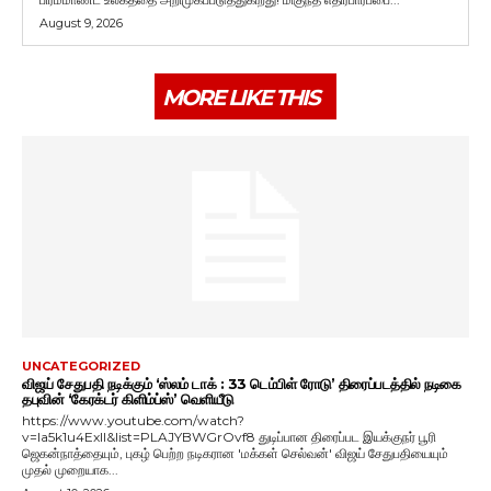
August 9, 2026
MORE LIKE THIS
UNCATEGORIZED
விஜய் சேதுபதி நடிக்கும் ‘ஸ்லம் டாக் : 33 டெம்பிள் ரோடு’ திரைப்படத்தில் நடிகை
தபுவின் ‘கேரக்டர் கிளிம்ப்ஸ்’ வெளியீடு
https://www.youtube.com/watch?
v=Ia5k1u4ExlI&list=PLAJYBWGrOvf8 துடிப்பான திரைப்பட இயக்குநர் பூரி
ஜெகன்நாத்தையும், புகழ் பெற்ற நடிகரான 'மக்கள் செல்வன்' விஜய் சேதுபதியையும்
முதல் முறையாக...