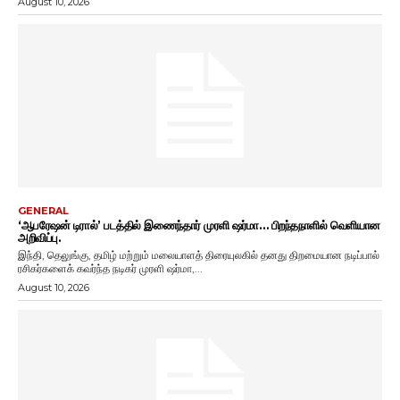
August 10, 2026
GENERAL
‘ஆபரேஷன் டிரால்’ படத்தில் இணைந்தார் முரளி ஷர்மா… பிறந்தநாளில் வெளியான
அறிவிப்பு.
இந்தி, தெலுங்கு, தமிழ் மற்றும் மலையாளத் திரையுலகில் தனது திறமையான நடிப்பால்
ரசிகர்களைக் கவர்ந்த நடிகர் முரளி ஷர்மா,...
August 10, 2026