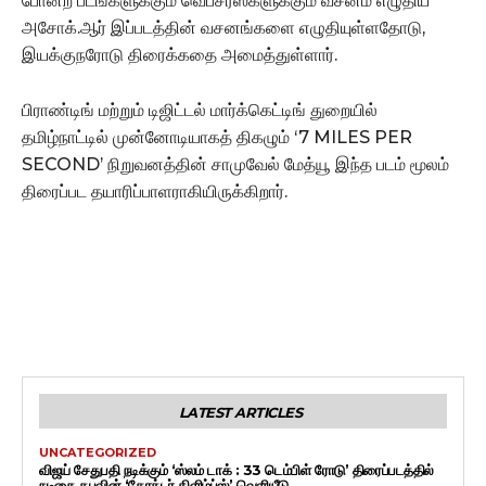
போன்ற படங்களுக்கும் வெப்சீரீஸ்களுக்கும் வசனம் எழுதிய
அசோக்.ஆர் இப்படத்தின் வசனங்களை எழுதியுள்ளதோடு,
இயக்குநரோடு திரைக்கதை அமைத்துள்ளார்.
பிராண்டிங் மற்றும் டிஜிட்டல் மார்க்கெட்டிங் துறையில்
தமிழ்நாட்டில் முன்னோடியாகத் திகழும் ‘7 MILES PER
SECOND’ நிறுவனத்தின் சாமுவேல் மேத்யூ இந்த படம் மூலம்
திரைப்பட தயாரிப்பாளராகியிருக்கிறார்.
LATEST ARTICLES
UNCATEGORIZED
விஜய் சேதுபதி நடிக்கும் ‘ஸ்லம் டாக் : 33 டெம்பிள் ரோடு’ திரைப்படத்தில்
நடிகை தபுவின் ‘கேரக்டர் கிளிம்ப்ஸ்’ வெளியீடு