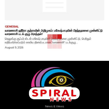
GENERAL
வாரணாசி ஹீரோ ருத்ராவின் அறிமுகம்: மகேஷ்பாபுவின் பிறந்தநாளை முன்னிட்டு
வாரணாசி படக் குழு அசத்தல்!
தெலுங்கு சூப்பர் ஸ்டார் மகேஷ் பாபுவின் பிறந்த நாளை முன்னிட்டு, பெரிதும்
எதிர்பார்க்கப்படும் காவிய திரைப்படமான 'வாரணாசி' படக்குழு...
August 9, 2026
News & Views