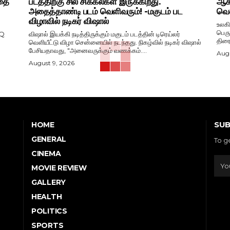
்தை
படத்திற்கு சில சிக்கல்கள் இருக்கிறது.
ஆகஸ
அதைத்தாண்டி படம் வெளிவரும்! -மகுடம் பட
வெள
விழாவில் நடிகர் விஷால்
உலகி
பெரு
NQ
விஷால் இயக்கி நடித்திருக்கும் மகுடம் படத்தின் டிரெய்லர்
திரைப
வெளியீட்டு விழா சென்னையில் நடந்தது. நிகழ்வில் நடிகர் விஷால்
பேசியதாவது, "அனைவருக்கும் வணக்கம்....
Augu
August 9, 2026
SUB
HOME
GENERAL
To g
CINEMA
MOVIE REVIEW
GALLERY
HEALTH
POLITICS
SPORTS