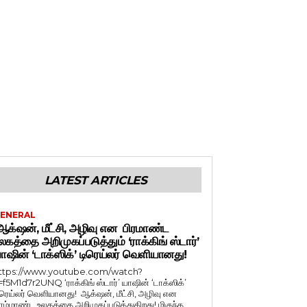
LATEST ARTICLES
ENERAL
க்‌ஷன், மீட்சி, அழிவு என பிரமாண்ட
லகத்தை அறிமுகப்படுத்தும் ‘ராக்கிங் ஸ்டார்’
ாஷின் ‘டாக்ஸிக்’ டிரெய்லர் வெளியானது!
ttps://www.youtube.com/watch?
=f5M1d7r2UNQ ‘ராக்கிங் ஸ்டார்’ யாஷின் ‘டாக்ஸிக்’
ிரெய்லர் வெளியானது! ஆக்‌ஷன், மீட்சி, அழிவு என
ிரம்மாண்ட உலகத்தை அறிமுகப்படுத்துகிறது! மிகுந்த