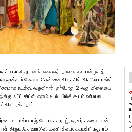
ொகுப்பாளினி, நடனக் கலைஞர், நடிகை என பன்முகத்
களுக்கும் மேலாக சென்னை தி.நகரில் ‘கிகி’ஸ் டான்ஸ்
ற்றிகரமாக நடத்தி வருகிறார். தற்போது 2-வது கிளையை
G
கு ஃபிட் கிட்ஸ் எனும் உடற்பயிற்சி கூடம் உள்ளது .
ஆ
உ
கியிருக்கிறார்.
ய
h
்ணிமா பாக்யராஜ், கே. பாக்யராஜ், நடிகர் கலையரசன்,
v
ட
ான், திருமதி சுஹாசினி மணிரத்னம், காயத்ரி ரகுராம்
ப