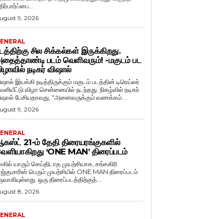
ிர்பார்ப்பை...
ugust 9, 2026
ENERAL
டத்திற்கு சில சிக்கல்கள் இருக்கிறது.
தைத்தாண்டி படம் வெளிவரும்! -மகுடம் பட
ிழாவில் நடிகர் விஷால்
ிஷால் இயக்கி நடித்திருக்கும் மகுடம் படத்தின் டிரெய்லர்
ளியீட்டு விழா சென்னையில் நடந்தது. நிகழ்வில் நடிகர்
விஷால் பேசியதாவது, "அனைவருக்கும் வணக்கம்....
ugust 9, 2026
ENERAL
கஸ்ட் 21-ம் தேதி திரையரங்குகளில்
ெளியாகிறது ‘ONE MAN’ திரைப்படம்
லகில் யாரும் செய்திடாத முயற்சியாக, சங்ககிரி
ாஜ்குமாரின் பெரும் முயற்சியில் ONE MAN திரைப்படம்
ருவாகியுள்ளது. ஒரு திரைப்படத்திற்குத்...
ugust 8, 2026
ENERAL