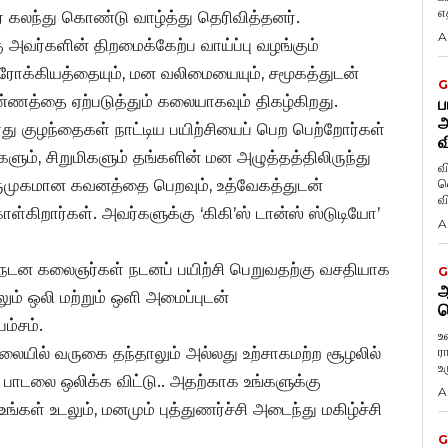
எத
லர் கலந்து கொண்டு வாழ்த்து தெரிவித்தனர்.
A
ு அவர்களின் திறமைக்கேற்ப வாய்ப்பு வழங்கும்
ரோக்கியத்தையும், மன வலிமையையும், சமூகத்துடன்
G
்ணத்தை ஏற்படுத்தும் கலையாகவும் திகழ்கிறது.
ப
அ
து குழந்தைகள் நாட்டிய பயிற்சியைப் பெற பெற்றோர்கள்
வ
ளும், சிறுமிகளும் தங்களின் மன அழுத்தத்திலிருந்து
வ
ருமுகமான கவனத்தை பெறவும், உத்வேகத்துடன்
வெ
்கிறார்கள். அவர்களுக்கு ‘கிகி’ஸ் டான்ஸ் ஸ்டுடியோ’
A
.. நடன கலைஞர்கள் நடனப் பயிற்சி பெறுவதற்கு வசதியாக
G
ஆ
ும் ஒலி மற்றும் ஒளி அமைப்புடன்
வ
ம்சம்.
உ
ையில் வருகை தந்தாலும் அல்லது உற்சாகமற்ற சூழலில்
ர
உ
த பாடலை ஒலிக்க விட்டு.. அதற்காக உங்களுக்கு
A
கள் உடலும், மனமும் புத்துணர்ச்சி அடைந்து மகிழ்ச்சி
G