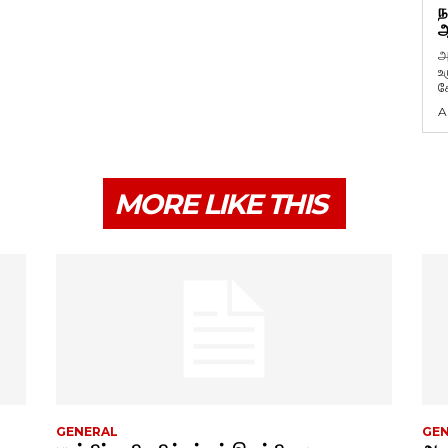
ந
ஆ
அ
உ
கே
A
MORE LIKE THIS
GENERAL
GE