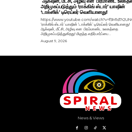
ஆக்‌ஷன், மீட்சி, அழிவு என பிரமாண்ட உலகத
அறிமுகப்படுத்தும் ‘ராக்கிங் ஸ்டார்’ யாஷின்
‘டாக்ஸிக்’ டிரெய்லர் வெளியானது!
https://www.youtube.com/watch?v=f5M1d7r2U
‘ராக்கிங் ஸ்டார்’ யாஷின் ‘டாக்ஸிக்’ டிரெய்லர் வெளியானது!
ஆக்‌ஷன், மீட்சி, அழிவு என பிரம்மாண்ட உலகத்தை
அறிமுகப்படுத்துகிறது! மிகுந்த எதிர்பார்ப்பை...
August 9, 2026
News & Views