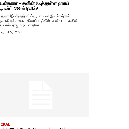
யன்தாரா – கவின் நடித்துள்ள ஹாய்
கஸ்ட் 28-ல் ரிலீஸ்!
றிமுக இயக்குநர் விஷ்ணு எடவன் இயக்கத்தில்
ருவாகியுள்ள இந்த திரைப்படத்தில் நயன்தாரா, கவின்,
. பாக்யராஜ், பிரபு, ராதிகா...
ugust 7, 2026
NERAL