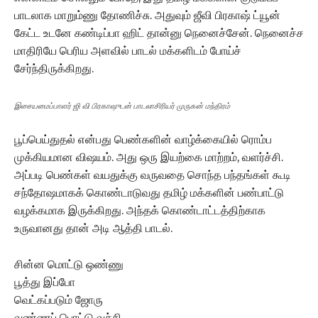
பாடலாக மாறும்ணு தோணிச்சு. அதுவும் ஜீவி பிரகாஷ் ட்யூன்
கேட்ட உடனே கண்டிப்பா ஹிட் தான்னு நெனைச்சேன். நெனைச்ச
மாதிரியே பெரிய அளவில் பாடல் மக்களிடம் போய்ச்
சேர்ந்திருக்கிறது.
இசையமைப்பாளர் ஜி வி பிரகாஷுடன் பாடலாசிரியர் முருகன் மந்திரம்
பூப்பெய்துதல் என்பது பெண்களின் வாழ்க்கையில் ரொம்ப
முக்கியமான விஷயம். அது ஒரு இயற்கை மாற்றம், வளர்ச்சி.
அப்படி பெண்கள் வயதுக்கு வருவதை சொந்த பந்தங்கள் கூடி
சந்தோஷமாகக் கொண்டாடுவது தமிழ் மக்களின் பண்பாட்டு
வழக்கமாக இருக்கிறது. அந்தக் கொண்டாட்டத்திற்காக
உருவானது தான் அடி ஆத்தி பாடல்.
சின்ன மொட்டு ஒண்ணு
பூத்து இப்போ
வெட்கப்படும் ஜோரு
வண்ணப் பொட்டு வச்சி