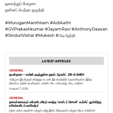
ஒலகத்துப் பேரழகா
ஒன்னப் பெத்தா ஒருத்தி
#MuruganManthiram #AdiAathi
#GVPrakashkumar #JayamRavi #AnthonyDaasan
#SinduriVishal #Mukesh #அடிஆத்தி
LATEST ARTICLES
GENERAL
நயன்தாரா – கவின் நடித்துள்ள ஹாய் ஆகஸ்ட் 28-ல் ரிலீஸ்!
அறிமுக இயக்குநர் விஷ்ணு எடவன் இயக்கத்தில் உருவாகியுள்ள இந்த
திரைப்படத்தில் நயன்தாரா, கவின், கே. பாக்யராஜ், பிரபு, ராதிகா...
August 7, 2026
GENERAL
நகைச்சுவையும் ஃபேண்டஸியும் கலந்த ‘மாஸ்டர் பிளான்’ ஃபர்ஸ்ட் லுக்கிற்கு
ரசிகர்களிடம் வரவேற்பு!
உத்ரா புரொடக்ஷன்ஸ் மற்றும் டிஜே இன்டர்நேஷனல் மற்றும் தியா ஃபிலிம்ஸ்