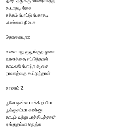
இஷ்டத்துக்கு ஊரைச்சுத்த
கூடாதடி ரோசு
சத்தம் போட்டு பேசாதடி
மெல்லமா நீ பேசு
தொகையறா:
வளையலு குலுங்குற ஓசை
வானத்தை எட்டுந்தான்
தாவணி போடுற ஆசை
நாணத்தை கூட்டுந்தான்
சரணம் 2.
பூவே ஒன்ன பாக்கிறப்போ
பூக்குதம்மா கண்ணு
தாயும் வந்து பாத்திடத்தான்
ஏங்குதம்மா நெஞ்சு