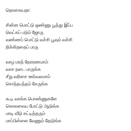
தொகையறா:
சின்ன மொட்டு ஒண்ணு பூத்து இப்ப
வெட்கப் படும் ஜோரு
வண்ணப் பொட்டு வச்சி பூவும் வச்சி
நிக்கிறதைப் பாரு
வாழ மரத் தோரணமாம்
வாச நடை பாருங்க
சீறு வரிசை ஊர்வலமாம்
சொந்தபந்தம் சேருங்க
கூடி வாங்க பொண்ணுகளே
கொலவைய போட்டு ஆடுங்க
மாடி வீடு கட்டித்தரும்
மாப்பிள்ளை வேணும் தேடுங்க