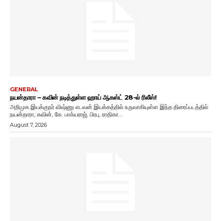
GENERAL
நயன்தாரா – கவின் நடித்துள்ள ஹாய் ஆகஸ்ட் 28-ல் ரிலீஸ்!
அறிமுக இயக்குநர் விஷ்ணு எடவன் இயக்கத்தில் உருவாகியுள்ள இந்த திரைப்படத்தில்
நயன்தாரா, கவின், கே. பாக்யராஜ், பிரபு, ராதிகா...
August 7, 2026