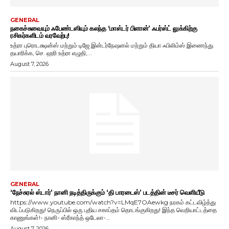
GENERAL
நகைச்சுவையும் ஃபேண்டஸியும் கலந்த ‘மாஸ்டர் பிளான்’ ஃபர்ஸ்ட் லுக்கிற்கு
ரசிகர்களிடம் வரவேற்பு!
உத்ரா புரொடக்ஷன்ஸ் மற்றும் டிஜே இன்டர்நேஷனல் மற்றும் தியா ஃபிலிம்ஸ் இணைந்து
தயாரிக்க, செ. ஹரி உத்ரா எழுதி,...
August 7, 2026
GENERAL
‘நேச்சுரல் ஸ்டார்’ நானி நடித்திருக்கும் ‘தி பாரடைஸ்’ படத்தின் டீசர் வெளியீடு
https://www.youtube.com/watch?v=LMqE7OAewkg நரகம் கட்டவிழ்த்து
விடப்படுகிறது! நெருப்பில் ஒரு புதிய சகாப்தம் தொடங்குகிறது! இந்த வெறியாட்டத்தை
காணுங்கள்!- நானி- ஸ்ரீகாந்த் ஒடேலா-...
August 7, 2026