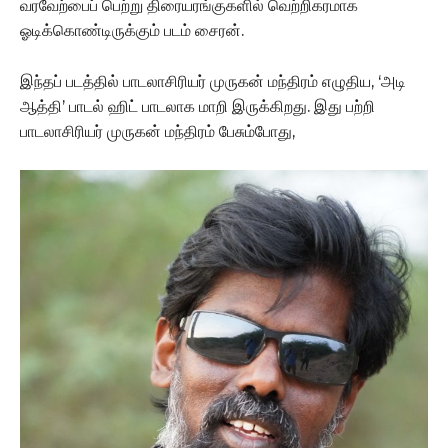
வரவேற்பைப் பெற்று திரையரங்குகளில் வெற்றிகரமாக
ஓடிக்கொண்டிருக்கும் படம் சைரன்.
இந்தப் படத்தில் பாடலாசிரியர் முருகன் மந்திரம் எழுதிய, ‘அடி
ஆத்தி’ பாடல் ஹிட் பாடலாக மாறி இருக்கிறது. இது பற்றி
பாடலாசிரியர் முருகன் மந்திரம் பேசும்போது,