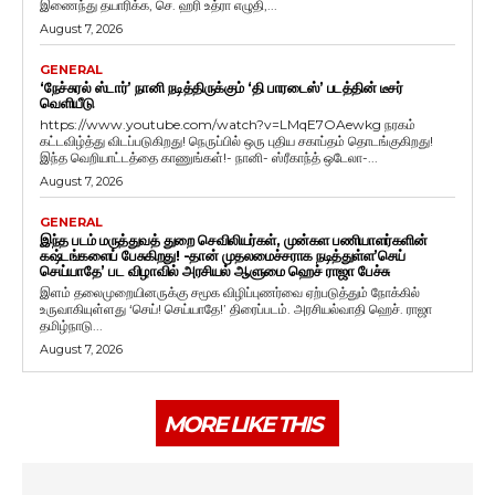
இணைந்து தயாரிக்க, செ. ஹரி உத்ரா எழுதி,...
August 7, 2026
GENERAL
‘நேச்சுரல் ஸ்டார்’ நானி நடித்திருக்கும் ‘தி பாரடைஸ்’ படத்தின் டீசர்
வெளியீடு
https://www.youtube.com/watch?v=LMqE7OAewkg நரகம்
கட்டவிழ்த்து விடப்படுகிறது! நெருப்பில் ஒரு புதிய சகாப்தம் தொடங்குகிறது!
இந்த வெறியாட்டத்தை காணுங்கள்!- நானி- ஸ்ரீகாந்த் ஒடேலா-...
August 7, 2026
GENERAL
இந்த படம் மருத்துவத் துறை செவிலியர்கள், முன்கள பணியாளர்களின்
கஷ்டங்களைப் பேசுகிறது! -தான் முதலமைச்சராக நடித்துள்ள’செய்
செய்யாதே’ பட விழாவில் அரசியல் ஆளுமை ஹெச் ராஜா பேச்சு
இளம் தலைமுறையினருக்கு சமூக விழிப்புணர்வை ஏற்படுத்தும் நோக்கில்
உருவாகியுள்ளது ‘செய்! செய்யாதே!’ திரைப்படம். அரசியல்வாதி ஹெச். ராஜா
தமிழ்நாடு...
August 7, 2026
MORE LIKE THIS