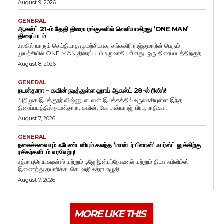
August 9, 2026
GENERAL
ஆகஸ்ட் 21-ம் தேதி திரையரங்குகளில் வெளியாகிறது ‘ONE MAN’
திரைப்படம்
உலகில் யாரும் செய்திடாத முயற்சியாக, சங்ககிரி ராஜ்குமாரின் பெரும்
முயற்சியில் ONE MAN திரைப்படம் உருவாகியுள்ளது. ஒரு திரைப்படத்திற்குத்...
August 8, 2026
GENERAL
நயன்தாரா – கவின் நடித்துள்ள ஹாய் ஆகஸ்ட் 28-ல் ரிலீஸ்!
அறிமுக இயக்குநர் விஷ்ணு எடவன் இயக்கத்தில் உருவாகியுள்ள இந்த
திரைப்படத்தில் நயன்தாரா, கவின், கே. பாக்யராஜ், பிரபு, ராதிகா...
August 7, 2026
GENERAL
நகைச்சுவையும் ஃபேண்டஸியும் கலந்த ‘மாஸ்டர் பிளான்’ ஃபர்ஸ்ட் லுக்கிற்கு
ரசிகர்களிடம் வரவேற்பு!
உத்ரா புரொடக்ஷன்ஸ் மற்றும் டிஜே இன்டர்நேஷனல் மற்றும் தியா ஃபிலிம்ஸ்
இணைந்து தயாரிக்க, செ. ஹரி உத்ரா எழுதி,...
August 7, 2026
MORE LIKE THIS