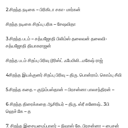
2.சிறந்த நடிகை – பிரிகிடா சகா- மார்கன்
சிறந்த நடிகை சிறப்பு பரிசு – சேஷவிதா
3.சிறந்த படம் – சத்யஜோதி பிலிம்ஸ் தலைவன் தலைவி-
சத்யஜோதி தியாகராஜன்
சிறந்த படம் சிறப்பு பிரிவு டூரிஸ்ட் ஃபேமிலி…மகேஷ் ராஜ்
4சிறந்த இயக்குனர் சிறப்பு பிரிவு – திரு. பொன்ராம். கொம்பு சீவி
5.சிறந்த கதை – குடும்பஸ்தான் – பிரசன்னா பாலசந்திரன் –
6 சிறந்த திரைக்கதை ஆசிரியர் – திரு. ஸ்ரீ கணேஷ்.. 3பி
ஹெச்.கே – த
7. சிறந்த இசையமைப்பாளர் – நிவாஸ் கே. பிரசன்னா – பைசன்