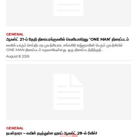
GENERAL
ஆகஸ்ட் 21-ம் தேதி திரையரங்குகளில் வெளியாகிறது ‘ONE MAN’ திரைப்படம்
உலகில் யாரும் செய்திடாத முயற்சியாக, சங்ககிரி ராஜ்குமாரின் பெரும் முயற்சியில்
ONE MAN திரைப்படம் உருவாகியுள்ளது. ஒரு திரைப்படத்திற்குத்...
August 8, 2026
GENERAL
நயன்தாரா – கவின் நடித்துள்ள ஹாய் ஆகஸ்ட் 28-ல் ரிலீஸ்!