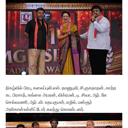
நிகழ்வில் பிரபு, கலைப்புலி.எஸ். தாணு,வி, சி.குகநாதன், காற்ற
கட பிரசாத், கங்கை அமரன், விக்ரமன், டி. சிவா, ஆர். கே
செல்வமணி, ஆர். வி. உதயகுமார், எழில், மன்சூர்
அலிகான்உள்ளிட்டோர் கலந்து கொண்டனர்.