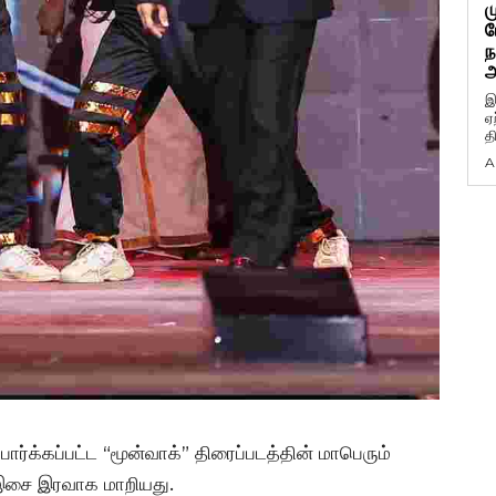
ம
ப
ந
அ
இ
ஏ
த
A
பார்க்கப்பட்ட “மூன்வாக்” திரைப்படத்தின் மாபெரும்
 இசை இரவாக மாறியது.