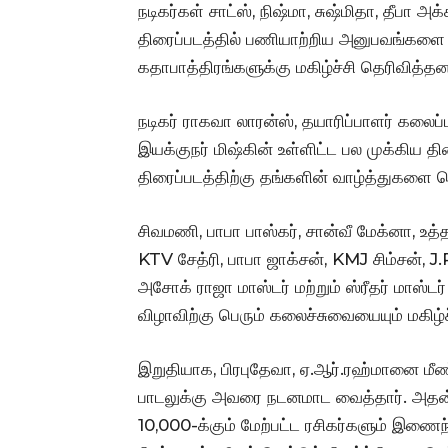
நடிகர்கள் சாட்ஸ், நிஷ்மா, சுஷ்மிதா, தீபா அக
திரைப்படத்தில் பணியாற்றிய அனுபவங்களை ப
கதாபாத்திரங்களுக்கு மகிழ்ச்சி தெரிவித்தனர
நடிகர் ராகவா லாரன்ஸ், தயாரிப்பாளர் கலைப்
இயக்குநர் மிஷ்கின் உள்ளிட்ட பல முக்கிய 
திரைப்படத்திற்கு தங்களின் வாழ்த்துகளை த
சிவமணி, பாபா பாஸ்கர், சான்வீ மேக்னா, உத்த
KTV சேத்ரி, பாபா ஜாக்சன், KMJ சிம்சன், J.R
அசோக் ராஜா மாஸ்டர் மற்றும் ஸ்ரீதர் மாஸ்டர
விழாவிற்கு பெரும் கலைச்சுவையையும் மகிழ்ச
இறுதியாக, பிரபுதேவா, ஏ.ஆர்.ரஹ்மானை மீண்
பாடலுக்கு அவரை நடனமாட வைத்தார். அதன் பி
10,000-க்கும் மேற்பட்ட ரசிகர்களும் இணை