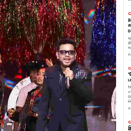
G
ந
க
ர
உ
த
எழ
A
G
‘
ப
h
v
ந
வ
A
G
இ