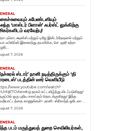
ENERAL
கைச்சுவையும் ஃபேண்டஸியும்
லந்த ‘மாஸ்டர் பிளான்’ ஃபர்ஸ்ட் லுக்கிற்கு
சிகர்களிடம் வரவேற்பு!
த்ரா புரொடக்ஷன்ஸ் மற்றும் டிஜே இன்டர்நேஷனல் மற்றும்
ியா ஃபிலிம்ஸ் இணைந்து தயாரிக்க, செ. ஹரி உத்ரா
ுதி,...
ugust 7, 2026
ENERAL
நேச்சுரல் ஸ்டார்’ நானி நடித்திருக்கும் ‘தி
ாரடைஸ்’ படத்தின் டீசர் வெளியீடு
ttps://www.youtube.com/watch?
=LMqE7OAewkg நரகம் கட்டவிழ்த்து விடப்படுகிறது!
ெருப்பில் ஒரு புதிய சகாப்தம் தொடங்குகிறது! இந்த
ெறியாட்டத்தை காணுங்கள்!- நானி- ஸ்ரீகாந்த் ஒடேலா-...
ugust 7, 2026
ENERAL
ந்த படம் மருத்துவத் துறை செவிலியர்கள்,