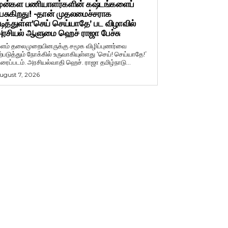
ுன்கள பணியாளர்களின் கஷ்டங்களைப்
ேசுகிறது! -தான் முதலமைச்சராக
டித்துள்ள’செய் செய்யாதே’ பட விழாவில்
ரசியல் ஆளுமை ஹெச் ராஜா பேச்சு
ளம் தலைமுறையினருக்கு சமூக விழிப்புணர்வை
ற்படுத்தும் நோக்கில் உருவாகியுள்ளது ‘செய்! செய்யாதே!’
ிரைப்படம். அரசியல்வாதி ஹெச். ராஜா தமிழ்நாடு...
ugust 7, 2026