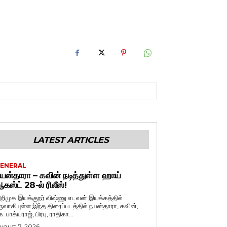
LATEST ARTICLES
ENERAL
யன்தாரா – கவின் நடித்துள்ள ஹாய்
கஸ்ட் 28-ல் ரிலீஸ்!
றிமுக இயக்குநர் விஷ்ணு எடவன் இயக்கத்தில்
ருவாகியுள்ள இந்த திரைப்படத்தில் நயன்தாரா, கவின்,
. பாக்யராஜ், பிரபு, ராதிகா...
ugust 7, 2026