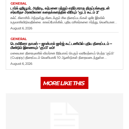
GENERAL
டார்க் ஹியூமர், அதிரடி, கற்பனை மற்றும் எதிர்பாராத திருப்பங்களுடன்
சர்வதேச அளவிலான கதைக்களத்தில் விரியும் ‘மூடர் கூடம் 2’
கல்ட் கிளாசிக் அந்தஸ்து கிடைக்கும் சில திரைப்படங்கள் ஒரே இரவில்
உருவாகிவிடுவதில்லை. காலப்போக்கில், புதிய ரசிகர்களை ஈர்த்து, வெளியான...
August 6, 2026
GENERAL
டொவினோ தாமஸ் – ஜான்பால் ஜார்ஜ் கூட்டணியில் புதிய திரைப்படம் –
மீண்டும் இணையும் ‘குப்பி’ டீம்!
மலையாள திரையுலகில் விமர்சன ரீதியாகப் பெரும் வரவேற்பைப் பெற்ற ‘குப்பி’
(Guppy) திரைப்படம் வெளியாகி 10 ஆண்டுகள் நிறைவடைந்துள்ள...
August 6, 2026
MORE LIKE THIS