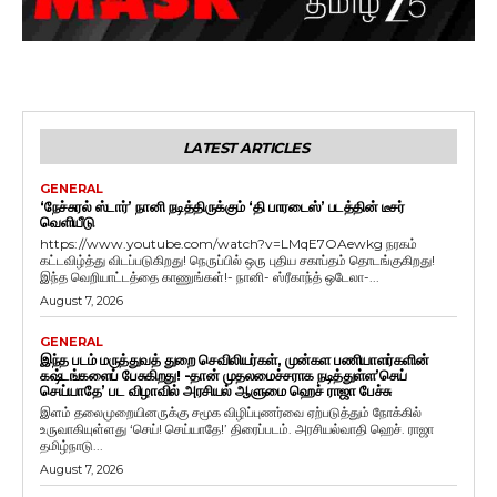
LATEST ARTICLES
GENERAL
‘நேச்சுரல் ஸ்டார்’ நானி நடித்திருக்கும் ‘தி பாரடைஸ்’ படத்தின் டீசர்
வெளியீடு
https://www.youtube.com/watch?v=LMqE7OAewkg நரகம்
கட்டவிழ்த்து விடப்படுகிறது! நெருப்பில் ஒரு புதிய சகாப்தம் தொடங்குகிறது!
இந்த வெறியாட்டத்தை காணுங்கள்!- நானி- ஸ்ரீகாந்த் ஒடேலா-...
August 7, 2026
GENERAL
இந்த படம் மருத்துவத் துறை செவிலியர்கள், முன்கள பணியாளர்களின்
கஷ்டங்களைப் பேசுகிறது! -தான் முதலமைச்சராக நடித்துள்ள’செய்
செய்யாதே’ பட விழாவில் அரசியல் ஆளுமை ஹெச் ராஜா பேச்சு
இளம் தலைமுறையினருக்கு சமூக விழிப்புணர்வை ஏற்படுத்தும் நோக்கில்
உருவாகியுள்ளது ‘செய்! செய்யாதே!’ திரைப்படம். அரசியல்வாதி ஹெச். ராஜா
தமிழ்நாடு...
August 7, 2026