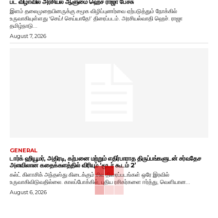
பட விழாவில் அரசியல் ஆளுமை ஹெச் ராஜா பேச்சு
இளம் தலைமுறையினருக்கு சமூக விழிப்புணர்வை ஏற்படுத்தும் நோக்கில்
உருவாகியுள்ளது ‘செய்! செய்யாதே!’ திரைப்படம். அரசியல்வாதி ஹெச். ராஜா
தமிழ்நாடு...
August 7, 2026
GENERAL
டார்க் ஹியூமர், அதிரடி, கற்பனை மற்றும் எதிர்பாராத திருப்பங்களுடன் சர்வதேச
அளவிலான கதைக்களத்தில் விரியும் ‘மூடர் கூடம் 2’
கல்ட் கிளாசிக் அந்தஸ்து கிடைக்கும் சில திரைப்படங்கள் ஒரே இரவில்
உருவாகிவிடுவதில்லை. காலப்போக்கில், புதிய ரசிகர்களை ஈர்த்து, வெளியான...
August 6, 2026