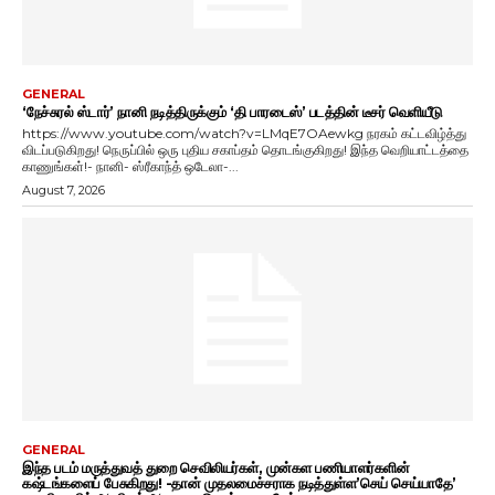
GENERAL
‘நேச்சுரல் ஸ்டார்’ நானி நடித்திருக்கும் ‘தி பாரடைஸ்’ படத்தின் டீசர் வெளியீடு
https://www.youtube.com/watch?v=LMqE7OAewkg நரகம் கட்டவிழ்த்து
விடப்படுகிறது! நெருப்பில் ஒரு புதிய சகாப்தம் தொடங்குகிறது! இந்த வெறியாட்டத்தை
காணுங்கள்!- நானி- ஸ்ரீகாந்த் ஒடேலா-...
August 7, 2026
GENERAL
இந்த படம் மருத்துவத் துறை செவிலியர்கள், முன்கள பணியாளர்களின்
கஷ்டங்களைப் பேசுகிறது! -தான் முதலமைச்சராக நடித்துள்ள’செய் செய்யாதே’