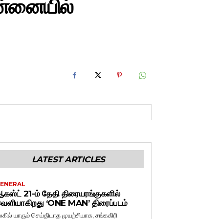
ென்னையில்
LATEST ARTICLES
ENERAL
கஸ்ட் 21-ம் தேதி திரையரங்குகளில்
ெளியாகிறது ‘ONE MAN’ திரைப்படம்
லகில் யாரும் செய்திடாத முயற்சியாக, சங்ககிரி