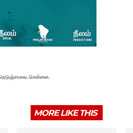
ி நெடுஞ்சாலை, சென்னை.
MORE LIKE THIS