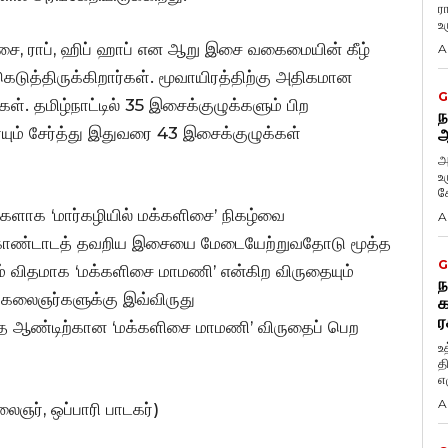
ர
உ
ி இசை, ராப், ஹிப் ஹாப் என ஆறு இசை வகைமையின் கீழ்
A
ுத்திருக்கிறார்கள். மூவாயிரத்திற்கு அதிகமான
G
். தமிழ்நாட்டில் 35 இசைக்குழுக்களும் பிற
ந
ும் சேர்த்து இதுவரை 43 இசைக்குழுக்கள்
ஆ
அ
உ
கே
ுகளாக ‘மார்கழியில் மக்களிசை’ நிகழ்வை
A
கொண்டாடத் தவறிய இசையை மேடையேற்றுவதோடு மூத்த
G
் விதமாக ‘மக்களிசை மாமணி’ என்கிற விருதையும்
ந
 கலைஞர்களுக்கு இவ்விருது
க
ர
இந்த ஆண்டிற்கான ‘மக்களிசை மாமணி’ விருதைப் பெற
உ
த
எழ
A
ைஞர், ஒப்பாரி பாடகர்)