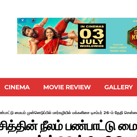
CINEMA
MOVIE REVIEW
GALLERY
பண்பாட்டு மையம் முன்னெடுப்பில் மார்கழியில் மக்களிசை டிசம்பர் 26-ம் தேதி சென்ன
ித்தின் நீலம் பண்பாட்டு மை