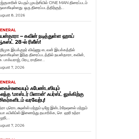
ாஜ்குமாரின் பெரும் முயற்சியில் ONE MAN திரைப்படம்
ருவாகியுள்ளது. ஒரு திரைப்படத்திற்குத்...
ugust 8, 2026
ENERAL
யன்தாரா – கவின் நடித்துள்ள ஹாய்
கஸ்ட் 28-ல் ரிலீஸ்!
றிமுக இயக்குநர் விஷ்ணு எடவன் இயக்கத்தில்
ருவாகியுள்ள இந்த திரைப்படத்தில் நயன்தாரா, கவின்,
. பாக்யராஜ், பிரபு, ராதிகா...
ugust 7, 2026
ENERAL
கைச்சுவையும் ஃபேண்டஸியும்
லந்த ‘மாஸ்டர் பிளான்’ ஃபர்ஸ்ட் லுக்கிற்கு
சிகர்களிடம் வரவேற்பு!
த்ரா புரொடக்ஷன்ஸ் மற்றும் டிஜே இன்டர்நேஷனல் மற்றும்
ியா ஃபிலிம்ஸ் இணைந்து தயாரிக்க, செ. ஹரி உத்ரா
ுதி,...
ugust 7, 2026