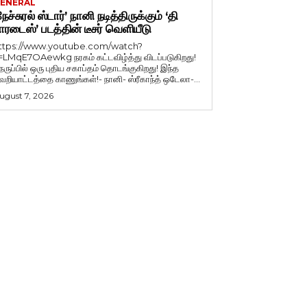
ENERAL
நேச்சுரல் ஸ்டார்’ நானி நடித்திருக்கும் ‘தி
ாரடைஸ்’ படத்தின் டீசர் வெளியீடு
ttps://www.youtube.com/watch?
=LMqE7OAewkg நரகம் கட்டவிழ்த்து விடப்படுகிறது!
ெருப்பில் ஒரு புதிய சகாப்தம் தொடங்குகிறது! இந்த
ெறியாட்டத்தை காணுங்கள்!- நானி- ஸ்ரீகாந்த் ஒடேலா-...
ugust 7, 2026