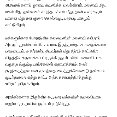
ஆவேசங்களால் ஓரளவு கவனிக்க வைக்கிறார். மனைவி மீது,
மகள் மீது, தன்னைச் சார்ந்த மக்கள் மீது, தான் வளர்க்கும்
யானை மீது என குறை சொல்லமுடியாதபடி பாசமும்
காட்டுகிறார்.
மக்களுக்காக போராடுகிற தலைவனின் மனைவி என்றால்
அவரும் துணிச்சல் மிக்கவராக இருந்தால்தான் கதைக்களம்
பலமடையும். அதற்கேற்ப தீயவர்கள் மீது சீற்றம் காட்டுகிற
விதத்தில் உருவாக்கப்பட்டிருக்கிறது விமலின் மனைவியாக
வருகிற ஸ்ருஷ்டி டாங்கேவின் கதாபாத்திரம். அவர்
குழந்தைத்தனமான முகத்தை வைத்துக்கொண்டு தன்னால்
முடிந்தளவு கெத்து காட்டி அந்த கதாபாத்திரத்துக்கு
உயிரூட்டியிருக்கிறார்.
அரக்கர்களாக இருக்கிற ஆடிவார மக்களின் தலைவியாக
மஹிமா குப்தாவின் நடிப்பு மிரட்டுகிறது.
வனத்துறை அதிகாரியாக, தான் விரும்பியதை அடைய யாரை