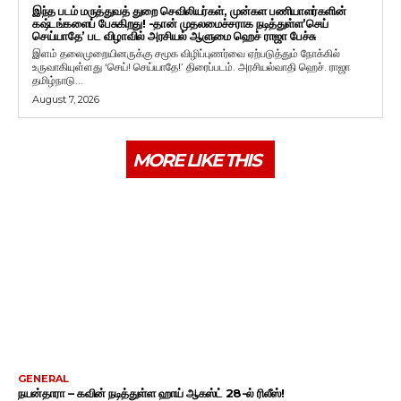
இந்த படம் மருத்துவத் துறை செவிலியர்கள், முன்கள பணியாளர்களின்
கஷ்டங்களைப் பேசுகிறது! -தான் முதலமைச்சராக நடித்துள்ள’செய்
செய்யாதே’ பட விழாவில் அரசியல் ஆளுமை ஹெச் ராஜா பேச்சு
இளம் தலைமுறையினருக்கு சமூக விழிப்புணர்வை ஏற்படுத்தும் நோக்கில்
உருவாகியுள்ளது ‘செய்! செய்யாதே!’ திரைப்படம். அரசியல்வாதி ஹெச். ராஜா
தமிழ்நாடு...
August 7, 2026
MORE LIKE THIS
GENERAL
நயன்தாரா – கவின் நடித்துள்ள ஹாய் ஆகஸ்ட் 28-ல் ரிலீஸ்!