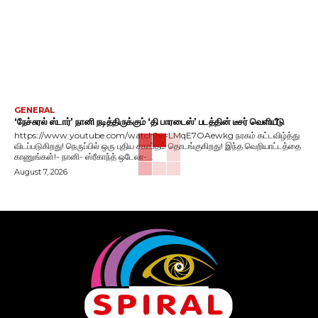
GENERAL
‘நேச்சுரல் ஸ்டார்’ நானி நடித்திருக்கும் ‘தி பாரடைஸ்’ படத்தின் டீசர் வெளியீடு
https://www.youtube.com/watch?v=LMqE7OAewkg நரகம் கட்டவிழ்த்து
விடப்படுகிறது! நெருப்பில் ஒரு புதிய சகாப்தம் தொடங்குகிறது! இந்த வெறியாட்டத்தை
காணுங்கள்!- நானி- ஸ்ரீகாந்த் ஒடேலா-...
August 7, 2026