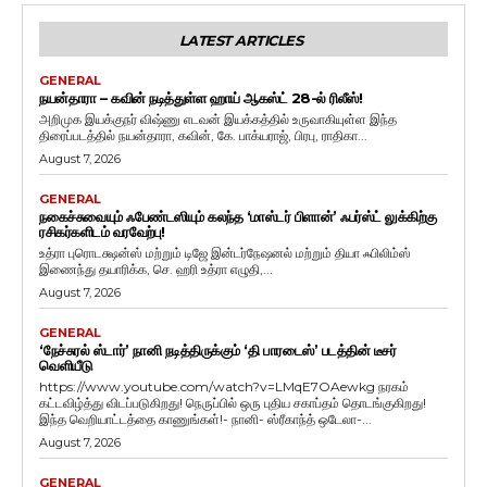
LATEST ARTICLES
GENERAL
நயன்தாரா – கவின் நடித்துள்ள ஹாய் ஆகஸ்ட் 28-ல் ரிலீஸ்!
அறிமுக இயக்குநர் விஷ்ணு எடவன் இயக்கத்தில் உருவாகியுள்ள இந்த
திரைப்படத்தில் நயன்தாரா, கவின், கே. பாக்யராஜ், பிரபு, ராதிகா...
August 7, 2026
GENERAL
நகைச்சுவையும் ஃபேண்டஸியும் கலந்த ‘மாஸ்டர் பிளான்’ ஃபர்ஸ்ட் லுக்கிற்கு
ரசிகர்களிடம் வரவேற்பு!
உத்ரா புரொடக்ஷன்ஸ் மற்றும் டிஜே இன்டர்நேஷனல் மற்றும் தியா ஃபிலிம்ஸ்
இணைந்து தயாரிக்க, செ. ஹரி உத்ரா எழுதி,...
August 7, 2026
GENERAL
‘நேச்சுரல் ஸ்டார்’ நானி நடித்திருக்கும் ‘தி பாரடைஸ்’ படத்தின் டீசர்
வெளியீடு
https://www.youtube.com/watch?v=LMqE7OAewkg நரகம்
கட்டவிழ்த்து விடப்படுகிறது! நெருப்பில் ஒரு புதிய சகாப்தம் தொடங்குகிறது!
இந்த வெறியாட்டத்தை காணுங்கள்!- நானி- ஸ்ரீகாந்த் ஒடேலா-...
August 7, 2026
GENERAL