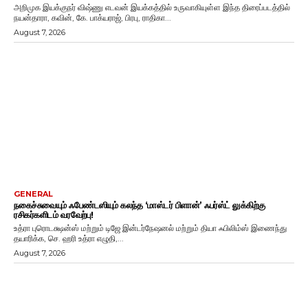
அறிமுக இயக்குநர் விஷ்ணு எடவன் இயக்கத்தில் உருவாகியுள்ள இந்த திரைப்படத்தில்
நயன்தாரா, கவின், கே. பாக்யராஜ், பிரபு, ராதிகா...
August 7, 2026
GENERAL
நகைச்சுவையும் ஃபேண்டஸியும் கலந்த ‘மாஸ்டர் பிளான்’ ஃபர்ஸ்ட் லுக்கிற்கு
ரசிகர்களிடம் வரவேற்பு!
உத்ரா புரொடக்ஷன்ஸ் மற்றும் டிஜே இன்டர்நேஷனல் மற்றும் தியா ஃபிலிம்ஸ் இணைந்து
தயாரிக்க, செ. ஹரி உத்ரா எழுதி,...
August 7, 2026