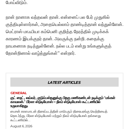
போய்விடும்.
நான் நானாக வந்தவன் தான். என்னைப் பல பேர் முதுகில்
குத்தியுள்ளார்கள், அதையெல்லாம் தாண்டித்தான் வந்துள்ளேன்.
மெட்ராஸ் மாஃபியா கம்பெனி குறித்த நேரத்தில் முடிக்கக்
காரணம் இயக்குநர் தான். அவருக்கு நன்றி. கதைக்கு
நாயகனாக நடித்துள்ளேன். நல்ல படம் என்று உங்களுக்குத்
தோன்றினால் வாழ்த்துங்கள்” என்றார்.
LATEST ARTICLES
GENERAL
குட் நைட், லவ்வர், குடும்பஸ்தனுக்கு பிறகு மணிகண்டன் நடிக்கும் ‘மக்கள்
காவலன்.’ பிர்லா ஸ்டுடியோஸ் – நீலம் ஸ்டுடியோஸ் கூட்டணியில்
உருவாகிறது.
பைசன் காளமாடன் திரைப்படத்தின் மாபெரும் திரையரங்கு வெற்றியைத்
தொடர்ந்து, பிர்லா ஸ்டுடியோஸ் மற்றும் நீலம் ஸ்டுடியோஸ் தங்களது
கூட்டணியில்...
August 6, 2026