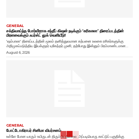
GENERAL
சக்திவாய்ந்த போர்வீரராக சந்தீப் கிஷன் நடிக்கும் ‘கரிகாலா’ திரைப்படத்தின்
மிரளவைக்கும் ஃபர்ஸ்ட் லுக் வெளியீடு!
'ஷம்பாலா' திரைப்படத்தின் மூலம் தனித்துவமான கற்பனை உலகை ரசிகர்களுக்கு
அறிமுகப்படுத்திய இயக்குநர் யுகேந்தர் முனி, தற்போது இன்னும் பிரம்மாண்டமான...
August 6, 2026
GENERAL
போட்டோகிராபர் சினிமா விமர்சனம்
உள்ளே போன யாரும் உயிருடன் திரும்பியதில்லை. அப்படியொரு காட்டுப் பகுதிக்கு