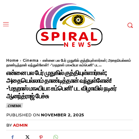
Home
Cinema
என்னை பல பேர் முதுகில் குத்தியுள்ளார்கள்; அதையெல்லாம்
தாண்டித்தான் வந்துள்ளேன்! -'மதறாஸ் மாஃபியா கம்பெனி' பட...
என்னை பல பேர் முதுகில் குத்தியுள்ளார்கள்;
அதையெல்லாம் தாண்டித்தான் வந்துள்ளேன்!
-‘மதறாஸ் மாஃபியா கம்பெனி’ பட விழாவில் நடிகர்
ஆனந்த்ராஜ் பேச்சு
CINEMA
PUBLISHED ON
NOVEMBER 2, 2025
BY
ADMIN