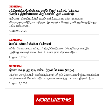
GENERAL
சக்திவாய்ந்த போர்வீரராக சந்தீப் கிஷன் நடிக்கும் ‘கரிகாலா’
திரைப்படத்தின் மிரளவைக்கும் ஃபர்ஸ்ட் லுக் வெளியீடு!
'ஷம்பாலா' திரைப்படத்தின் மூலம் தனித்துவமான கற்பனை உலகை
ரசிகர்களுக்கு அறிமுகப்படுத்திய இயக்குநர் யுகேந்தர் முனி, தற்போது இன்னும்
பிரம்மாண்டமான...
August 6, 2026
GENERAL
போட்டோகிராபர் சினிமா விமர்சனம்
உள்ளே போன யாரும் உயிருடன் திரும்பியதில்லை. அப்படியொரு காட்டுப்
பகுதிக்கு வைல்டு லைஃப் போட்டோகிராபரான வீரா சில அரிய...
August 5, 2026
GENERAL
உற்சாகமாக நடந்த ஜி டி என் படத்தின் ப்ரீ ரிலீஸ் நிகழ்வு!
புரட்சிகர தொழிலதிபர், கண்டுபிடிப்பாளர் மற்றும் கொடையாளர் ஜி.டி. நாயுடுவின்
வாழ்க்கையைக் கொண்டாடும் வாழ்க்கை வரலாற்றுப் படமான 'ஜிடிஎன்' இன்...
August 5, 2026
MORE LIKE THIS