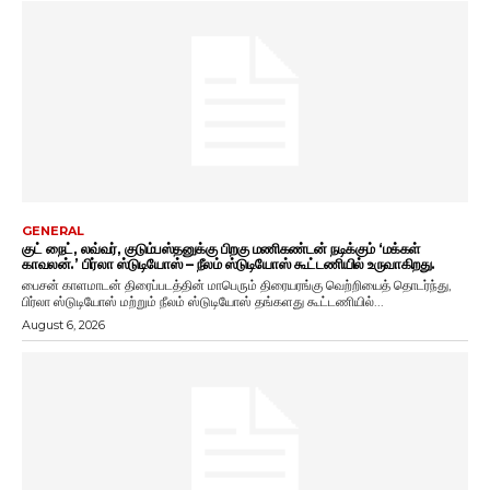
GENERAL
குட் நைட், லவ்வர், குடும்பஸ்தனுக்கு பிறகு மணிகண்டன் நடிக்கும் ‘மக்கள்
காவலன்.’ பிர்லா ஸ்டுடியோஸ் – நீலம் ஸ்டுடியோஸ் கூட்டணியில் உருவாகிறது.
பைசன் காளமாடன் திரைப்படத்தின் மாபெரும் திரையரங்கு வெற்றியைத் தொடர்ந்து,
பிர்லா ஸ்டுடியோஸ் மற்றும் நீலம் ஸ்டுடியோஸ் தங்களது கூட்டணியில்...
August 6, 2026