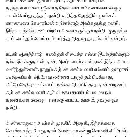
சிறப்பாகச் செய்துள்ளார். தீபா, ஆராதியா நன்றாக
நடித்துள்ளார்கள். ஶ்ரீகாந்த் தேவா சம்பளமே வாங்காமல் ஒரு
பாடல் செய்து தந்தார். நன்றி. குறித்த நேரத்தில் முடிக்கக்
காரணமான கேமராமேன் அசோக்ராஜ் அவர்களுக்கு நன்றி.
இந்த படத்தில் பணியாற்றிய அனைவருக்கும் நன்றி. ஒரு நல்ல
படம் செய்துள்ளோம் படம் பார்த்து ஆதரவு தாருங்கள்” என்றார்.
நடிகர் ஆனந்த்ராஜ் ”எனக்குக் கிடைத்த எல்லா இயக்குநர்களும்
நல்ல இயக்குநர்கள் தான், அவர்களால் தான் நான் இந்த அளவு
வளர்ந்துள்ளேன். நானும் ஆர் கே செல்வமணி எல்லாம் ஒன்றாகப்
படித்தவர்கள். அப்போது என்னை யாருக்கும் பிடிக்காது,
அப்போதே ரௌடித்தனம் பண்ண ஆரம்பித்தது தான் காரணம்.
ஆர் கே செல்வமணி, ஆர் வி உதயகுமாரிடம் பல மலரும்
நினைவுகள் உள்ளது. எனக்கு வாய்ப்பு தந்த இருவருக்கும்
நன்றி.
அண்ணாதுரை அவர்கள் முதலில் அணுகி, இந்தக்கதை
சொல்ல வந்த போது, நான் வேண்டாம் என்று சொல்லி விட்டேன்.