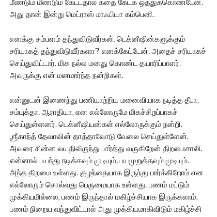
மீண்டும் மீண்டும் கேட்டதால் கதை கேட்க ஒத்துக்கொண்டேன்.
அது தான் இன்று மெட்ராஸ் மாஃபியா கம்பெனி.
எனக்கு சம்பளம் தந்துவிடுவீர்கள், டெக்னீஷின்களுக்கும்
சரியாகத் தந்துவிடுவீர்களா? எனக்கேட்டேன், அதைச் சரியாகச்
செய்துவிட்டார். மிக நல்ல மனது கொண்ட தயாரிப்பாளர்.
அவருக்கு என் மனமார்ந்த நன்றிகள்.
என்னுடன் இணைந்து பணியாற்றிய மனைவியாக நடித்த தீபா,
சம்யுக்தா, ஆராதியா, என எல்லோருமே மிகச்சிறப்பாகச்
செய்துள்ளனர். டெக்னீஷியன்கள் எல்லோருக்கும் நன்றி.
ஶ்ரீகாந்த் தேவாவின் தாத்தாவோடு வேலை செய்துள்ளேன்.
அவரை சின்ன வயதிலிருந்து பார்த்து வருகிறேன் திறமைசாலி.
என்னால் பயந்து நடிக்கவும் முடியும், பயமுறுத்தவும் முடியும்.
அந்த திறமை உள்ளது. குழந்தையாக இருந்து பார்க்கிறோம் என
எல்லோரும் சொல்வது பெருமையாக உள்ளது. பணம் மட்டும்
முக்கியமில்லை, பணம் இருந்தால் மகிழ்ச்சியாக இருக்கலாம்,
பணம் நிறைய வந்துவிட்டால் அது முக்கியமாகிவிடும் மகிழ்ச்சி