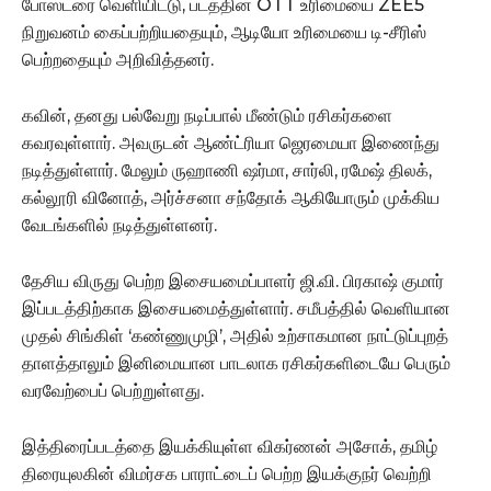
போஸ்டரை வெளியிட்டு, படத்தின் OTT உரிமையை ZEE5
நிறுவனம் கைப்பற்றியதையும், ஆடியோ உரிமையை டி-சீரிஸ்
பெற்றதையும் அறிவித்தனர்.
கவின், தனது பல்வேறு நடிப்பால் மீண்டும் ரசிகர்களை
கவரவுள்ளார். அவருடன் ஆண்ட்ரியா ஜெரமையா இணைந்து
நடித்துள்ளார். மேலும் ருஹாணி ஷர்மா, சார்லி, ரமேஷ் திலக்,
கல்லூரி வினோத், அர்ச்சனா சந்தோக் ஆகியோரும் முக்கிய
வேடங்களில் நடித்துள்ளனர்.
தேசிய விருது பெற்ற இசையமைப்பாளர் ஜி.வி. பிரகாஷ் குமார்
இப்படத்திற்காக இசையமைத்துள்ளார். சமீபத்தில் வெளியான
முதல் சிங்கிள் ‘கண்ணுமுழி’, அதில் உற்சாகமான நாட்டுப்புறத்
தாளத்தாலும் இனிமையான பாடலாக ரசிகர்களிடையே பெரும்
வரவேற்பைப் பெற்றுள்ளது.
இத்திரைப்படத்தை இயக்கியுள்ள விகர்ணன் அசோக், தமிழ்
திரையுலகின் விமர்சக பாராட்டைப் பெற்ற இயக்குநர் வெற்றி