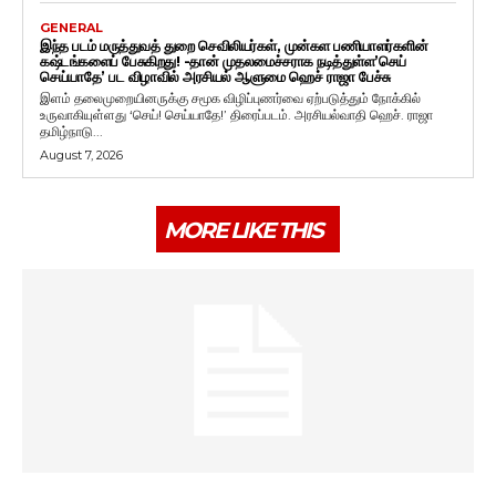
GENERAL
இந்த படம் மருத்துவத் துறை செவிலியர்கள், முன்கள பணியாளர்களின்
கஷ்டங்களைப் பேசுகிறது! -தான் முதலமைச்சராக நடித்துள்ள’செய்
செய்யாதே’ பட விழாவில் அரசியல் ஆளுமை ஹெச் ராஜா பேச்சு
இளம் தலைமுறையினருக்கு சமூக விழிப்புணர்வை ஏற்படுத்தும் நோக்கில்
உருவாகியுள்ளது ‘செய்! செய்யாதே!’ திரைப்படம். அரசியல்வாதி ஹெச். ராஜா
தமிழ்நாடு...
August 7, 2026
MORE LIKE THIS