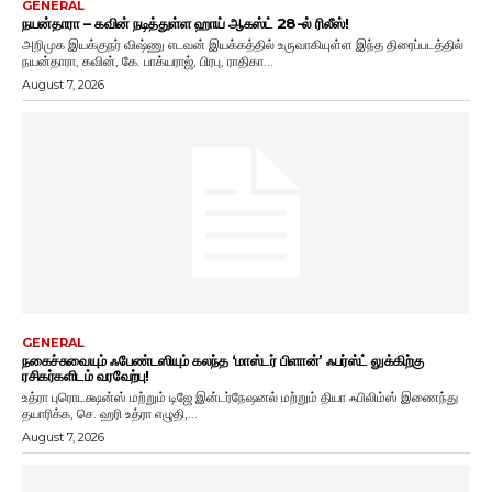
GENERAL
நயன்தாரா – கவின் நடித்துள்ள ஹாய் ஆகஸ்ட் 28-ல் ரிலீஸ்!
அறிமுக இயக்குநர் விஷ்ணு எடவன் இயக்கத்தில் உருவாகியுள்ள இந்த திரைப்படத்தில்
நயன்தாரா, கவின், கே. பாக்யராஜ், பிரபு, ராதிகா...
August 7, 2026
GENERAL
நகைச்சுவையும் ஃபேண்டஸியும் கலந்த ‘மாஸ்டர் பிளான்’ ஃபர்ஸ்ட் லுக்கிற்கு
ரசிகர்களிடம் வரவேற்பு!
உத்ரா புரொடக்ஷன்ஸ் மற்றும் டிஜே இன்டர்நேஷனல் மற்றும் தியா ஃபிலிம்ஸ் இணைந்து
தயாரிக்க, செ. ஹரி உத்ரா எழுதி,...
August 7, 2026