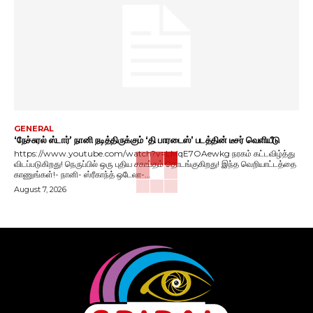
GENERAL
‘நேச்சுரல் ஸ்டார்’ நானி நடித்திருக்கும் ‘தி பாரடைஸ்’ படத்தின் டீசர் வெளியீடு
https://www.youtube.com/watch?v=LMqE7OAewkg நரகம் கட்டவிழ்த்து
விடப்படுகிறது! நெருப்பில் ஒரு புதிய சகாப்தம் தொடங்குகிறது! இந்த வெறியாட்டத்தை
காணுங்கள்!- நானி- ஸ்ரீகாந்த் ஒடேலா-...
August 7, 2026