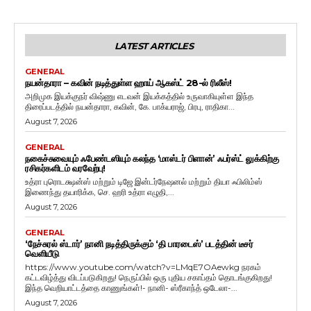
LATEST ARTICLES
GENERAL
நயன்தாரா – கவின் நடித்துள்ள ஹாய் ஆகஸ்ட் 28-ல் ரிலீஸ்!
அறிமுக இயக்குநர் விஷ்ணு எடவன் இயக்கத்தில் உருவாகியுள்ள இந்த
திரைப்படத்தில் நயன்தாரா, கவின், கே. பாக்யராஜ், பிரபு, ராதிகா...
August 7, 2026
GENERAL
நகைச்சுவையும் ஃபேண்டஸியும் கலந்த ‘மாஸ்டர் பிளான்’ ஃபர்ஸ்ட் லுக்கிற்கு
ரசிகர்களிடம் வரவேற்பு!
உத்ரா புரொடக்ஷன்ஸ் மற்றும் டிஜே இன்டர்நேஷனல் மற்றும் தியா ஃபிலிம்ஸ்
இணைந்து தயாரிக்க, செ. ஹரி உத்ரா எழுதி,...
August 7, 2026
GENERAL
‘நேச்சுரல் ஸ்டார்’ நானி நடித்திருக்கும் ‘தி பாரடைஸ்’ படத்தின் டீசர்
வெளியீடு
https://www.youtube.com/watch?v=LMqE7OAewkg நரகம்
கட்டவிழ்த்து விடப்படுகிறது! நெருப்பில் ஒரு புதிய சகாப்தம் தொடங்குகிறது!
இந்த வெறியாட்டத்தை காணுங்கள்!- நானி- ஸ்ரீகாந்த் ஒடேலா-...
August 7, 2026