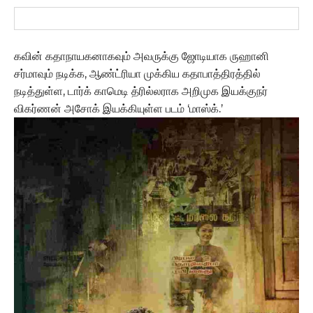
கவின் கதாநாயகனாகவும் அவருக்கு ஜோடியாக ருஹானி
சர்மாவும் நடிக்க, ஆண்ட்ரியா முக்கிய கதாபாத்திரத்தில்
நடித்துள்ள, டார்க் காமெடி த்ரில்லராக அறிமுக இயக்குநர்
விகர்ணன் அசோக் இயக்கியுள்ள படம் ‘மாஸ்க்.’