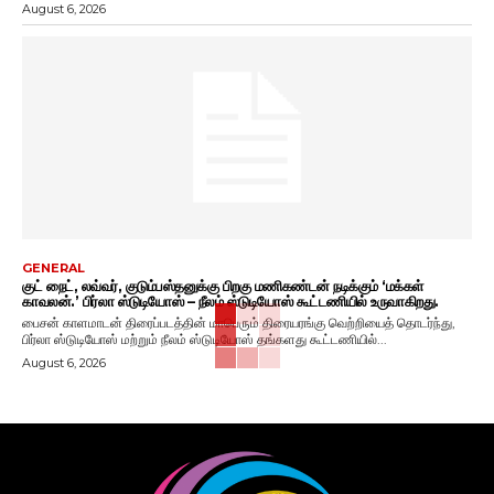
August 6, 2026
GENERAL
குட் நைட், லவ்வர், குடும்பஸ்தனுக்கு பிறகு மணிகண்டன் நடிக்கும் ‘மக்கள்
காவலன்.’ பிர்லா ஸ்டுடியோஸ் – நீலம் ஸ்டுடியோஸ் கூட்டணியில் உருவாகிறது.
பைசன் காளமாடன் திரைப்படத்தின் மாபெரும் திரையரங்கு வெற்றியைத் தொடர்ந்து,
பிர்லா ஸ்டுடியோஸ் மற்றும் நீலம் ஸ்டுடியோஸ் தங்களது கூட்டணியில்...
August 6, 2026