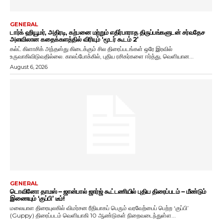
GENERAL
டார்க் ஹியூமர், அதிரடி, கற்பனை மற்றும் எதிர்பாராத திருப்பங்களுடன் சர்வதேச
அளவிலான கதைக்களத்தில் விரியும் ‘மூடர் கூடம் 2’
கல்ட் கிளாசிக் அந்தஸ்து கிடைக்கும் சில திரைப்படங்கள் ஒரே இரவில்
உருவாகிவிடுவதில்லை. காலப்போக்கில், புதிய ரசிகர்களை ஈர்த்து, வெளியான...
August 6, 2026
GENERAL
டொவினோ தாமஸ் – ஜான்பால் ஜார்ஜ் கூட்டணியில் புதிய திரைப்படம் – மீண்டும்
இணையும் ‘குப்பி’ டீம்!
மலையாள திரையுலகில் விமர்சன ரீதியாகப் பெரும் வரவேற்பைப் பெற்ற ‘குப்பி’
(Guppy) திரைப்படம் வெளியாகி 10 ஆண்டுகள் நிறைவடைந்துள்ள...