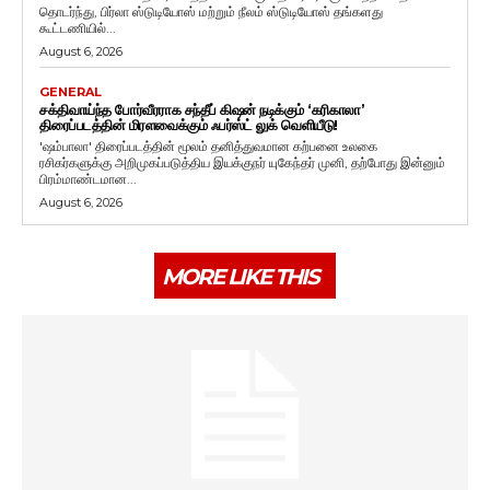
தொடர்ந்து, பிர்லா ஸ்டுடியோஸ் மற்றும் நீலம் ஸ்டுடியோஸ் தங்களது
கூட்டணியில்...
August 6, 2026
GENERAL
சக்திவாய்ந்த போர்வீரராக சந்தீப் கிஷன் நடிக்கும் ‘கரிகாலா’
திரைப்படத்தின் மிரளவைக்கும் ஃபர்ஸ்ட் லுக் வெளியீடு!
'ஷம்பாலா' திரைப்படத்தின் மூலம் தனித்துவமான கற்பனை உலகை
ரசிகர்களுக்கு அறிமுகப்படுத்திய இயக்குநர் யுகேந்தர் முனி, தற்போது இன்னும்
பிரம்மாண்டமான...
August 6, 2026
MORE LIKE THIS