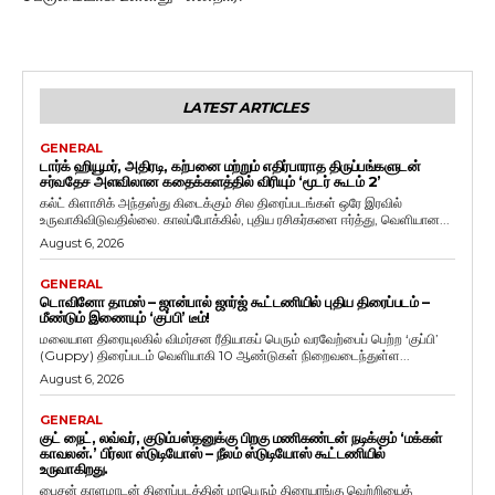
LATEST ARTICLES
GENERAL
டார்க் ஹியூமர், அதிரடி, கற்பனை மற்றும் எதிர்பாராத திருப்பங்களுடன்
சர்வதேச அளவிலான கதைக்களத்தில் விரியும் ‘மூடர் கூடம் 2’
கல்ட் கிளாசிக் அந்தஸ்து கிடைக்கும் சில திரைப்படங்கள் ஒரே இரவில்
உருவாகிவிடுவதில்லை. காலப்போக்கில், புதிய ரசிகர்களை ஈர்த்து, வெளியான...
August 6, 2026
GENERAL
டொவினோ தாமஸ் – ஜான்பால் ஜார்ஜ் கூட்டணியில் புதிய திரைப்படம் –
மீண்டும் இணையும் ‘குப்பி’ டீம்!
மலையாள திரையுலகில் விமர்சன ரீதியாகப் பெரும் வரவேற்பைப் பெற்ற ‘குப்பி’
(Guppy) திரைப்படம் வெளியாகி 10 ஆண்டுகள் நிறைவடைந்துள்ள...
August 6, 2026
GENERAL
குட் நைட், லவ்வர், குடும்பஸ்தனுக்கு பிறகு மணிகண்டன் நடிக்கும் ‘மக்கள்
காவலன்.’ பிர்லா ஸ்டுடியோஸ் – நீலம் ஸ்டுடியோஸ் கூட்டணியில்
உருவாகிறது.
பைசன் காளமாடன் திரைப்படத்தின் மாபெரும் திரையரங்கு வெற்றியைத்