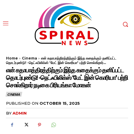
Home
Cinema
என் கதாபாத்திரத்திற்கும் இந்த கதைக்கும் தனிப்பட்ட
தொடர்புண்டு! -நெட்ஃபிலிக்ஸ் 'மேட் இன் கொரியா' பற்றி சொல்கிறார்...
என் கதாபாத்திரத்திற்கும் இந்த கதைக்கும் தனிப்பட்ட
தொடர்புண்டு! -நெட்ஃபிலிக்ஸ் ‘மேட் இன் கொரியா’ பற்றி
சொல்கிறார் நடிகை பிரியங்கா மோகன்
CINEMA
PUBLISHED ON
OCTOBER 15, 2025
BY
ADMIN