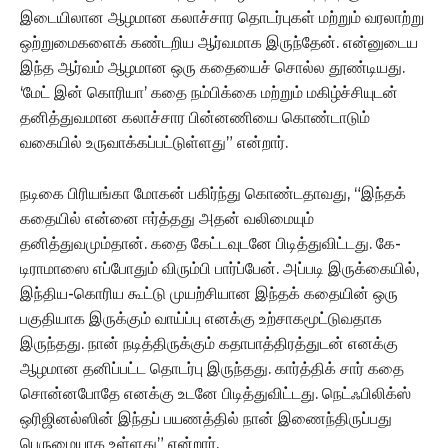
இடையிலான ஆழமான கலாச்சார தொடர்புகள் மற்றும் வரலாற்று
ஒற்றுமைகளைக் கண்டறிய ஆர்வமாக இருந்தேன். என்னுடைய
இந்த ஆர்வம் ஆழமான ஒரு கதையைச் சொல்ல தூண்டியது.
‘மேட் இன் கொரியா’ கதை நம்பிக்கை மற்றும் மகிழ்ச்சியுடன்
தனித்துவமான கலாச்சார பின்னணியை கொண்டாடும்
வகையில் உருவாக்கப்பட்டுள்ளது” என்றார்.
நடிகை பிரியங்கா மோகன் பகிர்ந்து கொண்டதாவது, “இந்தக்
கதையில் என்னை ஈர்த்தது அதன் வலிமையும்
தனித்துவமும்தான். கதை கேட்டவுடனே பிடித்துவிட்டது. கே-
டிராமாஸை எப்போதும் விரும்பி பார்ப்பேன். அப்படி இருக்கையில்,
இந்திய-கொரிய கூட்டு முயற்சியான இந்தக் கதையின் ஒரு
பகுதியாக இருக்கும் வாய்ப்பு எனக்கு உற்சாகமூட்டுவதாக
இருந்தது. நான் நடித்திருக்கும் கதாபாத்திரத்துடன் எனக்கு
ஆழமான தனிப்பட்ட தொடர்பு இருந்தது. கார்த்திக் சார் கதை
சொன்னபோதே எனக்கு உடனே பிடித்துவிட்டது. நெட்ஃபிலிக்ஸ்
ஒரிஜினல்ஸின் இந்தப் பயணத்தில் நான் இணைந்திருப்பது
பெருமையாக உள்ளது” என்றார்.