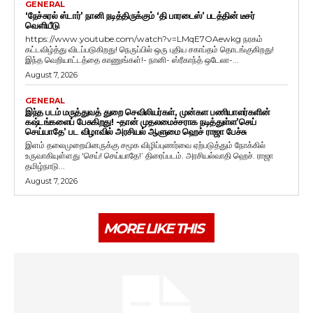
GENERAL
‘நேச்சுரல் ஸ்டார்’ நானி நடித்திருக்கும் ‘தி பாரடைஸ்’ படத்தின் டீசர்
வெளியீடு
https://www.youtube.com/watch?v=LMqE7OAewkg நரகம்
கட்டவிழ்த்து விடப்படுகிறது! நெருப்பில் ஒரு புதிய சகாப்தம் தொடங்குகிறது!
இந்த வெறியாட்டத்தை காணுங்கள்!- நானி- ஸ்ரீகாந்த் ஒடேலா-...
August 7, 2026
GENERAL
இந்த படம் மருத்துவத் துறை செவிலியர்கள், முன்கள பணியாளர்களின்
கஷ்டங்களைப் பேசுகிறது! -தான் முதலமைச்சராக நடித்துள்ள’செய்
செய்யாதே’ பட விழாவில் அரசியல் ஆளுமை ஹெச் ராஜா பேச்சு
இளம் தலைமுறையினருக்கு சமூக விழிப்புணர்வை ஏற்படுத்தும் நோக்கில்
உருவாகியுள்ளது ‘செய்! செய்யாதே!’ திரைப்படம். அரசியல்வாதி ஹெச். ராஜா
தமிழ்நாடு...
August 7, 2026
MORE LIKE THIS