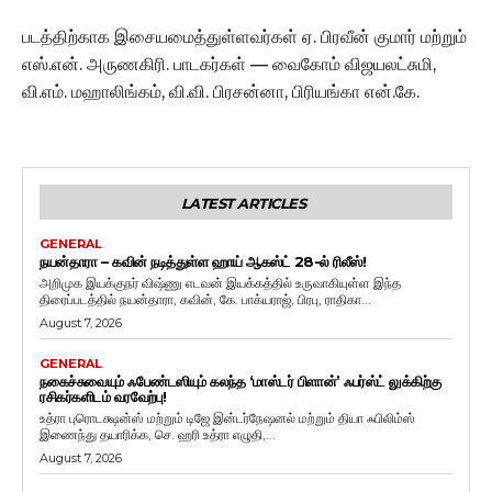
படத்திற்காக இசையமைத்துள்ளவர்கள் ஏ. பிரவீன் குமார் மற்றும்
எஸ்.என். அருணகிரி. பாடகர்கள் — வைகோம் விஜயலட்சுமி,
வி.எம். மஹாலிங்கம், வி.வி. பிரசன்னா, பிரியங்கா என்.கே.
LATEST ARTICLES
GENERAL
நயன்தாரா – கவின் நடித்துள்ள ஹாய் ஆகஸ்ட் 28-ல் ரிலீஸ்!
அறிமுக இயக்குநர் விஷ்ணு எடவன் இயக்கத்தில் உருவாகியுள்ள இந்த
திரைப்படத்தில் நயன்தாரா, கவின், கே. பாக்யராஜ், பிரபு, ராதிகா...
August 7, 2026
GENERAL
நகைச்சுவையும் ஃபேண்டஸியும் கலந்த ‘மாஸ்டர் பிளான்’ ஃபர்ஸ்ட் லுக்கிற்கு
ரசிகர்களிடம் வரவேற்பு!
உத்ரா புரொடக்ஷன்ஸ் மற்றும் டிஜே இன்டர்நேஷனல் மற்றும் தியா ஃபிலிம்ஸ்
இணைந்து தயாரிக்க, செ. ஹரி உத்ரா எழுதி,...
August 7, 2026