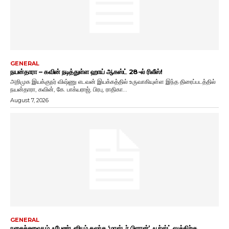
GENERAL
நயன்தாரா – கவின் நடித்துள்ள ஹாய் ஆகஸ்ட் 28-ல் ரிலீஸ்!
அறிமுக இயக்குநர் விஷ்ணு எடவன் இயக்கத்தில் உருவாகியுள்ள இந்த திரைப்படத்தில்
நயன்தாரா, கவின், கே. பாக்யராஜ், பிரபு, ராதிகா...
August 7, 2026
GENERAL
நகைச்சுவையும் ஃபேண்டஸியும் கலந்த ‘மாஸ்டர் பிளான்’ ஃபர்ஸ்ட் லுக்கிற்கு