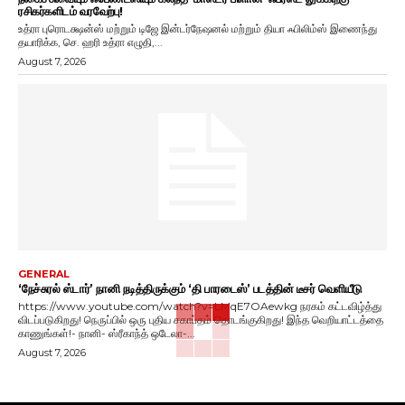
ரசிகர்களிடம் வரவேற்பு!
உத்ரா புரொடக்ஷன்ஸ் மற்றும் டிஜே இன்டர்நேஷனல் மற்றும் தியா ஃபிலிம்ஸ் இணைந்து
தயாரிக்க, செ. ஹரி உத்ரா எழுதி,...
August 7, 2026
GENERAL
‘நேச்சுரல் ஸ்டார்’ நானி நடித்திருக்கும் ‘தி பாரடைஸ்’ படத்தின் டீசர் வெளியீடு
https://www.youtube.com/watch?v=LMqE7OAewkg நரகம் கட்டவிழ்த்து
விடப்படுகிறது! நெருப்பில் ஒரு புதிய சகாப்தம் தொடங்குகிறது! இந்த வெறியாட்டத்தை
காணுங்கள்!- நானி- ஸ்ரீகாந்த் ஒடேலா-...
August 7, 2026