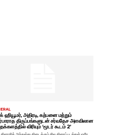
NERAL
்க் ஹியூமர், அதிரடி, கற்பனை மற்றும்
ர்பாராத திருப்பங்களுடன் சர்வதேச அளவிலான
க்களத்தில் விரியும் ‘மூடர் கூடம் 2’
் கிளாசிக் அந்தஸ்து கிடைக்கும் சில திரைப்படங்கள் ஒரே