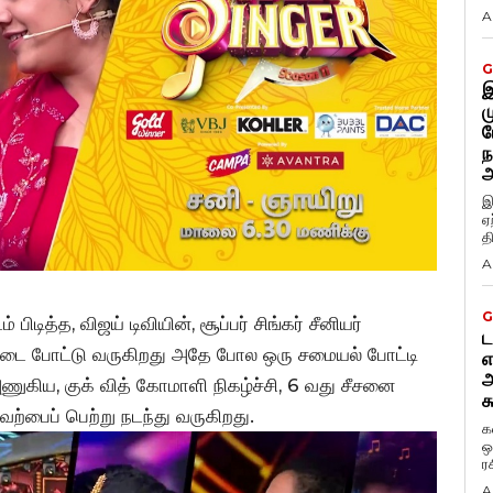
A
G
இ
ம
ப
ந
அ
இ
ஏ
த
A
G
டித்த, விஜய் டிவியின், சூப்பர் சிங்கர் சீனியர்
ட
ி நடை போட்டு வருகிறது அதே போல ஒரு சமையல் போட்டி
எ
அ
ணுகிய, குக் வித் கோமாளி நிகழ்ச்சி, 6 வது சீசனை
க
வேற்பைப் பெற்று நடந்து வருகிறது.
க
ஒ
ர
A