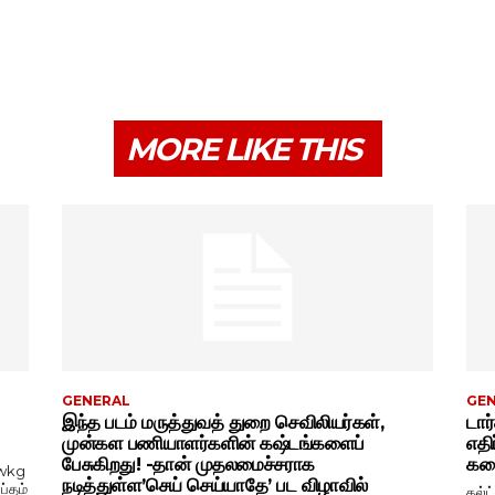
MORE LIKE THIS
GENERAL
GE
இந்த படம் மருத்துவத் துறை செவிலியர்கள்,
டார
முன்கள பணியாளர்களின் கஷ்டங்களைப்
எதி
பேசுகிறது! -தான் முதலமைச்சராக
கதை
wkg
நடித்துள்ள’செய் செய்யாதே’ பட விழாவில்
ப்தம்
கல்ட