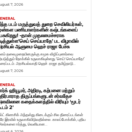
ugust 7, 2026
ENERAL
ந்த படம் மருத்துவத் துறை செவிலியர்கள்,
ுன்கள பணியாளர்களின் கஷ்டங்களைப்
ேசுகிறது! -தான் முதலமைச்சராக
டித்துள்ள’செய் செய்யாதே’ பட விழாவில்
ரசியல் ஆளுமை ஹெச் ராஜா பேச்சு
ளம் தலைமுறையினருக்கு சமூக விழிப்புணர்வை
ற்படுத்தும் நோக்கில் உருவாகியுள்ளது ‘செய்! செய்யாதே!’
ிரைப்படம். அரசியல்வாதி ஹெச். ராஜா தமிழ்நாடு...
ugust 7, 2026
ENERAL
ார்க் ஹியூமர், அதிரடி, கற்பனை மற்றும்
திர்பாராத திருப்பங்களுடன் சர்வதேச
ளவிலான கதைக்களத்தில் விரியும் ‘மூடர்
ூடம் 2’
ல்ட் கிளாசிக் அந்தஸ்து கிடைக்கும் சில திரைப்படங்கள்
ரே இரவில் உருவாகிவிடுவதில்லை. காலப்போக்கில், புதிய
சிகர்களை ஈர்த்து, வெளியான...
ugust 6, 2026