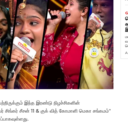
G
ட
க
இ
ம
வ
வ
A
ற்றிருக்கும் இந்த இரண்டு நிழச்சிகளின்
ர் சிங்கர் சீசன் 11 & குக் வித் கோமாளி மெகா சங்கமம்”
ரப்பாகவுள்ளது.