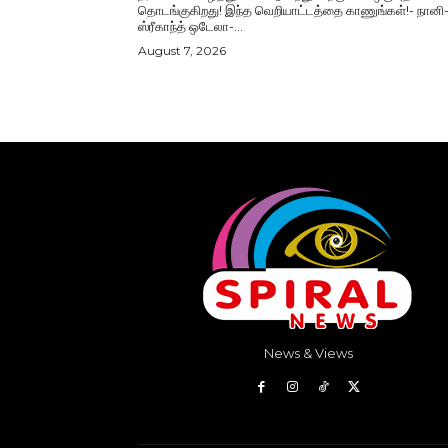
தொடங்குகிறது! இந்த வெறியாட்டத்தை காணுங்கள்!- நானி
ஸ்ரீகாந்த் ஒடேலா-...
August 7, 2026
News & Views