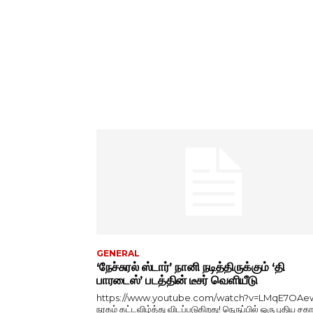
GENERAL
‘நேச்சுரல் ஸ்டார்’ நானி நடித்திருக்கும் ‘தி
பாரடைஸ்’ படத்தின் டீசர் வெளியீடு
https://www.youtube.com/watch?v=LMqE7OAe
நரகம் கட்டவிழ்த்து விடப்படுகிறது! நெருப்பில் ஒரு புதிய சகா