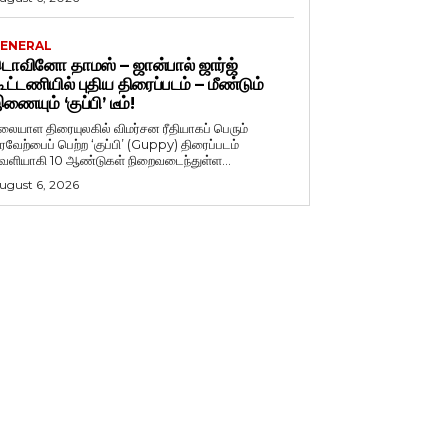
ENERAL
ொவினோ தாமஸ் – ஜான்பால் ஜார்ஜ்
ூட்டணியில் புதிய திரைப்படம் – மீண்டும்
ணையும் ‘குப்பி’ டீம்!
லையாள திரையுலகில் விமர்சன ரீதியாகப் பெரும்
ரவேற்பைப் பெற்ற ‘குப்பி’ (Guppy) திரைப்படம்
ெளியாகி 10 ஆண்டுகள் நிறைவடைந்துள்ள...
ugust 6, 2026