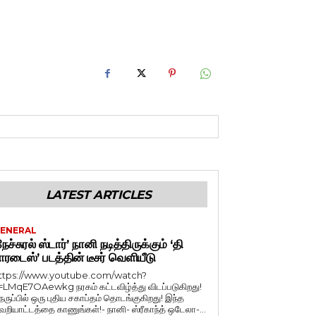
LATEST ARTICLES
ENERAL
நேச்சுரல் ஸ்டார்’ நானி நடித்திருக்கும் ‘தி
ாரடைஸ்’ படத்தின் டீசர் வெளியீடு
ttps://www.youtube.com/watch?
=LMqE7OAewkg நரகம் கட்டவிழ்த்து விடப்படுகிறது!
ெருப்பில் ஒரு புதிய சகாப்தம் தொடங்குகிறது! இந்த
ெறியாட்டத்தை காணுங்கள்!- நானி- ஸ்ரீகாந்த் ஒடேலா-...