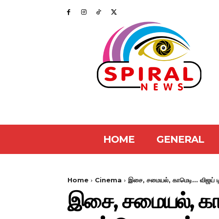
HOME
GENERAL
Home
Cinema
இசை, சமையல், காமெடி... விஜய் ட
இசை, சமையல், காம