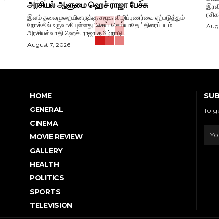
அரசியல் ஆளுமை ஹெச் ராஜா பேச்சு
-
இரவி
ரசிக
இளம் தலைமுறையினருக்கு சமூக விழிப்புணர்வை ஏற்படுத்தும்
நோக்கில் உருவாகியுள்ளது ‘செய்! செய்யாதே!’ திரைப்படம்.
Augu
அரசியல்வாதி ஹெச். ராஜா தமிழ்நாடு...
August 7, 2026
SUB
HOME
GENERAL
To g
CINEMA
MOVIE REVIEW
GALLERY
HEALTH
POLITICS
SPORTS
TELEVISION