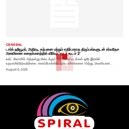
GENERAL
டார்க் ஹியூமர், அதிரடி, கற்பனை மற்றும் எதிர்பாராத திருப்பங்களுடன் சர்வதேச
அளவிலான கதைக்களத்தில் விரியும் ‘மூடர் கூடம் 2’
கல்ட் கிளாசிக் அந்தஸ்து கிடைக்கும் சில திரைப்படங்கள் ஒரே இரவில்
உருவாகிவிடுவதில்லை. காலப்போக்கில், புதிய ரசிகர்களை ஈர்த்து, வெளியான...
August 6, 2026