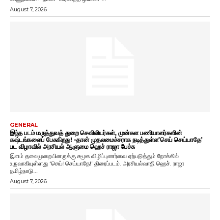
August 7, 2026
GENERAL
இந்த படம் மருத்துவத் துறை செவிலியர்கள், முன்கள பணியாளர்களின்
கஷ்டங்களைப் பேசுகிறது! -தான் முதலமைச்சராக நடித்துள்ள’செய் செய்யாதே’
பட விழாவில் அரசியல் ஆளுமை ஹெச் ராஜா பேச்சு
இளம் தலைமுறையினருக்கு சமூக விழிப்புணர்வை ஏற்படுத்தும் நோக்கில்
உருவாகியுள்ளது ‘செய்! செய்யாதே!’ திரைப்படம். அரசியல்வாதி ஹெச். ராஜா
தமிழ்நாடு...
August 7, 2026