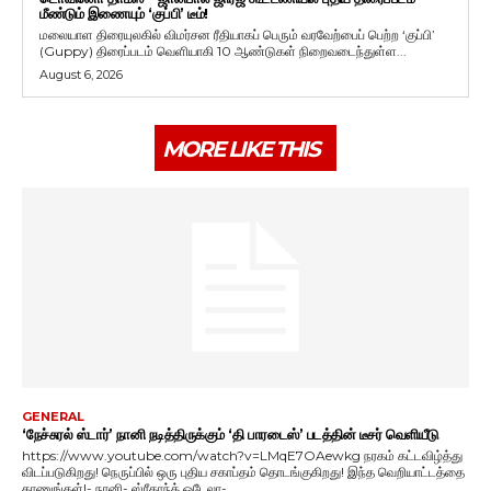
மீண்டும் இணையும் ‘குப்பி’ டீம்!
மலையாள திரையுலகில் விமர்சன ரீதியாகப் பெரும் வரவேற்பைப் பெற்ற ‘குப்பி’
(Guppy) திரைப்படம் வெளியாகி 10 ஆண்டுகள் நிறைவடைந்துள்ள...
August 6, 2026
MORE LIKE THIS
GENERAL
‘நேச்சுரல் ஸ்டார்’ நானி நடித்திருக்கும் ‘தி பாரடைஸ்’ படத்தின் டீசர் வெளியீடு
https://www.youtube.com/watch?v=LMqE7OAewkg நரகம் கட்டவிழ்த்து
விடப்படுகிறது! நெருப்பில் ஒரு புதிய சகாப்தம் தொடங்குகிறது! இந்த வெறியாட்டத்தை
காணுங்கள்!- நானி- ஸ்ரீகாந்த் ஒடேலா-...