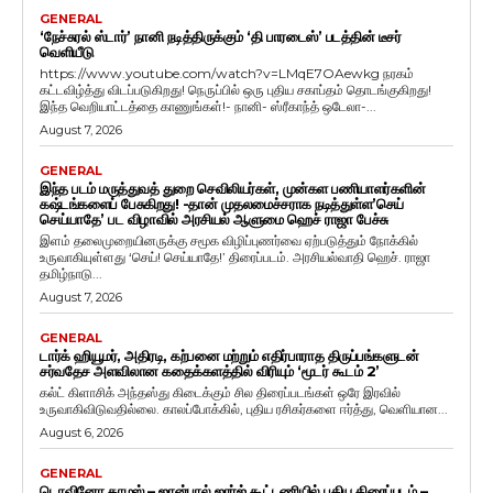
GENERAL
‘நேச்சுரல் ஸ்டார்’ நானி நடித்திருக்கும் ‘தி பாரடைஸ்’ படத்தின் டீசர்
வெளியீடு
https://www.youtube.com/watch?v=LMqE7OAewkg நரகம்
கட்டவிழ்த்து விடப்படுகிறது! நெருப்பில் ஒரு புதிய சகாப்தம் தொடங்குகிறது!
இந்த வெறியாட்டத்தை காணுங்கள்!- நானி- ஸ்ரீகாந்த் ஒடேலா-...
August 7, 2026
GENERAL
இந்த படம் மருத்துவத் துறை செவிலியர்கள், முன்கள பணியாளர்களின்
கஷ்டங்களைப் பேசுகிறது! -தான் முதலமைச்சராக நடித்துள்ள’செய்
செய்யாதே’ பட விழாவில் அரசியல் ஆளுமை ஹெச் ராஜா பேச்சு
இளம் தலைமுறையினருக்கு சமூக விழிப்புணர்வை ஏற்படுத்தும் நோக்கில்
உருவாகியுள்ளது ‘செய்! செய்யாதே!’ திரைப்படம். அரசியல்வாதி ஹெச். ராஜா
தமிழ்நாடு...
August 7, 2026
GENERAL
டார்க் ஹியூமர், அதிரடி, கற்பனை மற்றும் எதிர்பாராத திருப்பங்களுடன்
சர்வதேச அளவிலான கதைக்களத்தில் விரியும் ‘மூடர் கூடம் 2’
கல்ட் கிளாசிக் அந்தஸ்து கிடைக்கும் சில திரைப்படங்கள் ஒரே இரவில்
உருவாகிவிடுவதில்லை. காலப்போக்கில், புதிய ரசிகர்களை ஈர்த்து, வெளியான...
August 6, 2026
GENERAL
டொவினோ தாமஸ் – ஜான்பால் ஜார்ஜ் கூட்டணியில் புதிய திரைப்படம் –