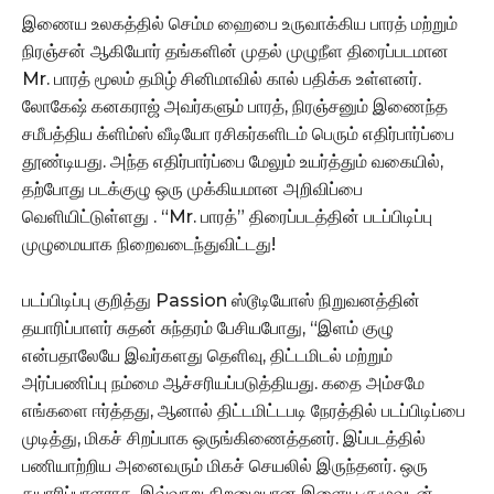
இணைய உலகத்தில் செம்ம ஹைபை உருவாக்கிய பாரத் மற்றும்
நிரஞ்சன் ஆகியோர் தங்களின் முதல் முழுநீள திரைப்படமான
Mr. பாரத் மூலம் தமிழ் சினிமாவில் கால் பதிக்க உள்ளனர்.
லோகேஷ் கனகராஜ் அவர்களும் பாரத், நிரஞ்சனும் இணைந்த
சமீபத்திய க்ளிம்ஸ் வீடியோ ரசிகர்களிடம் பெரும் எதிர்பார்ப்பை
தூண்டியது. அந்த எதிர்பார்ப்பை மேலும் உயர்த்தும் வகையில்,
தற்போது படக்குழு ஒரு முக்கியமான அறிவிப்பை
வெளியிட்டுள்ளது . “Mr. பாரத்” திரைப்படத்தின் படப்பிடிப்பு
முழுமையாக நிறைவடைந்துவிட்டது!
படப்பிடிப்பு குறித்து Passion ஸ்டூடியோஸ் நிறுவனத்தின்
தயாரிப்பாளர் சுதன் சுந்தரம் பேசியபோது, “இளம் குழு
என்பதாலேயே இவர்களது தெளிவு, திட்டமிடல் மற்றும்
அர்ப்பணிப்பு நம்மை ஆச்சரியப்படுத்தியது. கதை அம்சமே
எங்களை ஈர்த்தது, ஆனால் திட்டமிட்டபடி நேரத்தில் படப்பிடிப்பை
முடித்து, மிகச் சிறப்பாக ஒருங்கிணைத்தனர். இப்படத்தில்
பணியாற்றிய அனைவரும் மிகச் செயலில் இருந்தனர். ஒரு
தயாரிப்பாளராக, இவ்வாறு திறமையான இளைய குழுவுடன்