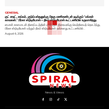
GENERAL
குட் நைட், லவ்வர், குடும்பஸ்தனுக்கு பிறகு மணிகண்டன் நடிக்கும் ‘மக்கள்
காவலன்.’ பிர்லா ஸ்டுடியோஸ் – நீலம் ஸ்டுடியோஸ் கூட்டணியில் உருவாகிறது.
பைசன் காளமாடன் திரைப்படத்தின் மாபெரும் திரையரங்கு வெற்றியைத் தொடர்ந்து,
பிர்லா ஸ்டுடியோஸ் மற்றும் நீலம் ஸ்டுடியோஸ் தங்களது கூட்டணியில்...
August 6, 2026
News & Views