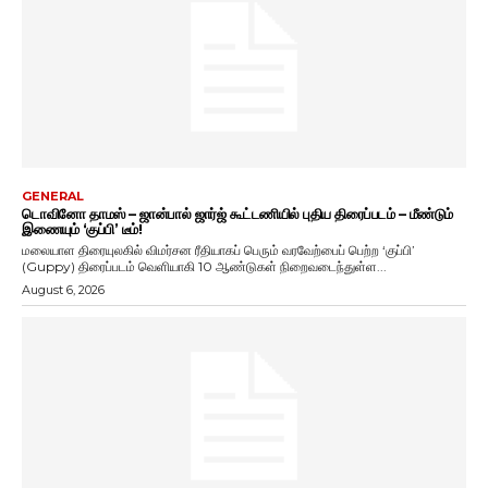
GENERAL
டொவினோ தாமஸ் – ஜான்பால் ஜார்ஜ் கூட்டணியில் புதிய திரைப்படம் – மீண்டும்
இணையும் ‘குப்பி’ டீம்!
மலையாள திரையுலகில் விமர்சன ரீதியாகப் பெரும் வரவேற்பைப் பெற்ற ‘குப்பி’
(Guppy) திரைப்படம் வெளியாகி 10 ஆண்டுகள் நிறைவடைந்துள்ள...
August 6, 2026