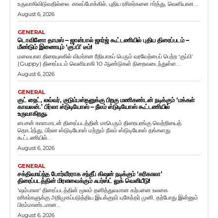
உருவாகிவிடுவதில்லை. காலப்போக்கில், புதிய ரசிகர்களை ஈர்த்து, வெளியான...
August 6, 2026
GENERAL
டொவினோ தாமஸ் – ஜான்பால் ஜார்ஜ் கூட்டணியில் புதிய திரைப்படம் –
மீண்டும் இணையும் ‘குப்பி’ டீம்!
மலையாள திரையுலகில் விமர்சன ரீதியாகப் பெரும் வரவேற்பைப் பெற்ற ‘குப்பி’
(Guppy) திரைப்படம் வெளியாகி 10 ஆண்டுகள் நிறைவடைந்துள்ள...
August 6, 2026
GENERAL
குட் நைட், லவ்வர், குடும்பஸ்தனுக்கு பிறகு மணிகண்டன் நடிக்கும் ‘மக்கள்
காவலன்.’ பிர்லா ஸ்டுடியோஸ் – நீலம் ஸ்டுடியோஸ் கூட்டணியில்
உருவாகிறது.
பைசன் காளமாடன் திரைப்படத்தின் மாபெரும் திரையரங்கு வெற்றியைத்
தொடர்ந்து, பிர்லா ஸ்டுடியோஸ் மற்றும் நீலம் ஸ்டுடியோஸ் தங்களது
கூட்டணியில்...
August 6, 2026
GENERAL
சக்திவாய்ந்த போர்வீரராக சந்தீப் கிஷன் நடிக்கும் ‘கரிகாலா’
திரைப்படத்தின் மிரளவைக்கும் ஃபர்ஸ்ட் லுக் வெளியீடு!
'ஷம்பாலா' திரைப்படத்தின் மூலம் தனித்துவமான கற்பனை உலகை
ரசிகர்களுக்கு அறிமுகப்படுத்திய இயக்குநர் யுகேந்தர் முனி, தற்போது இன்னும்
பிரம்மாண்டமான...
August 6, 2026