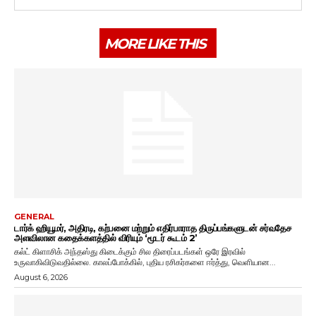
MORE LIKE THIS
GENERAL
டார்க் ஹியூமர், அதிரடி, கற்பனை மற்றும் எதிர்பாராத திருப்பங்களுடன் சர்வதேச
அளவிலான கதைக்களத்தில் விரியும் ‘மூடர் கூடம் 2’
கல்ட் கிளாசிக் அந்தஸ்து கிடைக்கும் சில திரைப்படங்கள் ஒரே இரவில்
உருவாகிவிடுவதில்லை. காலப்போக்கில், புதிய ரசிகர்களை ஈர்த்து, வெளியான...
August 6, 2026