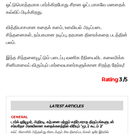
ஒட்டுமொத்தமாக பார்க்கிறபோது சீரான ஓட்டமாகவே மனதைக்
கவ்விப் பிடிக்கிறது.
வித்தியாசமான கதைக் களம், உளவியல் அடிப்படை
சிந்தனைகள், நம்பகமான நடிப்பு, தரமான திரைக்கதை படத்தின்
பலம்.
இந்த சிந்தனையூட்டும் படைப்பு வணிக ரீதியைவிட கலைமிக்க
சினிமாவைப் விரும்பும் பார்வையாளர்களுக்கான சிறந்த தேர்வு!
Rating
3 /5
LATEST ARTICLES
GENERAL
டார்க் ஹியூமர், அதிரடி, கற்பனை மற்றும் எதிர்பாராத திருப்பங்களுடன்
சர்வதேச அளவிலான கதைக்களத்தில் விரியும் ‘மூடர் கூடம் 2’
கல்ட் கிளாசிக் அந்தஸ்து கிடைக்கும் சில திரைப்படங்கள் ஒரே இரவில்