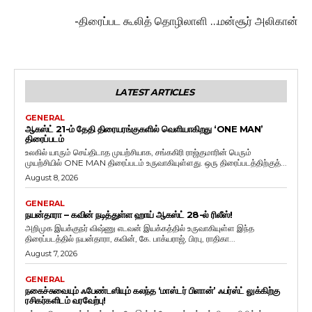
-திரைப்பட கூலித் தொழிலாளி …மன்சூர் அலிகான்
LATEST ARTICLES
GENERAL
ஆகஸ்ட் 21-ம் தேதி திரையரங்குகளில் வெளியாகிறது ‘ONE MAN’
திரைப்படம்
உலகில் யாரும் செய்திடாத முயற்சியாக, சங்ககிரி ராஜ்குமாரின் பெரும்
முயற்சியில் ONE MAN திரைப்படம் உருவாகியுள்ளது. ஒரு திரைப்படத்திற்குத்...
August 8, 2026
GENERAL
நயன்தாரா – கவின் நடித்துள்ள ஹாய் ஆகஸ்ட் 28-ல் ரிலீஸ்!
அறிமுக இயக்குநர் விஷ்ணு எடவன் இயக்கத்தில் உருவாகியுள்ள இந்த
திரைப்படத்தில் நயன்தாரா, கவின், கே. பாக்யராஜ், பிரபு, ராதிகா...
August 7, 2026
GENERAL
நகைச்சுவையும் ஃபேண்டஸியும் கலந்த ‘மாஸ்டர் பிளான்’ ஃபர்ஸ்ட் லுக்கிற்கு
ரசிகர்களிடம் வரவேற்பு!