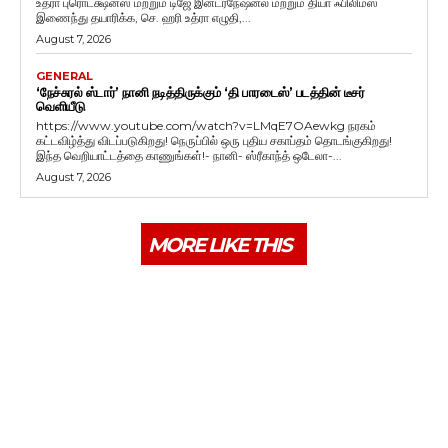
உத்ரா புரொடக்ஷன்ஸ் மற்றும் டிஜே இன்டர்நேஷனல் மற்றும் தியா ஃபிலிம்ஸ்
இணைந்து தயாரிக்க, செ. ஹரி உத்ரா எழுதி,...
August 7, 2026
GENERAL
‘நேச்சுரல் ஸ்டார்’ நானி நடித்திருக்கும் ‘தி பாரடைஸ்’ படத்தின் டீசர்
வெளியீடு
https://www.youtube.com/watch?v=LMqE7OAewkg நரகம்
கட்டவிழ்த்து விடப்படுகிறது! நெருப்பில் ஒரு புதிய சகாப்தம் தொடங்குகிறது!
இந்த வெறியாட்டத்தை காணுங்கள்!- நானி- ஸ்ரீகாந்த் ஒடேலா-...
August 7, 2026
MORE LIKE THIS