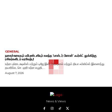
GENERAL
நகைச்சுவையும் ஃபேண்டஸியும் கலந்த ‘மாஸ்டர் பிளான்’ ஃபர்ஸ்ட் லுக்கிற்கு
ரசிகர்களிடம் வரவேற்பு!
உத்ரா புரொடக்ஷன்ஸ் மற்றும் டிஜே இன்டர்நேஷனல் மற்றும் தியா ஃபிலிம்ஸ் இணைந்து
தயாரிக்க, செ. ஹரி உத்ரா எழுதி,...
August 7, 2026
News & Views