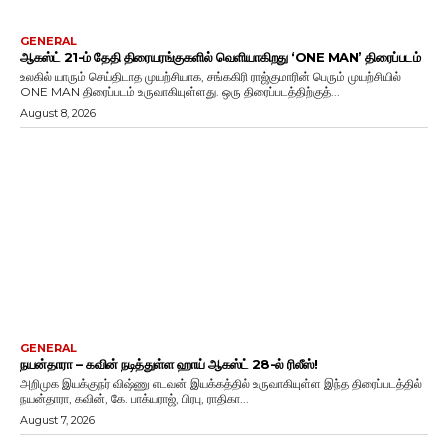
GENERAL
ஆகஸ்ட் 21-ம் தேதி திரையரங்குகளில் வெளியாகிறது ‘ONE MAN’ திரைப்படம்
உலகில் யாரும் செய்திடாத முயற்சியாக, சங்ககிரி ராஜ்குமாரின் பெரும் முயற்சியில்
ONE MAN திரைப்படம் உருவாகியுள்ளது. ஒரு திரைப்படத்திற்குத்...
August 8, 2026
GENERAL
நயன்தாரா – கவின் நடித்துள்ள ஹாய் ஆகஸ்ட் 28-ல் ரிலீஸ்!
அறிமுக இயக்குநர் விஷ்ணு எடவன் இயக்கத்தில் உருவாகியுள்ள இந்த திரைப்படத்தில்
நயன்தாரா, கவின், கே. பாக்யராஜ், பிரபு, ராதிகா...
August 7, 2026